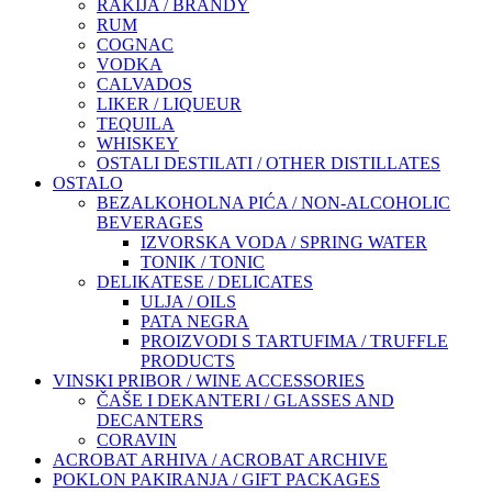
RAKIJA / BRANDY
RUM
COGNAC
VODKA
CALVADOS
LIKER / LIQUEUR
TEQUILA
WHISKEY
OSTALI DESTILATI / OTHER DISTILLATES
OSTALO
BEZALKOHOLNA PIĆA / NON-ALCOHOLIC
BEVERAGES
IZVORSKA VODA / SPRING WATER
TONIK / TONIC
DELIKATESE / DELICATES
ULJA / OILS
PATA NEGRA
PROIZVODI S TARTUFIMA / TRUFFLE
PRODUCTS
VINSKI PRIBOR / WINE ACCESSORIES
ČAŠE I DEKANTERI / GLASSES AND
DECANTERS
CORAVIN
ACROBAT ARHIVA / ACROBAT ARCHIVE
POKLON PAKIRANJA / GIFT PACKAGES