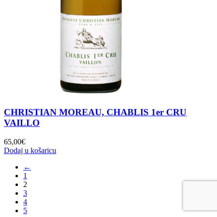
CHRISTIAN MOREAU, CHABLIS 1er CRU
VAILLO
65,00
€
Dodaj u košaricu
←
1
2
3
4
5