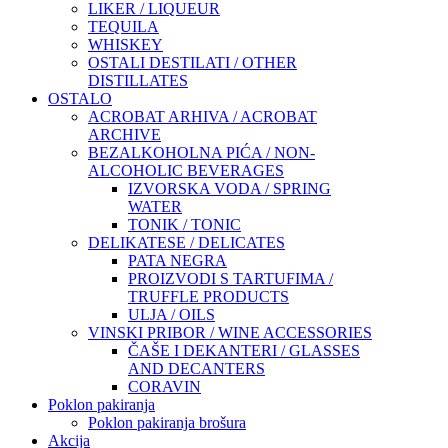
LIKER / LIQUEUR
TEQUILA
WHISKEY
OSTALI DESTILATI / OTHER
DISTILLATES
OSTALO
ACROBAT ARHIVA / ACROBAT
ARCHIVE
BEZALKOHOLNA PIĆA / NON-
ALCOHOLIC BEVERAGES
IZVORSKA VODA / SPRING
WATER
TONIK / TONIC
DELIKATESE / DELICATES
PATA NEGRA
PROIZVODI S TARTUFIMA /
TRUFFLE PRODUCTS
ULJA / OILS
VINSKI PRIBOR / WINE ACCESSORIES
ČAŠE I DEKANTERI / GLASSES
AND DECANTERS
CORAVIN
Poklon pakiranja
Poklon pakiranja brošura
Akcija