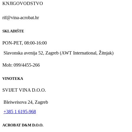
KNJIGOVODSTVO
rif@vina-acrobat.hr
SKLADIŠTE
PON-PET, 08:00-16:00
Slavonska avenija 52, Zagreb (AWT International, Žitnjak)
Mob: 099/4455-266
VINOTEKA
SVIJET VINA D.O.O.
Bleiweisova 24, Zagreb
+385 1 6195-968
ACROBAT D&M D.O.O.