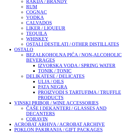
RAKIJA / BRANDY
RUM
COGNAC
VODKA
CALVADOS
LIKER / LIQUEUR
TEQUILA
WHISKEY
OSTALI DESTILATI / OTHER DISTILLATES
OSTALO
BEZALKOHOLNA PIĆA / NON-ALCOHOLIC
BEVERAGES
IZVORSKA VODA / SPRING WATER
TONIK / TONIC
DELIKATESE / DELICATES
ULJA / OILS
PATA NEGRA
PROIZVODI S TARTUFIMA / TRUFFLE
PRODUCTS
VINSKI PRIBOR / WINE ACCESSORIES
ČAŠE I DEKANTERI / GLASSES AND
DECANTERS
CORAVIN
ACROBAT ARHIVA / ACROBAT ARCHIVE
POKLON PAKIRANJA / GIFT PACKAGES