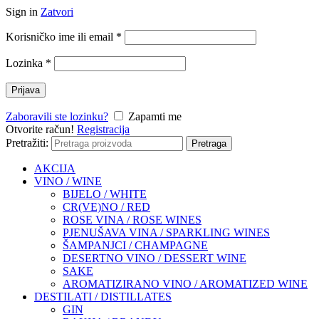
Sign in
Zatvori
Korisničko ime ili email
*
Lozinka
*
Prijava
Zaboravili ste lozinku?
Zapamti me
Otvorite račun!
Registracija
Pretražiti:
Pretraga
AKCIJA
VINO / WINE
BIJELO / WHITE
CR(VE)NO / RED
ROSE VINA / ROSE WINES
PJENUŠAVA VINA / SPARKLING WINES
ŠAMPANJCI / CHAMPAGNE
DESERTNO VINO / DESSERT WINE
SAKE
AROMATIZIRANO VINO / AROMATIZED WINE
DESTILATI / DISTILLATES
GIN