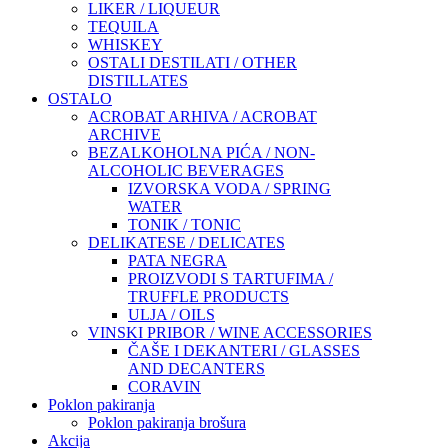
LIKER / LIQUEUR
TEQUILA
WHISKEY
OSTALI DESTILATI / OTHER
DISTILLATES
OSTALO
ACROBAT ARHIVA / ACROBAT
ARCHIVE
BEZALKOHOLNA PIĆA / NON-
ALCOHOLIC BEVERAGES
IZVORSKA VODA / SPRING
WATER
TONIK / TONIC
DELIKATESE / DELICATES
PATA NEGRA
PROIZVODI S TARTUFIMA /
TRUFFLE PRODUCTS
ULJA / OILS
VINSKI PRIBOR / WINE ACCESSORIES
ČAŠE I DEKANTERI / GLASSES
AND DECANTERS
CORAVIN
Poklon pakiranja
Poklon pakiranja brošura
Akcija