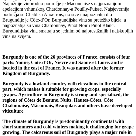
Najjužnije vinorodno područje je Maconnaise s najpoznatijom
apelacijom vrhunskog Chardonnay-a Pouilly-Fuisse. Najsjevernija
područja su Chablis i Auxerrois, no srce i najpoznatiji dio
Brugundije je Côte-d’Or. Burgundijska vina su pretežito bijela, a
najpoznatija su vina Chardonnay, Pinot Noir i Pinot Blanc.
Burgundijska vina smatraju se jednim od najprestižnijih i najskupljih
vina na svijetu.
Burgundy is one of the 26 provinces of France, consists of four
parts: Yonne, Cote-d’Or, Nievre and Saone-et-Loire, and is
located in the east of France. It was named after the former
Kingdom of Burgundy.
Burgundy is a lowland country with elevations in the central
part, which makes it suitable for growing crops, especially
grapes. Agriculture in Burgundy is strong and specialized, the
regions of Côtes de Beaune, Nuits, Hautes-Côtes, Côte
Chalonnaise, Mâconnais, Beaujolais and others have developed
viticulture.
The climate of Burgundy is predominantly continental with
short summers and cold winters making it challenging for grape
growing. The calcareous soil of Burgundy plays a major role in