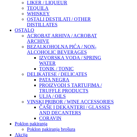
LIKER / LIQUEUR
TEQUILA
WHISKEY
OSTALI DESTILATI / OTHER
DISTILLATES
OSTALO
ACROBAT ARHIVA / ACROBAT
ARCHIVE
BEZALKOHOLNA PIĆA / NON-
ALCOHOLIC BEVERAGES
IZVORSKA VODA / SPRING
WATER
TONIK / TONIC
DELIKATESE / DELICATES
PATA NEGRA
PROIZVODI S TARTUFIMA /
TRUFFLE PRODUCTS
ULJA / OILS
VINSKI PRIBOR / WINE ACCESSORIES
ČAŠE I DEKANTERI / GLASSES
AND DECANTERS
CORAVIN
Poklon pakiranja
Poklon pakiranja brošura
Akcija