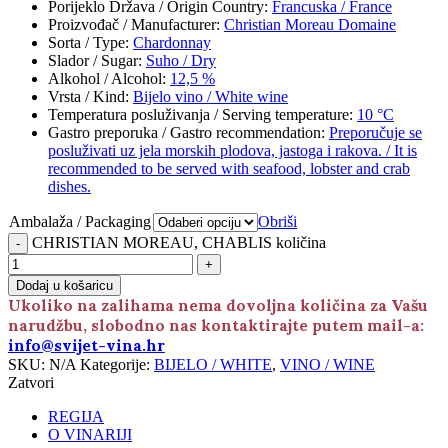
Porijeklo Država / Origin Country
:
Francuska / France
Proizvođač / Manufacturer
:
Christian Moreau Domaine
Sorta / Type
:
Chardonnay
Slador / Sugar
:
Suho / Dry
Alkohol / Alcohol
:
12,5 %
Vrsta / Kind
:
Bijelo vino / White wine
Temperatura posluživanja / Serving temperature
:
10 °C
Gastro preporuka / Gastro recommendation
:
Preporučuje se
posluživati uz jela morskih plodova, jastoga i rakova. / It is
recommended to be served with seafood, lobster and crab
dishes.
Ambalaža / Packaging
Obriši
CHRISTIAN MOREAU, CHABLIS količina
Dodaj u košaricu
Ukoliko na zalihama nema dovoljna količina za Vašu
narudžbu, slobodno nas kontaktirajte putem mail-a:
info@svijet-vina.hr
SKU:
N/A
Kategorije:
BIJELO / WHITE
,
VINO / WINE
Zatvori
REGIJA
O VINARIJI