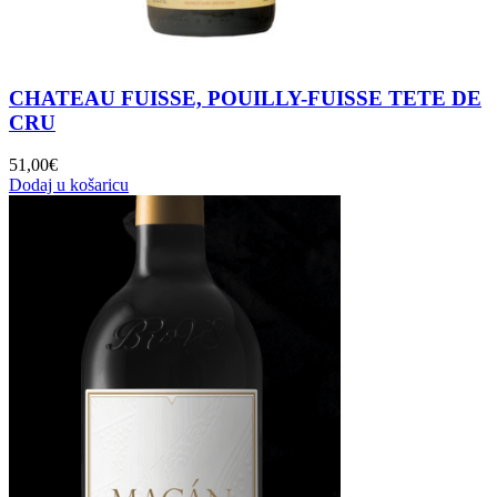
CHATEAU FUISSE, POUILLY-FUISSE TETE DE
CRU
51,00
€
Dodaj u košaricu