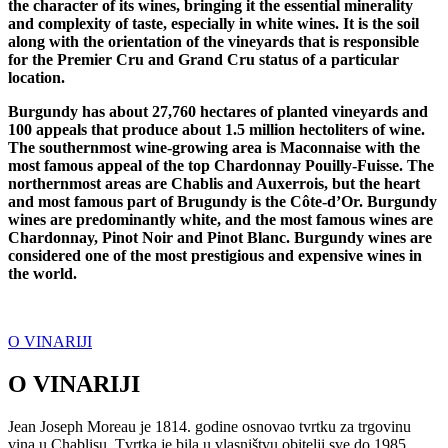
the character of its wines, bringing it the essential minerality
and complexity of taste, especially in white wines. It is the soil
along with the orientation of the vineyards that is responsible
for the Premier Cru and Grand Cru status of a particular
location.
Burgundy has about 27,760 hectares of planted vineyards and
100 appeals that produce about 1.5 million hectoliters of wine.
The southernmost wine-growing area is Maconnaise with the
most famous appeal of the top Chardonnay Pouilly-Fuisse. The
northernmost areas are Chablis and Auxerrois, but the heart
and most famous part of Brugundy is the Côte-d’Or. Burgundy
wines are predominantly white, and the most famous wines are
Chardonnay, Pinot Noir and Pinot Blanc. Burgundy wines are
considered one of the most prestigious and expensive wines in
the world.
O VINARIJI
O VINARIJI
Jean Joseph Moreau je 1814. godine osnovao tvrtku za trgovinu
vina u Chablisu. Tvrtka je bila u vlasništvu obitelji sve do 1985.