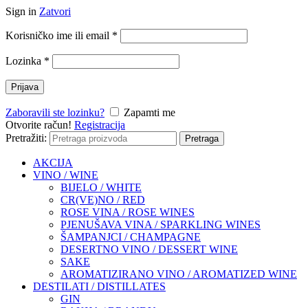
Sign in
Zatvori
Korisničko ime ili email
*
Lozinka
*
Prijava
Zaboravili ste lozinku?
Zapamti me
Otvorite račun!
Registracija
Pretražiti:
Pretraga
AKCIJA
VINO / WINE
BIJELO / WHITE
CR(VE)NO / RED
ROSE VINA / ROSE WINES
PJENUŠAVA VINA / SPARKLING WINES
ŠAMPANJCI / CHAMPAGNE
DESERTNO VINO / DESSERT WINE
SAKE
AROMATIZIRANO VINO / AROMATIZED WINE
DESTILATI / DISTILLATES
GIN