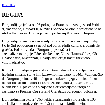
REGIJA
REGIJA
Burgundija je jedna od 26 pokrajina Francuske, sastoji se od četiri
dijela: Yonne, Cote-d’Or, Nievre i Saone-et-Loire, a smještena je na
istoku Francuske. Dobila je naziv po bivšoj Kraljevini Burgundiji.
Burgundija je ravničarska zemlja sa uzvišenjima u središnjem dijelu,
što je čini pogodnom za uzgoj poljoprivrednih kultura, a ponajviše
grožđa. Poljoprivreda u Burgundiji je snažna i
specijalizirana, regije Côtes de Beaune, Nuits, Hautes-Côtes, Côte
Chalonnaise, Mâconnais, Beaujolais i drugi imaju razvijeno
vinogradarstvo.
Klima Burgundije je pretežito kontinentalna s kratkim ljetima i
hladnim zimama što je čini izazovnom za uzgoj grožđa. Vapnenačko
tlo Burgundije ima veliku ulogu u karakteru njegovih vina, donosi
mu suštinsku mineralnost i kompleksnost okusa, posebice kod
bijelih vina. Upravo je tlo zajedno s orijentacijom vinograda
zaslužno za Premier Cru i Grand Cru status određenog položaja.
Burgundija ima oko 27 760 hektara zasađenih vinograda te 100
apelacija koje proizvode oko 1.5 milijuna hektolitara vina.