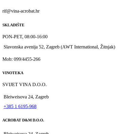
rif@vina-acrobat.hr
SKLADIŠTE
PON-PET, 08:00-16:00
Slavonska avenija 52, Zagreb (AWT International, Žitnjak)
Mob: 099/4455-266
VINOTEKA
SVIJET VINA D.O.O.
Bleiweisova 24, Zagreb
+385 1 6195-968
ACROBAT D&M D.O.O.
Bleiweisova 24, Zagreb