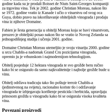
godine kada su je prodali Boisset de Niuts Saint-Georges kompaniji
za trgovinu vina. Tek je 2002. godine Christian Moreau, nakon što
se 1972. godine vratio iz Kanade i učio o vinarstvu od svog oca
Guya, dobio pravo na iskorištavanje obiteljskih vinograda i prodaju
vina iz njihove Domaine.
Fabien je šesta generacija u obitelji Moreau koja se bavi vinarstvom,
preuzeo je obiteljski posao nakon što se vratio iz Novog Zelanda sa
jednogodišnjeg studija i učenja 2001. godine.
Domaine Christian Moreau utemeljiio je svoju vinariju 2000. godine
u srcu Chablis-a nadomak Grand Cru pozicijama vinograda,
opremio ju je vrhunskom i najmodernijom tehnologijom.
Obitelj posjeduje 12 hektara vinograda te svo grožđe beru ručno
kako bi se osiguralo da samo najkvalitetnije i najbolje grožđe bude u
vinu.
Obitelj održava tradicuju tako što poštuje terroir Chablis-a
(jedinstvenog na svijetu), racionalno koriste tlo i održavanje
vinograda te izbjegavaju korištenje pesticida i herbicida, upravljaju
prinosom grožđa u vinogradu kako bi se osigurala visoka kvaliteta
vina.
Povezani proizvodi