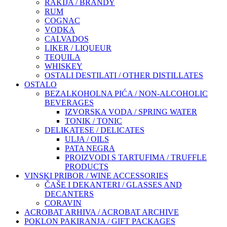
RAKIJA / BRANDY
RUM
COGNAC
VODKA
CALVADOS
LIKER / LIQUEUR
TEQUILA
WHISKEY
OSTALI DESTILATI / OTHER DISTILLATES
OSTALO
BEZALKOHOLNA PIĆA / NON-ALCOHOLIC
BEVERAGES
IZVORSKA VODA / SPRING WATER
TONIK / TONIC
DELIKATESE / DELICATES
ULJA / OILS
PATA NEGRA
PROIZVODI S TARTUFIMA / TRUFFLE
PRODUCTS
VINSKI PRIBOR / WINE ACCESSORIES
ČAŠE I DEKANTERI / GLASSES AND
DECANTERS
CORAVIN
ACROBAT ARHIVA / ACROBAT ARCHIVE
POKLON PAKIRANJA / GIFT PACKAGES