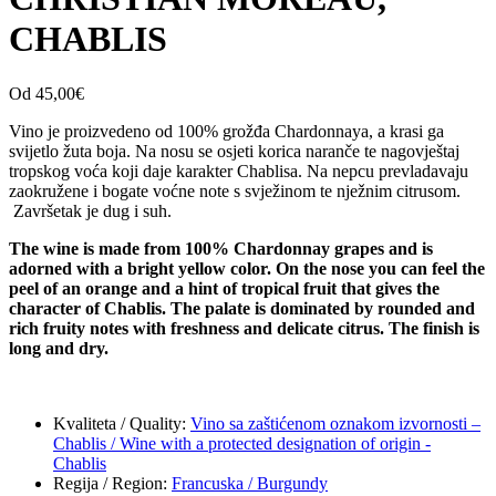
CHABLIS
Od
45,00
€
Vino je proizvedeno od 100% grožđa Chardonnaya, a krasi ga
svijetlo žuta boja. Na nosu se osjeti korica naranče te nagovještaj
tropskog voća koji daje karakter Chablisa. Na nepcu prevladavaju
zaokružene i bogate voćne note s svježinom te nježnim citrusom.
Završetak je dug i suh.
The wine is made from 100% Chardonnay grapes and is
adorned with a bright yellow color. On the nose you can feel the
peel of an orange and a hint of tropical fruit that gives the
character of Chablis. The palate is dominated by rounded and
rich fruity notes with freshness and delicate citrus. The finish is
long and dry.
Kvaliteta / Quality
:
Vino sa zaštićenom oznakom izvornosti –
Chablis / Wine with a protected designation of origin -
Chablis
Regija / Region
:
Francuska / Burgundy