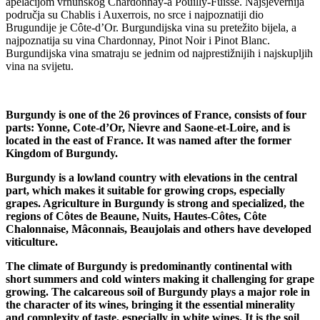
apelacijom vrhunskog Chardonnay-a Pouilly-Fuisse. Najsjevernija
područja su Chablis i Auxerrois, no srce i najpoznatiji dio
Brugundije je Côte-d’Or. Burgundijska vina su pretežito bijela, a
najpoznatija su vina Chardonnay, Pinot Noir i Pinot Blanc.
Burgundijska vina smatraju se jednim od najprestižnijih i najskupljih
vina na svijetu.
Burgundy is one of the 26 provinces of France, consists of four
parts: Yonne, Cote-d’Or, Nievre and Saone-et-Loire, and is
located in the east of France. It was named after the former
Kingdom of Burgundy.
Burgundy is a lowland country with elevations in the central
part, which makes it suitable for growing crops, especially
grapes. Agriculture in Burgundy is strong and specialized, the
regions of Côtes de Beaune, Nuits, Hautes-Côtes, Côte
Chalonnaise, Mâconnais, Beaujolais and others have developed
viticulture.
The climate of Burgundy is predominantly continental with
short summers and cold winters making it challenging for grape
growing. The calcareous soil of Burgundy plays a major role in
the character of its wines, bringing it the essential minerality
and complexity of taste, especially in white wines. It is the soil