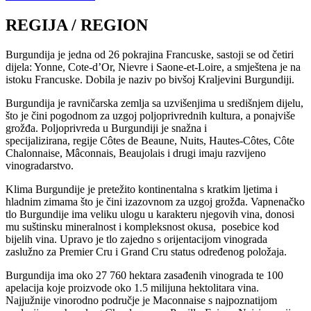
REGIJA / REGION
Burgundija je jedna od 26 pokrajina Francuske, sastoji se od četiri
dijela: Yonne, Cote-d’Or, Nievre i Saone-et-Loire, a smještena je na
istoku Francuske. Dobila je naziv po bivšoj Kraljevini Burgundiji.
Burgundija je ravničarska zemlja sa uzvišenjima u središnjem dijelu,
što je čini pogodnom za uzgoj poljoprivrednih kultura, a ponajviše
grožđa. Poljoprivreda u Burgundiji je snažna i
specijalizirana, regije Côtes de Beaune, Nuits, Hautes-Côtes, Côte
Chalonnaise, Mâconnais, Beaujolais i drugi imaju razvijeno
vinogradarstvo.
Klima Burgundije je pretežito kontinentalna s kratkim ljetima i
hladnim zimama što je čini izazovnom za uzgoj grožđa. Vapnenačko
tlo Burgundije ima veliku ulogu u karakteru njegovih vina, donosi
mu suštinsku mineralnost i kompleksnost okusa, posebice kod
bijelih vina. Upravo je tlo zajedno s orijentacijom vinograda
zaslužno za Premier Cru i Grand Cru status određenog položaja.
Burgundija ima oko 27 760 hektara zasađenih vinograda te 100
apelacija koje proizvode oko 1.5 milijuna hektolitara vina.
Najjužnije vinorodno područje je Maconnaise s najpoznatijom