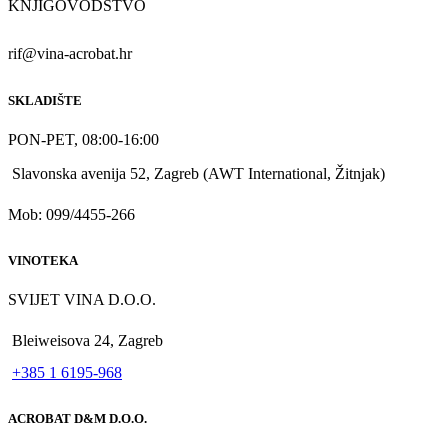
KNJIGOVODSTVO
rif@vina-acrobat.hr
SKLADIŠTE
PON-PET, 08:00-16:00
Slavonska avenija 52, Zagreb (AWT International, Žitnjak)
Mob: 099/4455-266
VINOTEKA
SVIJET VINA D.O.O.
Bleiweisova 24, Zagreb
+385 1 6195-968
ACROBAT D&M D.O.O.