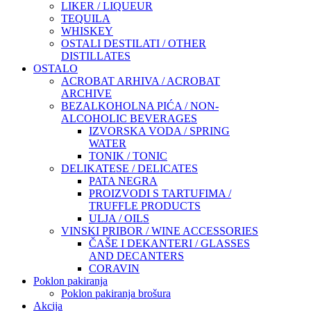
LIKER / LIQUEUR
TEQUILA
WHISKEY
OSTALI DESTILATI / OTHER
DISTILLATES
OSTALO
ACROBAT ARHIVA / ACROBAT
ARCHIVE
BEZALKOHOLNA PIĆA / NON-
ALCOHOLIC BEVERAGES
IZVORSKA VODA / SPRING
WATER
TONIK / TONIC
DELIKATESE / DELICATES
PATA NEGRA
PROIZVODI S TARTUFIMA /
TRUFFLE PRODUCTS
ULJA / OILS
VINSKI PRIBOR / WINE ACCESSORIES
ČAŠE I DEKANTERI / GLASSES
AND DECANTERS
CORAVIN
Poklon pakiranja
Poklon pakiranja brošura
Akcija