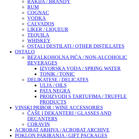
RAKIJA / BRANDY
RUM
COGNAC
VODKA
CALVADOS
LIKER / LIQUEUR
TEQUILA
WHISKEY
OSTALI DESTILATI / OTHER DISTILLATES
OSTALO
BEZALKOHOLNA PIĆA / NON-ALCOHOLIC
BEVERAGES
IZVORSKA VODA / SPRING WATER
TONIK / TONIC
DELIKATESE / DELICATES
ULJA / OILS
PATA NEGRA
PROIZVODI S TARTUFIMA / TRUFFLE
PRODUCTS
VINSKI PRIBOR / WINE ACCESSORIES
ČAŠE I DEKANTERI / GLASSES AND
DECANTERS
CORAVIN
ACROBAT ARHIVA / ACROBAT ARCHIVE
POKLON PAKIRANJA / GIFT PACKAGES