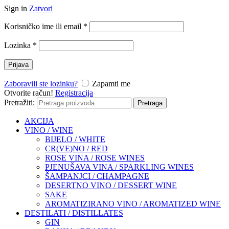
Sign in
Zatvori
Korisničko ime ili email
*
Lozinka
*
Prijava
Zaboravili ste lozinku?
Zapamti me
Otvorite račun!
Registracija
Pretražiti:
Pretraga
AKCIJA
VINO / WINE
BIJELO / WHITE
CR(VE)NO / RED
ROSE VINA / ROSE WINES
PJENUŠAVA VINA / SPARKLING WINES
ŠAMPANJCI / CHAMPAGNE
DESERTNO VINO / DESSERT WINE
SAKE
AROMATIZIRANO VINO / AROMATIZED WINE
DESTILATI / DISTILLATES
GIN