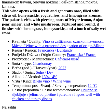
limunskom travom, orlovim noktima i daškom slanog mokrog
kamena.
This wine opens with a fresh and generous nose, filled with
citrus oil, honeysuckle, yogurt, lees, and lemongrass aromas.
The palate is rich, with piercing notes of Meyer lemon, Anjou
pear, ginger, and white mushroom. Textured and round, it
finishes with lemongrass, honeysuckle, and a touch of salty wet
stone.
Kvaliteta / Quality
:
Vino sa zaštićenom oznakom izvornosti-
Mâcon / Wine with a protected designation of origin-Mâcon
Regija / Region
:
Francuska / Burgundy
Porijeklo Država / Origin Country
:
Francuska / France
Proizvođač / Manufacturer
:
Château-Fuissé
Sorta / Type
:
Chardonnay
Berba (god.) / Harvest (year)
:
2023
Slador / Sugar
:
Suho / Dry
Alkohol / Alcohol
:
13%-14%
Vrsta / Kind
:
Bijelo vino / White wine
Temperatura posluživanja / Serving temperature
:
12 °C
Gastro preporuka / Gastro recommendation
:
Odlično se
sljubljuje s jelima od piletine i puretine / It goes well with
chicken and turkey dishes
Na zalihi