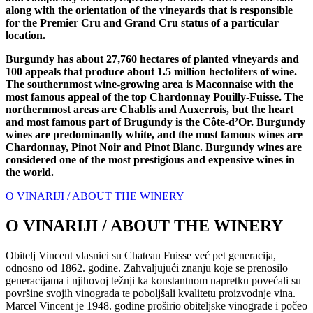
along with the orientation of the vineyards that is responsible
for the Premier Cru and Grand Cru status of a particular
location.
Burgundy has about 27,760 hectares of planted vineyards and
100 appeals that produce about 1.5 million hectoliters of wine.
The southernmost wine-growing area is Maconnaise with the
most famous appeal of the top Chardonnay Pouilly-Fuisse. The
northernmost areas are Chablis and Auxerrois, but the heart
and most famous part of Brugundy is the Côte-d’Or. Burgundy
wines are predominantly white, and the most famous wines are
Chardonnay, Pinot Noir and Pinot Blanc. Burgundy wines are
considered one of the most prestigious and expensive wines in
the world.
O VINARIJI / ABOUT THE WINERY
O VINARIJI / ABOUT THE WINERY
Obitelj Vincent vlasnici su Chateau Fuisse već pet generacija,
odnosno od 1862. godine. Zahvaljujući znanju koje se prenosilo
generacijama i njihovoj težnji ka konstantnom napretku povećali su
površine svojih vinograda te poboljšali kvalitetu proizvodnje vina.
Marcel Vincent je 1948. godine proširio obiteljske vinograde i počeo