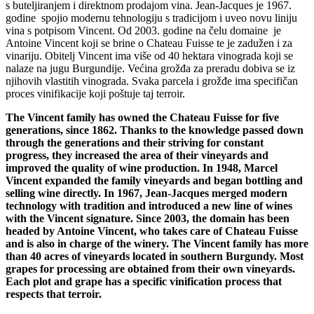
s buteljiranjem i direktnom prodajom vina. Jean-Jacques je 1967.
godine spojio modernu tehnologiju s tradicijom i uveo novu liniju
vina s potpisom Vincent. Od 2003. godine na čelu domaine je
Antoine Vincent koji se brine o Chateau Fuisse te je zadužen i za
vinariju. Obitelj Vincent ima više od 40 hektara vinograda koji se
nalaze na jugu Burgundije. Većina grožđa za preradu dobiva se iz
njihovih vlastitih vinograda. Svaka parcela i grožđe ima specifičan
proces vinifikacije koji poštuje taj terroir.
The Vincent family has owned the Chateau Fuisse for five
generations, since 1862. Thanks to the knowledge passed down
through the generations and their striving for constant
progress, they increased the area of ​​their vineyards and
improved the quality of wine production. In 1948, Marcel
Vincent expanded the family vineyards and began bottling and
selling wine directly. In 1967, Jean-Jacques merged modern
technology with tradition and introduced a new line of wines
with the Vincent signature. Since 2003, the domain has been
headed by Antoine Vincent, who takes care of Chateau Fuisse
and is also in charge of the winery. The Vincent family has more
than 40 acres of vineyards located in southern Burgundy. Most
grapes for processing are obtained from their own vineyards.
Each plot and grape has a specific vinification process that
respects that terroir.