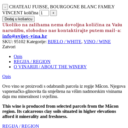
CHATEAU FUISSE, BOURGOGNE BLANC FAMILY
VINCENT količina
Dodaj u košaricu
Ukoliko na zalihama nema dovoljna količina za Vašu
narudžbu, slobodno nas kontaktirajte putem mail-a:
info@svijet-vina.hr
SKU:
95102
Kategorije:
BIJELO / WHITE
,
VINO / WINE
Zatvori
Opis
REGIJA / REGION
O VINARIJI / ABOUT THE WINERY
Opis
Ovo vino se proizvodi s odabranih parcela iz regije Mâcon. Njegova
vapnenačko-glinovita tla smještena na višim nadmorskim visinama
daju mu mineralnost i svježinu.
This wine is produced from selected parcels from the Mâcon
region. Its calcareous clay soils situated in higher elevations
afford it minerality and freshness.
REGIJA / REGION