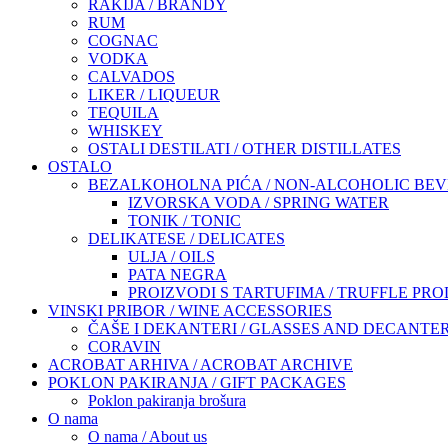
RAKIJA / BRANDY
RUM
COGNAC
VODKA
CALVADOS
LIKER / LIQUEUR
TEQUILA
WHISKEY
OSTALI DESTILATI / OTHER DISTILLATES
OSTALO
BEZALKOHOLNA PIĆA / NON-ALCOHOLIC BE
IZVORSKA VODA / SPRING WATER
TONIK / TONIC
DELIKATESE / DELICATES
ULJA / OILS
PATA NEGRA
PROIZVODI S TARTUFIMA / TRUFFLE PR
VINSKI PRIBOR / WINE ACCESSORIES
ČAŠE I DEKANTERI / GLASSES AND DECANTE
CORAVIN
ACROBAT ARHIVA / ACROBAT ARCHIVE
POKLON PAKIRANJA / GIFT PACKAGES
Poklon pakiranja brošura
O nama
O nama / About us