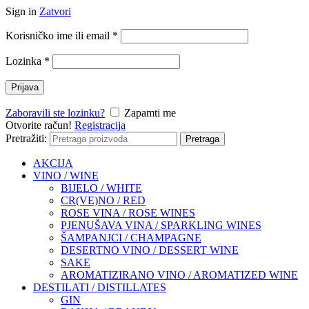
Sign in
Zatvori
Korisničko ime ili email
*
Lozinka
*
Prijava
Zaboravili ste lozinku?
Zapamti me
Otvorite račun!
Registracija
Pretražiti:
Pretraga
AKCIJA
VINO / WINE
BIJELO / WHITE
CR(VE)NO / RED
ROSE VINA / ROSE WINES
PJENUŠAVA VINA / SPARKLING WINES
ŠAMPANJCI / CHAMPAGNE
DESERTNO VINO / DESSERT WINE
SAKE
AROMATIZIRANO VINO / AROMATIZED WINE
DESTILATI / DISTILLATES
GIN