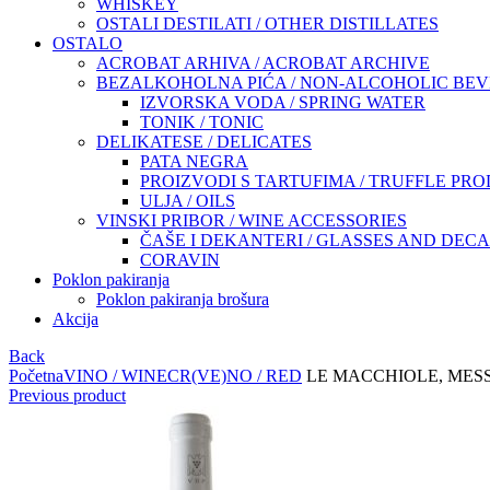
WHISKEY
OSTALI DESTILATI / OTHER DISTILLATES
OSTALO
ACROBAT ARHIVA / ACROBAT ARCHIVE
BEZALKOHOLNA PIĆA / NON-ALCOHOLIC BE
IZVORSKA VODA / SPRING WATER
TONIK / TONIC
DELIKATESE / DELICATES
PATA NEGRA
PROIZVODI S TARTUFIMA / TRUFFLE PR
ULJA / OILS
VINSKI PRIBOR / WINE ACCESSORIES
ČAŠE I DEKANTERI / GLASSES AND DEC
CORAVIN
Poklon pakiranja
Poklon pakiranja brošura
Akcija
Back
Početna
VINO / WINE
CR(VE)NO / RED
LE MACCHIOLE, MESS
Previous product