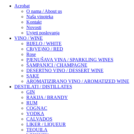
Acrobat
O nama / About us
Naša vinoteka
Kontakt
Novosti
Uvjeti poslovanja
VINO / WINE
BIJELO / WHITE
CR(VE)NO / RED
Rose
PJENUŠAVA VINA / SPARKLING WINES
ŠAMPANJCI / CHAMPAGNE
DESERTNO VINO / DESSERT WINE
SAKE
AROMATIZIRANO VINO / AROMATIZED WINE
DESTILATI / DISTILLATES
GIN
RAKIJA / BRANDY
RUM
COGNAC
VODKA
CALVADOS
LIKER / LIQUEUR
TEQUILA