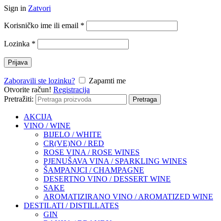
Sign in
Zatvori
Korisničko ime ili email
*
Lozinka
*
Prijava
Zaboravili ste lozinku?
Zapamti me
Otvorite račun!
Registracija
Pretražiti:
Pretraga
AKCIJA
VINO / WINE
BIJELO / WHITE
CR(VE)NO / RED
ROSE VINA / ROSE WINES
PJENUŠAVA VINA / SPARKLING WINES
ŠAMPANJCI / CHAMPAGNE
DESERTNO VINO / DESSERT WINE
SAKE
AROMATIZIRANO VINO / AROMATIZED WINE
DESTILATI / DISTILLATES
GIN