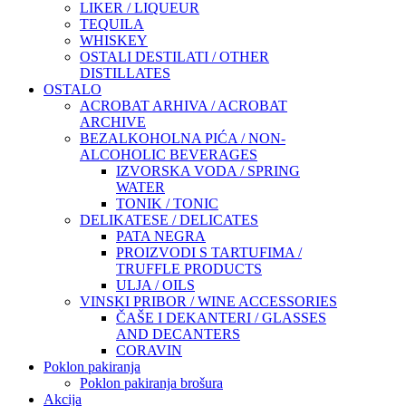
LIKER / LIQUEUR
TEQUILA
WHISKEY
OSTALI DESTILATI / OTHER
DISTILLATES
OSTALO
ACROBAT ARHIVA / ACROBAT
ARCHIVE
BEZALKOHOLNA PIĆA / NON-
ALCOHOLIC BEVERAGES
IZVORSKA VODA / SPRING
WATER
TONIK / TONIC
DELIKATESE / DELICATES
PATA NEGRA
PROIZVODI S TARTUFIMA /
TRUFFLE PRODUCTS
ULJA / OILS
VINSKI PRIBOR / WINE ACCESSORIES
ČAŠE I DEKANTERI / GLASSES
AND DECANTERS
CORAVIN
Poklon pakiranja
Poklon pakiranja brošura
Akcija