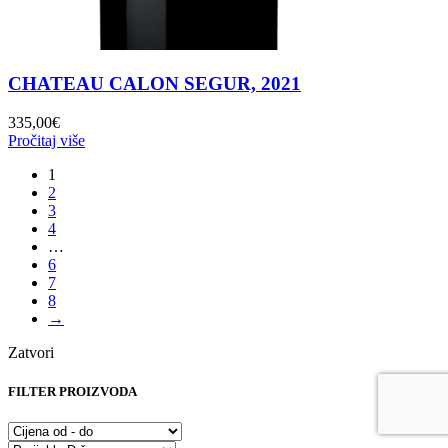
CHATEAU CALON SEGUR, 2021
335,00
€
Pročitaj više
1
2
3
4
…
6
7
8
→
Zatvori
FILTER PROIZVODA