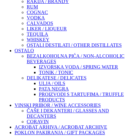
RAKIJA / BRANDY
RUM
COGNAC
VODKA
CALVADOS
LIKER / LIQUEUR
TEQUILA
WHISKEY
OSTALI DESTILATI / OTHER DISTILLATES
OSTALO
BEZALKOHOLNA PIĆA / NON-ALCOHOLIC
BEVERAGES
IZVORSKA VODA / SPRING WATER
TONIK / TONIC
DELIKATESE / DELICATES
ULJA / OILS
PATA NEGRA
PROIZVODI S TARTUFIMA / TRUFFLE
PRODUCTS
VINSKI PRIBOR / WINE ACCESSORIES
ČAŠE I DEKANTERI / GLASSES AND
DECANTERS
CORAVIN
ACROBAT ARHIVA / ACROBAT ARCHIVE
POKLON PAKIRANJA / GIFT PACKAGES