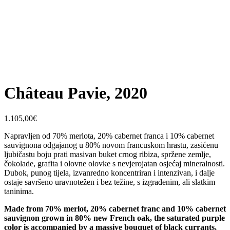
Château Pavie, 2020
1.105,00
€
Napravljen od 70% merlota, 20% cabernet franca i 10% cabernet
sauvignona odgajanog u 80% novom francuskom hrastu, zasićenu
ljubičastu boju prati masivan buket crnog ribiza, spržene zemlje,
čokolade, grafita i olovne olovke s nevjerojatan osjećaj mineralnosti.
Dubok, punog tijela, izvanredno koncentriran i intenzivan, i dalje
ostaje savršeno uravnotežen i bez težine, s izgrađenim, ali slatkim
taninima.
Made from 70% merlot, 20% cabernet franc and 10% cabernet
sauvignon grown in 80% new French oak, the saturated purple
color is accompanied by a massive bouquet of black currants,