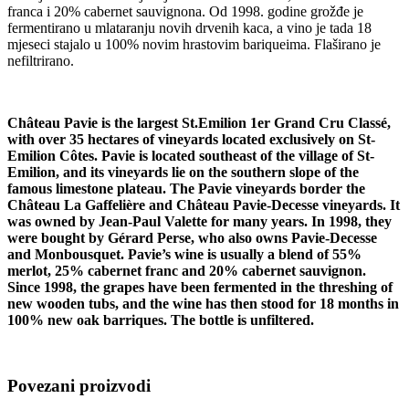
franca i 20% cabernet sauvignona. Od 1998. godine grožđe je
fermentirano u mlataranju novih drvenih kaca, a vino je tada 18
mjeseci stajalo u 100% novim hrastovim bariqueima. Flaširano je
nefiltrirano.
Château Pavie is the largest St.Emilion 1er Grand Cru Classé,
with over 35 hectares of vineyards located exclusively on St-
Emilion Côtes.
Pavie is located southeast of the village of St-
Emilion, and its vineyards lie on the southern slope of the
famous limestone plateau. The Pavie vineyards border the
Château La Gaffelière and Château Pavie-Decesse vineyards. It
was owned by Jean-Paul Valette for many years. In 1998, they
were bought by Gérard Perse, who also owns Pavie-Decesse
and Monbousquet. Pavie’s wine is usually a blend of 55%
merlot, 25% cabernet franc and 20% cabernet sauvignon.
Since 1998, the grapes have been fermented in the threshing of
new wooden tubs, and the wine has then stood for 18 months in
100% new oak barriques. The bottle is unfiltered.
Povezani proizvodi