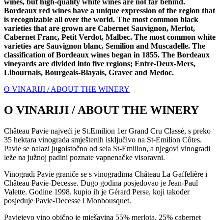
wines, but high-quality white wines are not far behind.
Bordeaux red wines have a unique expression of the region that
is recognizable all over the world. The most common black
varieties that are grown are Cabernet Sauvignon, Merlot,
Cabernet Franc, Petit Verdot, Malbec. The most common white
varieties are Sauvignon blanc, Semilion and Muscadelle. The
classification of Bordeaux wines began in 1855. The Bordeaux
vineyards are divided into five regions; Entre-Deux-Mers,
Libournais, Bourgeais-Blayais, Gravec and Medoc.
O VINARIJI / ABOUT THE WINERY
O VINARIJI / ABOUT THE WINERY
Château Pavie najveći je St.Emilion 1er Grand Cru Classé, s preko
35 hektara vinograda smještenih isključivo na St-Emilion Côtes.
Pavie se nalazi jugoistočno od sela St-Emilion, a njegovi vinogradi
leže na južnoj padini poznate vapnenačke visoravni.
Vinogradi Pavie graniče se s vinogradima Château La Gaffelière i
Château Pavie-Decesse. Dugo godina posjedovao je Jean-Paul
Valette. Godine 1998. kupio ih je Gérard Perse, koji također
posjeduje Pavie-Decesse i Monbousquet.
Paviejevo vino obično je mješavina 55% merlota, 25% cabernet