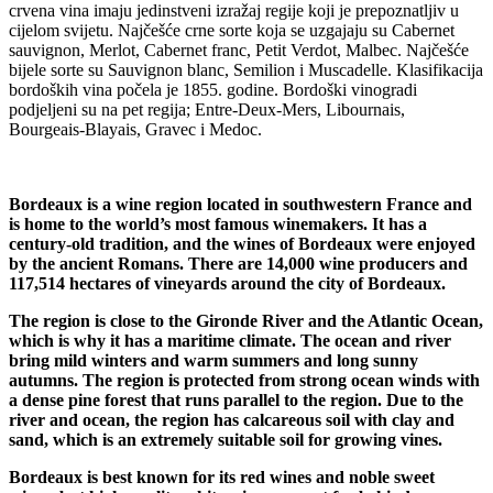
crvena vina imaju jedinstveni izražaj regije koji je prepoznatljiv u
cijelom svijetu. Najčešće crne sorte koja se uzgajaju su Cabernet
sauvignon, Merlot, Cabernet franc, Petit Verdot, Malbec. Najčešće
bijele sorte su Sauvignon blanc, Semilion i Muscadelle. Klasifikacija
bordoških vina počela je 1855. godine. Bordoški vinogradi
podjeljeni su na pet regija; Entre-Deux-Mers, Libournais,
Bourgeais-Blayais, Gravec i Medoc.
Bordeaux is a wine region located in southwestern France and
is home to the world’s most famous winemakers. It has a
century-old tradition, and the wines of Bordeaux were enjoyed
by the ancient Romans. There are 14,000 wine producers and
117,514 hectares of vineyards around the city of Bordeaux.
The region is close to the Gironde River and the Atlantic Ocean,
which is why it has a maritime climate. The ocean and river
bring mild winters and warm summers and long sunny
autumns. The region is protected from strong ocean winds with
a dense pine forest that runs parallel to the region. Due to the
river and ocean, the region has calcareous soil with clay and
sand, which is an extremely suitable soil for growing vines.
Bordeaux is best known for its red wines and noble sweet