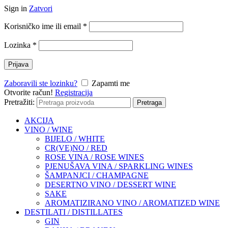
Sign in
Zatvori
Korisničko ime ili email
*
Lozinka
*
Prijava
Zaboravili ste lozinku?
Zapamti me
Otvorite račun!
Registracija
Pretražiti:
Pretraga
AKCIJA
VINO / WINE
BIJELO / WHITE
CR(VE)NO / RED
ROSE VINA / ROSE WINES
PJENUŠAVA VINA / SPARKLING WINES
ŠAMPANJCI / CHAMPAGNE
DESERTNO VINO / DESSERT WINE
SAKE
AROMATIZIRANO VINO / AROMATIZED WINE
DESTILATI / DISTILLATES
GIN