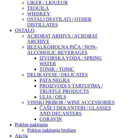
LIKER / LIQUEUR
TEQUILA
WHISKEY
OSTALI DESTILATI / OTHER
DISTILLATES
OSTALO
ACROBAT ARHIVA / ACROBAT
ARCHIVE
BEZALKOHOLNA PIĆA / NON-
ALCOHOLIC BEVERAGES
IZVORSKA VODA / SPRING
WATER
TONIK / TONIC
DELIKATESE / DELICATES
PATA NEGRA
PROIZVODI S TARTUFIMA /
TRUFFLE PRODUCTS
ULJA / OILS
VINSKI PRIBOR / WINE ACCESSORIES
ČAŠE I DEKANTERI / GLASSES
AND DECANTERS
CORAVIN
Poklon pakiranja
Poklon pakiranja brošura
Akcija