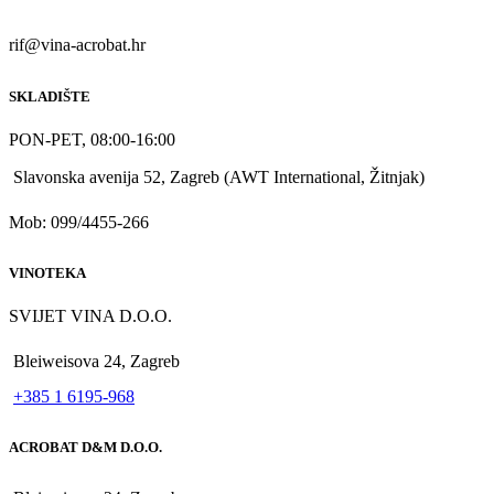
rif@vina-acrobat.hr
SKLADIŠTE
PON-PET, 08:00-16:00
Slavonska avenija 52, Zagreb (AWT International, Žitnjak)
Mob: 099/4455-266
VINOTEKA
SVIJET VINA D.O.O.
Bleiweisova 24, Zagreb
+385 1 6195-968
ACROBAT D&M D.O.O.