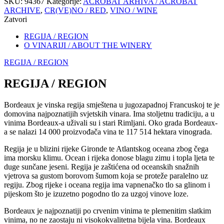
SKU:
94367
Kategorije:
ACROBAT ARHIVA / ACROBAT
ARCHIVE
,
CR(VE)NO / RED
,
VINO / WINE
Zatvori
REGIJA / REGION
O VINARIJI / ABOUT THE WINERY
REGIJA / REGION
REGIJA / REGION
Bordeaux je vinska regija smještena u jugozapadnoj Francuskoj te je
domovina najpoznatijih svjetskih vinara. Ima stoljetnu tradiciju, a u
vinima Bordeaux-a uživali su i stari Rimljani. Oko grada Bordeaux-
a se nalazi 14 000 proizvođača vina te 117 514 hektara vinograda.
Regija je u blizini rijeke Gironde te Atlantskog oceana zbog čega
ima morsku klimu. Ocean i rijeka donose blagu zimu i topla ljeta te
duge sunčane jeseni. Regija je zaštićena od oceanskih snažnih
vjetrova sa gustom borovom šumom koja se proteže paralelno uz
regiju. Zbog rijeke i oceana regija ima vapnenačko tlo sa glinom i
pijeskom što je izuzetno pogodno tlo za uzgoj vinove loze.
Bordeaux je najpoznatiji po crvenim vinima te plemenitim slatkim
vinima, no ne zaostaju ni visokokvalitetna bijela vina. Bordeaux