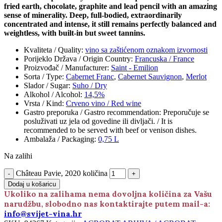
fried earth, chocolate, graphite and lead pencil with an amazing
sense of minerality. Deep, full-bodied, extraordinarily
concentrated and intense, it still remains perfectly balanced and
weightless, with built-in but sweet tannins.
Kvaliteta / Quality
:
vino sa zaštićenom oznakom izvornosti
Porijeklo Država / Origin Country
:
Francuska / France
Proizvođač / Manufacturer
:
Saint - Emilion
Sorta / Type
:
Cabernet Franc
,
Cabernet Sauvignon
,
Merlot
Slador / Sugar
:
Suho / Dry
Alkohol / Alcohol
:
14,5%
Vrsta / Kind
:
Crveno vino / Red wine
Gastro preporuka / Gastro recommendation
:
Preporučuje se
posluživati uz jela od govedine ili divljači. / It is
recommended to be served with beef or venison dishes.
Ambalaža / Packaging
:
0,75 L
Na zalihi
Château Pavie, 2020 količina
Dodaj u košaricu
Ukoliko na zalihama nema dovoljna količina za Vašu
narudžbu, slobodno nas kontaktirajte putem mail-a:
info@svijet-vina.hr