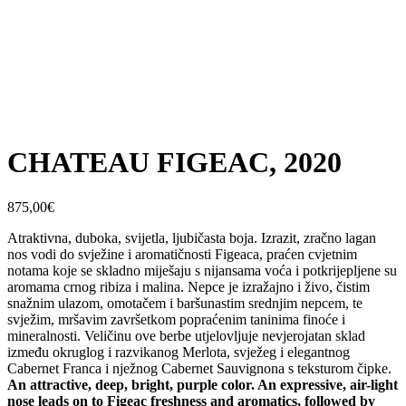
CHATEAU FIGEAC, 2020
875,00
€
Atraktivna, duboka, svijetla, ljubičasta boja. Izrazit, zračno lagan
nos vodi do svježine i aromatičnosti Figeaca, praćen cvjetnim
notama koje se skladno miješaju s nijansama voća i potkrijepljene su
aromama crnog ribiza i malina. Nepce je izražajno i živo, čistim
snažnim ulazom, omotačem i baršunastim srednjim nepcem, te
svježim, mršavim završetkom popraćenim taninima finoće i
mineralnosti. Veličinu ove berbe utjelovljuje nevjerojatan sklad
između okruglog i razvikanog Merlota, svježeg i elegantnog
Cabernet Franca i nježnog Cabernet Sauvignona s teksturom čipke.
An attractive, deep, bright, purple color. An expressive, air-light
nose leads on to Figeac freshness and aromatics, followed by