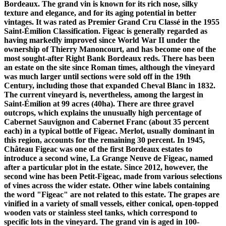
Bordeaux. The grand vin is known for its rich nose, silky
texture and elegance, and for its aging potential in better
vintages. It was rated as Premier Grand Cru Classé in the 1955
Saint-Émilion Classification. Figeac is generally regarded as
having markedly improved since World War II under the
ownership of Thierry Manoncourt, and has become one of the
most sought-after Right Bank Bordeaux reds.
There has been
an estate on the site since Roman times, although the vineyard
was much larger until sections were sold off in the 19th
Century, including those that expanded Cheval Blanc in 1832.
The current vineyard is, nevertheless, among the largest in
Saint-Émilion at 99 acres (40ha). There are three gravel
outcrops, which explains the unusually high percentage of
Cabernet Sauvignon and Cabernet Franc (about 35 percent
each) in a typical bottle of Figeac. Merlot, usually dominant in
this region, accounts for the remaining 30 percent.
In 1945,
Château Figeac was one of the first Bordeaux estates to
introduce a second wine, La Grange Neuve de Figeac, named
after a particular plot in the estate. Since 2012, however, the
second wine has been Petit-Figeac, made from various selections
of vines across the wider estate. Other wine labels containing
the word "Figeac" are not related to this estate.
The grapes are
vinified in a variety of small vessels, either conical, open-topped
wooden vats or stainless steel tanks, which correspond to
specific lots in the vineyard. The grand vin is aged in 100-