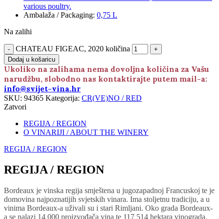
various poultry.
Ambalaža / Packaging
:
0,75 L
Na zalihi
CHATEAU FIGEAC, 2020 količina
Dodaj u košaricu
Ukoliko na zalihama nema dovoljna količina za Vašu
narudžbu, slobodno nas kontaktirajte putem mail-a:
info@svijet-vina.hr
SKU:
94365
Kategorija:
CR(VE)NO / RED
Zatvori
REGIJA / REGION
O VINARIJI / ABOUT THE WINERY
REGIJA / REGION
REGIJA / REGION
Bordeaux je vinska regija smještena u jugozapadnoj Francuskoj te je
domovina najpoznatijih svjetskih vinara. Ima stoljetnu tradiciju, a u
vinima Bordeaux-a uživali su i stari Rimljani. Oko grada Bordeaux-
a se nalazi 14 000 proizvođača vina te 117 514 hektara vinograda.