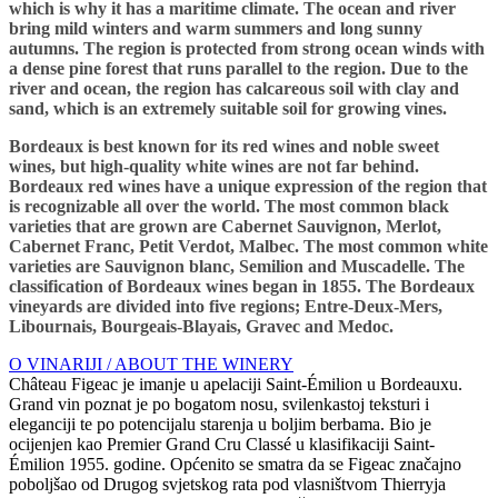
which is why it has a maritime climate. The ocean and river
bring mild winters and warm summers and long sunny
autumns. The region is protected from strong ocean winds with
a dense pine forest that runs parallel to the region. Due to the
river and ocean, the region has calcareous soil with clay and
sand, which is an extremely suitable soil for growing vines.
Bordeaux is best known for its red wines and noble sweet
wines, but high-quality white wines are not far behind.
Bordeaux red wines have a unique expression of the region that
is recognizable all over the world. The most common black
varieties that are grown are Cabernet Sauvignon, Merlot,
Cabernet Franc, Petit Verdot, Malbec. The most common white
varieties are Sauvignon blanc, Semilion and Muscadelle. The
classification of Bordeaux wines began in 1855. The Bordeaux
vineyards are divided into five regions; Entre-Deux-Mers,
Libournais, Bourgeais-Blayais, Gravec and Medoc.
O VINARIJI / ABOUT THE WINERY
Château Figeac je imanje u apelaciji Saint-Émilion u Bordeauxu.
Grand vin poznat je po bogatom nosu, svilenkastoj teksturi i
eleganciji te po potencijalu starenja u boljim berbama.
Bio je
ocijenjen kao Premier Grand Cru Classé u klasifikaciji Saint-
Émilion 1955. godine. Općenito se smatra da se Figeac značajno
poboljšao od Drugog svjetskog rata pod vlasništvom Thierryja