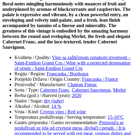
floral notes mingling harmoniously with nuances of fruit and
underpinned by aromas of blackcurrants and raspberries. The
palate is expressive and vibrant, by a clean powerful entry, an
enveloping and velvety mid-palate, and a fresh, lean finish
accompanied by tannins of a finesse and minerality. The
greatness of this vintage is embodied by the amazing harmony
between the round and eveloping Merlot, the fresh and elegant
Cabernet Franc, and the lace-textured, tender Cabernet
Sauvignon.
Kvaliteta / Quality
:
Vino sa zaštićenom oznakom izvornosti –
Saint-Emilion Grand Cru / Wine with a protected designation
of origin - Saint-Emilion Grand Cru
Regija / Region
:
Francuska / Bordeaux
Porijeklo Država / Origin Country
:
Francuska / France
Proizvođač / Manufacturer
:
Chateau Figeac
Sorta / Type
:
Cabernet Franc
,
Cabernet Sauvignon
,
Merlot
Berba (god.) / Harvest (year)
:
2020
Slador / Sugar
:
dry (suho)
Alkohol / Alcohol
:
14 %
Vrsta / Kind
:
Crveno vino / Red wine
Temperatura posluživanja / Serving temperature
:
15-16°C
Gastro preporuka / Gastro recommendation
:
Preporuča se
posluživati uz jela od crvenog mesa, divljači i peradi. / It is
recommended to be served with red meat, venison dishes and