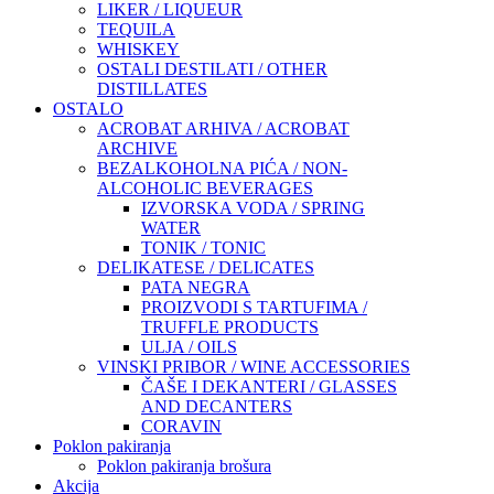
LIKER / LIQUEUR
TEQUILA
WHISKEY
OSTALI DESTILATI / OTHER
DISTILLATES
OSTALO
ACROBAT ARHIVA / ACROBAT
ARCHIVE
BEZALKOHOLNA PIĆA / NON-
ALCOHOLIC BEVERAGES
IZVORSKA VODA / SPRING
WATER
TONIK / TONIC
DELIKATESE / DELICATES
PATA NEGRA
PROIZVODI S TARTUFIMA /
TRUFFLE PRODUCTS
ULJA / OILS
VINSKI PRIBOR / WINE ACCESSORIES
ČAŠE I DEKANTERI / GLASSES
AND DECANTERS
CORAVIN
Poklon pakiranja
Poklon pakiranja brošura
Akcija