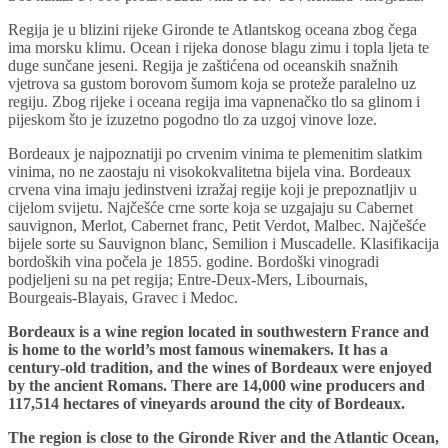
Regija je u blizini rijeke Gironde te Atlantskog oceana zbog čega
ima morsku klimu. Ocean i rijeka donose blagu zimu i topla ljeta te
duge sunčane jeseni. Regija je zaštićena od oceanskih snažnih
vjetrova sa gustom borovom šumom koja se proteže paralelno uz
regiju. Zbog rijeke i oceana regija ima vapnenačko tlo sa glinom i
pijeskom što je izuzetno pogodno tlo za uzgoj vinove loze.
Bordeaux je najpoznatiji po crvenim vinima te plemenitim slatkim
vinima, no ne zaostaju ni visokokvalitetna bijela vina. Bordeaux
crvena vina imaju jedinstveni izražaj regije koji je prepoznatljiv u
cijelom svijetu. Najčešće crne sorte koja se uzgajaju su Cabernet
sauvignon, Merlot, Cabernet franc, Petit Verdot, Malbec. Najčešće
bijele sorte su Sauvignon blanc, Semilion i Muscadelle. Klasifikacija
bordoških vina počela je 1855. godine. Bordoški vinogradi
podjeljeni su na pet regija; Entre-Deux-Mers, Libournais,
Bourgeais-Blayais, Gravec i Medoc.
Bordeaux is a wine region located in southwestern France and
is home to the world’s most famous winemakers. It has a
century-old tradition, and the wines of Bordeaux were enjoyed
by the ancient Romans. There are 14,000 wine producers and
117,514 hectares of vineyards around the city of Bordeaux.
The region is close to the Gironde River and the Atlantic Ocean,