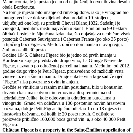
Manoncourta, te je postao jedan od najtraženijih crvenih vina desnih
obala Bordeauxa.
Na tom je mjestu bilo imanje od rimskog doba, iako je vinograd bio
mnogo veći sve dok se dijelovi nisu prodali u 19. stoljeću,
uključujući one koji su proširili Cheval Blanc 1832. Sadašnji je
vinograd, međutim, među najvećim u Saint- Émilion na 99 hektara
(40ha). Postoje tri šljunčana izdanaka, što objašnjava neobično visok
postotak Cabernet Sauvignona i Cabernet Franca (po oko 35 posto)
u tipičnoj boci Figeaca. Merlot, obično dominantan u ovoj regiji,
čini preostalih 30 posto.
Godine 1945. Château Figeac bio je jedno od prvih imanja u
Bordeauxu koje je predstavilo drugo vino, La Grange Neuve de
Figeac, nazvano po određenoj parceli na imanju. Međutim, od 2012.
godine drugo vino je Petit-Figeac, proizvedeno od različitih vrsta
vinove loze na širem imanju. Druge etikete vina koje sadrže riječ
"Figeac" nisu povezane s ovim imanjem.
Grožđe se vinificira u raznim malim posudama, bilo u konusnim,
drvenim kacama s otvorenim vrhovima ili spremnicima od
nehrđajućeg čelika, koje odgovaraju određenim parcelama u
vinogradu. Grand vin odležava u 100-postotnim novim hrastovim
bačvama, dok je Petit-Figeac tipično odležao 15 do 18 mjeseci u
hrastovim bačvama, od kojih je 20 posto novih. Godišnje se
proizvede približno 100.000 boca grand vin -a, s oko 40.000 Petit
Figeaca.
Château Figeac is a property in the Saint-Émilion appellation of