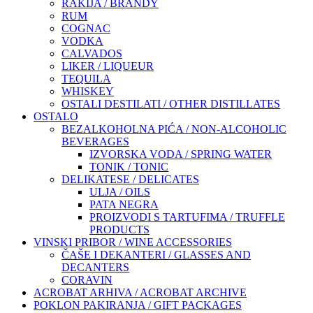
RAKIJA / BRANDY
RUM
COGNAC
VODKA
CALVADOS
LIKER / LIQUEUR
TEQUILA
WHISKEY
OSTALI DESTILATI / OTHER DISTILLATES
OSTALO
BEZALKOHOLNA PIĆA / NON-ALCOHOLIC
BEVERAGES
IZVORSKA VODA / SPRING WATER
TONIK / TONIC
DELIKATESE / DELICATES
ULJA / OILS
PATA NEGRA
PROIZVODI S TARTUFIMA / TRUFFLE
PRODUCTS
VINSKI PRIBOR / WINE ACCESSORIES
ČAŠE I DEKANTERI / GLASSES AND
DECANTERS
CORAVIN
ACROBAT ARHIVA / ACROBAT ARCHIVE
POKLON PAKIRANJA / GIFT PACKAGES