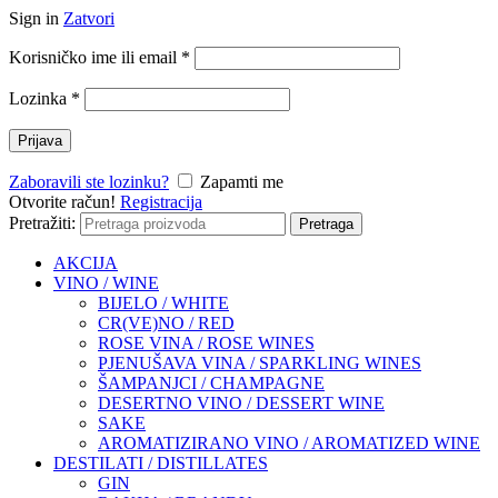
Sign in
Zatvori
Korisničko ime ili email
*
Lozinka
*
Prijava
Zaboravili ste lozinku?
Zapamti me
Otvorite račun!
Registracija
Pretražiti:
Pretraga
AKCIJA
VINO / WINE
BIJELO / WHITE
CR(VE)NO / RED
ROSE VINA / ROSE WINES
PJENUŠAVA VINA / SPARKLING WINES
ŠAMPANJCI / CHAMPAGNE
DESERTNO VINO / DESSERT WINE
SAKE
AROMATIZIRANO VINO / AROMATIZED WINE
DESTILATI / DISTILLATES
GIN