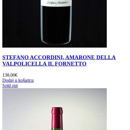
STEFANO ACCORDINI, AMARONE DELLA
VALPOLICELLA IL FORNETTO
138,00
€
Dodaj u košaricu
Sold out