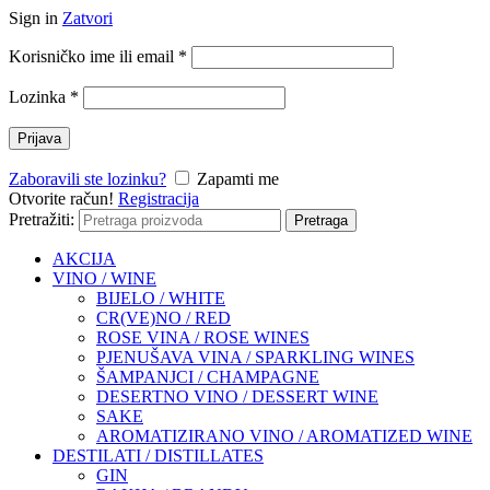
Sign in
Zatvori
Korisničko ime ili email
*
Lozinka
*
Prijava
Zaboravili ste lozinku?
Zapamti me
Otvorite račun!
Registracija
Pretražiti:
Pretraga
AKCIJA
VINO / WINE
BIJELO / WHITE
CR(VE)NO / RED
ROSE VINA / ROSE WINES
PJENUŠAVA VINA / SPARKLING WINES
ŠAMPANJCI / CHAMPAGNE
DESERTNO VINO / DESSERT WINE
SAKE
AROMATIZIRANO VINO / AROMATIZED WINE
DESTILATI / DISTILLATES
GIN