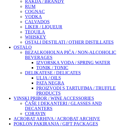
RAKIJA / BRANDY
RUM
COGNAC
VODKA
CALVADOS
LIKER / LIQUEUR
TEQUILA
WHISKEY
OSTALI DESTILATI / OTHER DISTILLATES
OSTALO
BEZALKOHOLNA PIĆA / NON-ALCOHOLIC
BEVERAGES
IZVORSKA VODA / SPRING WATER
TONIK / TONIC
DELIKATESE / DELICATES
ULJA / OILS
PATA NEGRA
PROIZVODI S TARTUFIMA / TRUFFLE
PRODUCTS
VINSKI PRIBOR / WINE ACCESSORIES
ČAŠE I DEKANTERI / GLASSES AND
DECANTERS
CORAVIN
ACROBAT ARHIVA / ACROBAT ARCHIVE
POKLON PAKIRANJA / GIFT PACKAGES