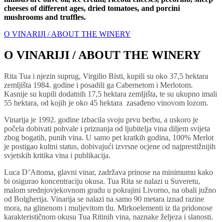
cheeses of different ages, dried tomatoes, and porcini
mushrooms and truffles.
O VINARIJI / ABOUT THE WINERY
O VINARIJI / ABOUT THE WINERY
Rita Tua i njezin suprug, Virgilio Bisti, kupili su oko 37,5 hektara
zemljišta 1984. godine i posadili ga Cabernetom i Merlotom.
Kasnije su kupili dodatnih 17,5 hektara zemljišta, te su ukupno imali
55 hektara, od kojih je oko 45 hektara zasađeno vinovom lozom.
Vinarija je 1992. godine izbacila svoju prvu berbu, a uskoro je
počela dobivati ​​pohvale i priznanja od ljubitelja vina diljem svijeta
zbog bogatih, punih vina. U samo pet kratkih godina, 100% Merlot
je postigao kultni status, dobivajući izvrsne ocjene od najprestižnijih
svjetskih kritika vina i publikacija.
Luca D’Attoma, glavni vinar, zadržava prinose na minimumu kako
bi osigurao koncentraciju okusa. Tua Rita se nalazi u Suveretu,
malom srednjovjekovnom gradu u pokrajini Livorno, na obali južno
od Bolgherija. Vinarija se nalazi na samo 90 metara iznad razine
mora, na glinenom i muljevitom tlu. Mirkoelementi iz tla pridonose
karakterističnom okusu Tua Ritinih vina, naznake željeza i slanosti.