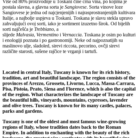
Više od 80% proizvodnje u Toskani čine crna vina, po kojima je
postala slavna, a glavna sorta je
Sangiovese
. Sorta vinove loze
Sangiovese je jedna od najcjenjenijih i najrasprostranjenijih kultivara
Italije, a najbolje uspjeva u Toskani. Toskana je slavu stekla upravo
zahvaljujući ovoj sorti, iako je sortiment izuzetno širok. Od bijelih
sorti najčešća je
Trebbiano
, a
slijede
Malvasia
,
Vermentino
i
Vernaccia
. Toskana je osim po kulturi
i enologiji poznata i po gastronomiji. Neke od najpoznatijih su
maslinovo ulje, sladoled, sirevi riccota, pecorino, ovčji sirevi
različite starosti, sušene rajčice te vrganji i tartufi.
Located in central Italy, Tuscany is known for its rich history,
tradition, art and beautiful landscape. The region consists of the
provinces of Arezzo, Grosseto, Livorno, Lucca, Massa-Carrara,
Pisa, Pistoia, Prato, Siena and Florence, which is also the capital
of the region. What characterizes the landscape of Tuscany are
the beautiful hills, vineyards, mountains, cypresses, lavender
and olive trees. Tuscany is known for its many castles, palaces,
parks and gardens.
Tuscany is one of the oldest and most famous wine-growing
regions of Italy, whose tradition dates back to the Roman
Empire. In addition to enchanting with the beauty of the rich