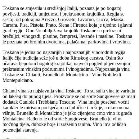
Toskana se smjestila u središnjoj Italiji, poznata je po bogatoj
povijesti, tradiciji, umjetnosti i prekrasnom krajoliku. Regija se
sastoji od pokrajina Arezzo, Grosseto, Livorno, Lucca, Massa-
Carrara, Pisa, Pistoia, Prato, Siena i Firenca koja je ujedno i glavni
grad regije. Ono što obilježava krajolik Toskane su prekrasni
brežuljci, vinogradi, planine, čempresi, lavande i masline. Toskana
je poznata po brojnim dvorcima, palačama, parkovima i vrtovima.
Toskana je jedna od najstarijih i najpoznatijih vinorodnih regija
Italije čija tradicija seže još u doba Rimskog carstva. Osim što
očarava ljepotom bogatog krajolika, najveći pogled plijeni svojim
prekrasnim vinskim podrumima i vinogradima. Najpoznatija vina
Toskane su Chianti, Brunello di Montalcino i Vino Nobile di
Montepulciano.
Chianti vina su najslavnija vina Toskane. To su suha vina te variraju
od lakšeg do punog tijela. Proizvode se od sorte Sangiovese uz mali
dodatak Caniola i Trebbiana Toscano. Vina imaju poseban voćni
karakter te mirisom podsjećaju na ljubičice i trešnje, a okusom na
višnje. Brunello di Montalcino je jako cijenjeno crno vino iz grada
Montalcina. Rađeno je od sorte Sangiovese. Brunello je vino
moćnog tijela, duboke boje i izraženih tanina. Vino ima odličan
potencijal starenja.