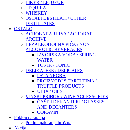
LIKER / LIQUEUR
TEQUILA
WHISKEY
OSTALI DESTILATI / OTHER
DISTILLATES
OSTALO
ACROBAT ARHIVA / ACROBAT
ARCHIVE
BEZALKOHOLNA PIĆA / NON-
ALCOHOLIC BEVERAGES
IZVORSKA VODA / SPRING
WATER
TONIK / TONIC
DELIKATESE / DELICATES
PATA NEGRA
PROIZVODI S TARTUFIMA /
TRUFFLE PRODUCTS
ULJA / OILS
VINSKI PRIBOR / WINE ACCESSORIES
ČAŠE I DEKANTERI / GLASSES
AND DECANTERS
CORAVIN
Poklon pakiranja
Poklon pakiranja brošura
Akcija