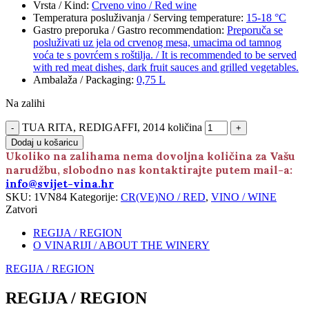
Vrsta / Kind
:
Crveno vino / Red wine
Temperatura posluživanja / Serving temperature
:
15-18 °C
Gastro preporuka / Gastro recommendation
:
Preporuča se
posluživati uz jela od crvenog mesa, umacima od tamnog
voća te s povrćem s roštilja. / It is recommended to be served
with red meat dishes, dark fruit sauces and grilled vegetables.
Ambalaža / Packaging
:
0,75 L
Na zalihi
TUA RITA, REDIGAFFI, 2014 količina
Dodaj u košaricu
Ukoliko na zalihama nema dovoljna količina za Vašu
narudžbu, slobodno nas kontaktirajte putem mail-a:
info@svijet-vina.hr
SKU:
1VN84
Kategorije:
CR(VE)NO / RED
,
VINO / WINE
Zatvori
REGIJA / REGION
O VINARIJI / ABOUT THE WINERY
REGIJA / REGION
REGIJA / REGION