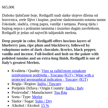
665,00
€
Duboko ljubičaste boje, Redigaffi nudi slatke slojeve džema od
borovnica, zrele šljive i kupine, praćene sladostrasnim notama tamne
čokolade, sladića, crnog papra, vanilije i tamjana. Punog tijela i
bujnog nepca s poliranim taninima i izuzetno dugim završetkom,
Redigaffi je jedan od najvećih talijanskih merlota.
Deep purple in color, Redigaffi offers luscious layers of
blueberry jam, ripe plum and blackberry, followed by
voluptuous notes of dark chocolate, licorice, black pepper,
vanilla and incense. Full-bodied and lush on the palate with
polished tannins and an extra-long finish, Redigaffi is one of
Italy’s greatest Merlots.
Kvaliteta / Quality
:
Vino sa zaštićenom oznakom
zemljopisnog podrijetla - Toscana (IGT) / Wine with a
protected geographical indication - Tuscany (IGT)
Regija / Region
:
Italija / Tuscany
Porijeklo Država / Origin Country
:
Italija / Italy
Proizvođač / Manufacturer
:
Tua Rita
Sorta / Type
:
Merlot
Slador / Sugar
:
Suho / Dry
Alkohol / Alcohol
:
15 %