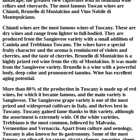
landscape, the greatest view captivates with its beautiful wine
cellars and vineyards. The most famous Tuscan wines are
Chianti, Brunello di Montalcino and Vino Nobile di
Montepulciano.
Chianti wines are the most famous wines of Tuscany. These are
dry wines and range from lighter to full-bodied. They are
produced from the Sangiovese variety with a small addition of
Caniola and Trebbiana Toscano. The wines have a special
fruity character and the aroma is reminiscent of violets and
cherries, and the taste of cherries. Brunello di Montalcino is a
highly prized red wine from the city of Montalcino. It was made
from the Sangiovese variety. Brunello is a wine with a powerful
body, deep color and pronounced tannins. Wine has excellent
aging potential.
More than 80% of the production in Tuscany is made up of red
wines, for which it became famous, and the main variety is
Sangiovese. The Sangiovese grape variety is one of the most
prized and widespread cultivars in Italy, and thrives best in
Tuscany. Tuscany gained fame thanks to this variety, although
the assortment is extremely wide. Of the white varieties,
Trebbiano is the most common, followed by Malvasia,
Vermentino and Vernaccia. Apart from culture and oenology,
Tuscany is also known for its gastronomy. Some of the most
famous are olive oil, ice cream, riccota cheeses, pecorino, sheep