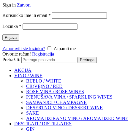
Sign in
Zatvori
Korisničko ime ili email
*
Lozinka
*
Prijava
Zaboravili ste lozinku?
Zapamti me
Otvorite račun!
Registracija
Pretražiti:
Pretraga
AKCIJA
VINO / WINE
BIJELO / WHITE
CR(VE)NO / RED
ROSE VINA / ROSE WINES
PJENUŠAVA VINA / SPARKLING WINES
ŠAMPANJCI / CHAMPAGNE
DESERTNO VINO / DESSERT WINE
SAKE
AROMATIZIRANO VINO / AROMATIZED WINE
DESTILATI / DISTILLATES
GIN