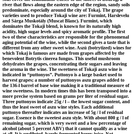
river that flows along the eastern edge of the region, sandy soils
predominate, especially around the city of Tokaj. The grape
varieties used to produce Tokaji wine are: Furmint, Harslevelu
and Sárga Muskotály (Muscat Blanc). Furmint, which
dominates the Tokaji blend, is known for its naturally high
acidity, high sugar levels and spicy aromatic profile. The first
two of these characteristics are responsible for the phenomenal
aging potential of the wine, while the second gives a taste that is
different from any other sweet wine. Aszú (botrytized) wines for
which Tokaj is famous are made from grapes affected by the
benevolent Botrytis cinerea fungus. This useful mushroom
dehydrates the grapes, concentrating their sugars and leaving
the aroma in the wine. The sweetness of Tokaji aszu wine is
indicated in “puttonyos”. Puttonyo is a large basket used to
harvest grapes; a number of puttonyos aszu grapes added to
the 136-l barrel of base wine making it a traditional measure of
wine sweetness. In modern times this has been transposed into a
more precise system based on grams per liter of residual sugar.
Three puttonyos indicate 25g / l – the lowest sugar content, and
thus the least sweet of aszu wine styles. Each additional
puttonyo thereafter indicates an increase of 5g / l of residual
sugar. Essence is the sweetest aszu style. With about 800 g / l of
remaining sugar, which is very sweet and a low percentage of
alcohol (about 5 percent ABV) that it cannot qualify as a wine
at all. It is undiluted, barely fermented berry juice. Not