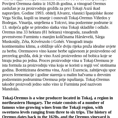
Povijest Oremusa datira iz 1620-ih godina, a vinograd Oremus
zaslužan je za proizvodnju grožđa za prvi Tokaji Aszú ikad
napravljen. Godine 1993. obitelj Alvarez, vlasnici španjolske ikone
Vega Sicilia, kupili su imanje i osnovali Tokaj-Oremus Viñedos y
Bodegas. Vinarija, smještena u Tolcsvi, ima podzemne podrume iz
13. stoljeća gdje se prirodno slatka vina Tokaji skladište i odlaže.
Oremus ima 33 hektara (81 hektara) vinograda, zasađenih
prvenstveno Furmintu s manjim količinama Hárslevelü, Sárga
Muskotály, Zéta, Kövérszolo i Gohér. Vinogradi imaju
kontinentalnu klimu, a obližnje ušće dviju rijeka pruža idealne uvjete
za berbu. Oremusovo vino kasne berbe uglavnom je proizvedeno od
prezrelog grožđa, dok je vino Aszú proizvedeno od bobica koje se
biraju jedna po jedna. Proces proizvodnje vina u Tokaj-Oremusu je
ista formula za proizvodnju vina koja se koristi u regiji već stotinama
godina. Botritizirana desertna vina, Aszú i Eszencia, zahtijevaju spor
proces fermentacije i godine starenja u malim bačvama u drevnim
podzemnim podrumima Oremusa prije ispuštanja. Tokaj-Oremus
također proizvodi jedno suho vino iz Furminta pod nazivom
Mandolás.
Tokaj-Oremus is a wine producer located in Tokaj, a region in
northeastern Hungary. The estate consists of a number of
famous wine-growing wines from the Tokaji region, with
sweetness levels ranging from three to six trips. The history of
Oremus dates back to the 1620s, and the Oremus vineyard is