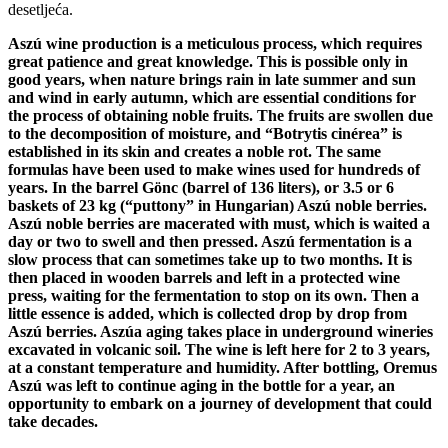
desetljeća.
Aszú wine production is a meticulous process, which requires
great patience and great knowledge. This is possible only in
good years, when nature brings rain in late summer and sun
and wind in early autumn, which are essential conditions for
the process of obtaining noble fruits. The fruits are swollen due
to the decomposition of moisture, and “Botrytis cinérea” is
established in its skin and creates a noble rot. The same
formulas have been used to make wines used for hundreds of
years. In the barrel Gönc (barrel of 136 liters), or 3.5 or 6
baskets of 23 kg (“puttony” in Hungarian) Aszú noble berries.
Aszú noble berries are macerated with must, which is waited a
day or two to swell and then pressed. Aszú fermentation is a
slow process that can sometimes take up to two months. It is
then placed in wooden barrels and left in a protected wine
press, waiting for the fermentation to stop on its own. Then a
little essence is added, which is collected drop by drop from
Aszú berries. Aszúa aging takes place in underground wineries
excavated in volcanic soil. The wine is left here for 2 to 3 years,
at a constant temperature and humidity. After bottling, Oremus
Aszú was left to continue aging in the bottle for a year, an
opportunity to embark on a journey of development that could
take decades.