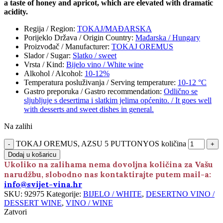
a taste of honey and apricot, which are elevated with dramatic
acidity.
Regija / Region
:
TOKAJ/MAĐARSKA
Porijeklo Država / Origin Country
:
Mađarska / Hungary
Proizvođač / Manufacturer
:
TOKAJ OREMUS
Slador / Sugar
:
Slatko / sweet
Vrsta / Kind
:
Bijelo vino / White wine
Alkohol / Alcohol
:
10-12%
Temperatura posluživanja / Serving temperature
:
10-12 °C
Gastro preporuka / Gastro recommendation
:
Odlično se
sljubljuje s desertima i slatkim jelima općenito. / It goes well
with desserts and sweet dishes in general.
Na zalihi
TOKAJ OREMUS, AZSU 5 PUTTONYOS količina
Dodaj u košaricu
Ukoliko na zalihama nema dovoljna količina za Vašu
narudžbu, slobodno nas kontaktirajte putem mail-a:
info@svijet-vina.hr
SKU:
92975
Kategorije:
BIJELO / WHITE
,
DESERTNO VINO /
DESSERT WINE
,
VINO / WINE
Zatvori