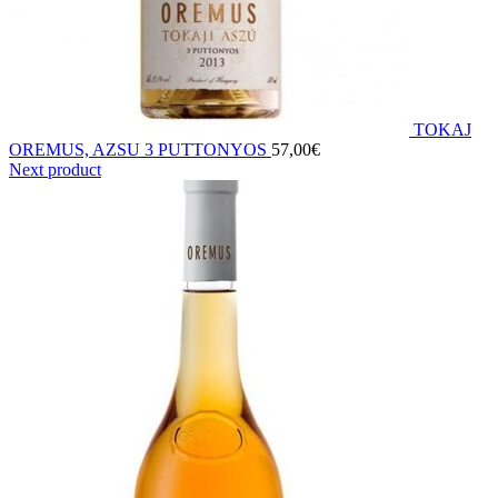
TOKAJ
OREMUS, AZSU 3 PUTTONYOS
57,00
€
Next product