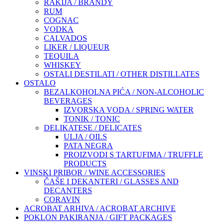
RAKIJA / BRANDY
RUM
COGNAC
VODKA
CALVADOS
LIKER / LIQUEUR
TEQUILA
WHISKEY
OSTALI DESTILATI / OTHER DISTILLATES
OSTALO
BEZALKOHOLNA PIĆA / NON-ALCOHOLIC
BEVERAGES
IZVORSKA VODA / SPRING WATER
TONIK / TONIC
DELIKATESE / DELICATES
ULJA / OILS
PATA NEGRA
PROIZVODI S TARTUFIMA / TRUFFLE
PRODUCTS
VINSKI PRIBOR / WINE ACCESSORIES
ČAŠE I DEKANTERI / GLASSES AND
DECANTERS
CORAVIN
ACROBAT ARHIVA / ACROBAT ARCHIVE
POKLON PAKIRANJA / GIFT PACKAGES