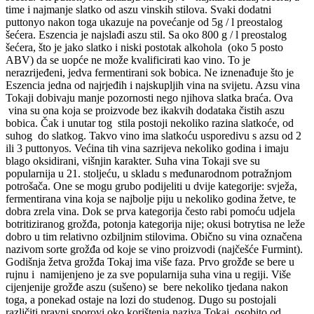
time i najmanje slatko od aszu vinskih stilova. Svaki dodatni
puttonyo nakon toga ukazuje na povećanje od 5g / l preostalog
šećera. Eszencia je najslađi aszu stil. Sa oko 800 g / l preostalog
šećera, što je jako slatko i niski postotak alkohola (oko 5 posto
ABV) da se uopće ne može kvalificirati kao vino. To je
nerazrijeđeni, jedva fermentirani sok bobica. Ne iznenađuje što je
Eszencia jedna od najrjeđih i najskupljih vina na svijetu. Azsu vina
Tokaji dobivaju manje pozornosti nego njihova slatka braća. Ova
vina su ona koja se proizvode bez ikakvih dodataka čistih aszu
bobica. Čak i unutar tog stila postoji nekoliko razina slatkoće, od
suhog do slatkog. Takvo vino ima slatkoću usporedivu s azsu od 2
ili 3 puttonyos. Većina tih vina sazrijeva nekoliko godina i imaju
blago oksidirani, višnjin karakter. Suha vina Tokaji sve su
popularnija u 21. stoljeću, u skladu s međunarodnom potražnjom
potrošača. One se mogu grubo podijeliti u dvije kategorije: svježa,
fermentirana vina koja se najbolje piju u nekoliko godina žetve, te
dobra zrela vina. Dok se prva kategorija često rabi pomoću udjela
botritiziranog grožđa, potonja kategorija nije; okusi botrytisa ne leže
dobro u tim relativno ozbiljnim stilovima. Obično su vina označena
nazivom sorte grožđa od koje se vino proizvodi (najčešće Furmint).
Godišnja žetva grožđa Tokaj ima više faza. Prvo grožđe se bere u
rujnu i namijenjeno je za sve popularnija suha vina u regiji. Više
cijenjenije grožđe aszu (sušeno) se bere nekoliko tjedana nakon
toga, a ponekad ostaje na lozi do studenog. Dugo su postojali
različiti pravni sporovi oko korištenja naziva Tokaj, osobito od