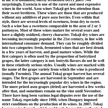
surprisingly, Eszencia is one of the rarest and most expensive
wines in the world. Azsu wines Tokaji get less attention than
their sweet brethren. These wines are those that are produced
without any additives of pure aszu berries. Even within that
style, there are several levels of sweetness, from dry to sweet.
Such a wine has a sweetness comparable to the azsu of 2 or 3
puttonyos. Most of these wines mature for several years and
have a slightly oxidized, cherry character. Tokaji dry wines are
becoming increasingly popular in the 21st century, in line with
international consumer demand. They can be roughly divided
into two categories: fresh, fermented wines that are best drunk
in a few years of harvest, and good mature wines. While the
first category is often used by the proportion of botrytized
grapes, the latter category is not; botrytis flavors do not lie well
in these relatively serious styles. Usually wines are marked with
the name of the grape variety from which the wine is produced
(usually Furmint). The annual Tokaj grape harvest has several
stages. The first grapes are harvested in September and are
intended for the increasingly popular dry wines in the region.
The more prized aszu grapes (dried) are harvested a few weeks
after that, and sometimes remain on the vine until November.
There have long been various legal disputes over the use of the
name Tokaj, especially since 1990, when Hungary imposed
strict conditions on the production of its wines. In 2007, Tokaj