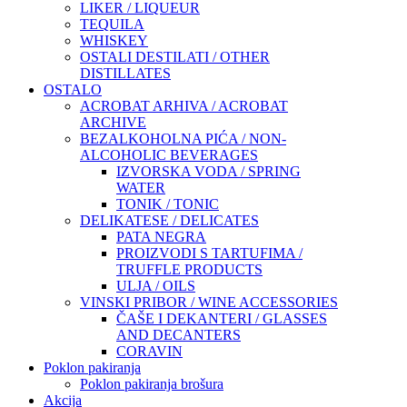
LIKER / LIQUEUR
TEQUILA
WHISKEY
OSTALI DESTILATI / OTHER
DISTILLATES
OSTALO
ACROBAT ARHIVA / ACROBAT
ARCHIVE
BEZALKOHOLNA PIĆA / NON-
ALCOHOLIC BEVERAGES
IZVORSKA VODA / SPRING
WATER
TONIK / TONIC
DELIKATESE / DELICATES
PATA NEGRA
PROIZVODI S TARTUFIMA /
TRUFFLE PRODUCTS
ULJA / OILS
VINSKI PRIBOR / WINE ACCESSORIES
ČAŠE I DEKANTERI / GLASSES
AND DECANTERS
CORAVIN
Poklon pakiranja
Poklon pakiranja brošura
Akcija