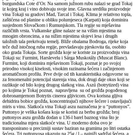
burgundska Cote d’Or. Na samom južnom rubu nalazi se grad Tokaj
iz kojeg kraj i vino dobivaju svoje ime. Glavna središta proizvodnje
vina Tokaji su gradovi Mad, Tarcal i Tokaj. Klima je relativno topla,
zaštićena od planine u obliku polumjeseca (Karpati) koja dominira
susjednom Slovačkom i Rumunjskom. Tla regije su mješavina
različitih vrsta. Vulkanske gline nalaze se na višim mjestima na
mnogim obroncima, a na nižim mjestima slojevi lesa i drugih
taložnih tala prekrivaju temelj. Bliže obalama Bodroga, rijeke koja
teče duž istočnog ruba regije, prevladavaju pjeskovita tla, osobito
oko grada Tokaja. Sorte grožđa koje se koriste za proizvodnju vina
Tokaji su: Furmint, Harslevelu i Sárga Muskotály (Muscat Blanc).
Furmint, koji dominira mješavinom Tokaji, poznat je po svojoj
prirodno visokoj kiselosti, visokim razinama šećera i začinjenom
aromatičnom profilu. Prve dvije od tih karakteristika odgovorne su
za fenomenalni potencijal starenja vina, dok drugi daje okus koji se
razlikuje od bilo kojeg drugog slatkog vina. Aszú (botrytized) vina
po kojima je Tokaj poznat, napravljena su od grožđa pogođenog
dobronamjernom Botrytis cinerea gljivicom. Ova korisna gljiva
dehidrira bobice grožđa, koncentrirajući njihove šećere i ostavljajući
miris u vinu. Slatkoća vina Tokaji aszu naznačena je u “puttonyos”.
Puttonyo je velika košara koja se koristi za berbu grožđa; broj
puttonyos aszu grožđa dodan u 136-l barel baznog vina što je
tradicionalna mjera slatkoće vina. U moderno doba ovo je
transponirano u precizniji sustav baziran na gramima po litri ostatka
šećera. Tri puttonyosa ukazuju na 25g / l – najniži sadržaj šećera, a