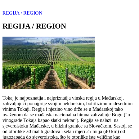
REGIJA / REGION
REGIJA / REGION
Tokaj je najpoznatija i najpriznatija vinska regija u Mađarskoj,
zahvaljujući ponajprije svojim nektarskim, botritiziranim desertnim
vinima Tokaji. Regija i njezino vino drže se u Mađarskoj tako
uvaženom da se mađarska nacionalna himna zahvaljuje Bogu (“u
vinograde Tokaja kapao slatki nektar”). Regija se nalazi na
sjeveroistoku Mađarske, u blizini granice sa Slovačkom. Sastoji se
od otprilike 30 malih gradova i sela i mjeri 25 milja (40 km) od
jugozapada do sjeveroistoka, što je otprilike iste veličine kao