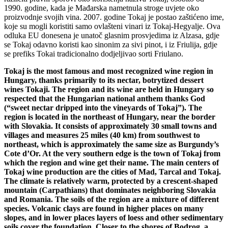
1990. godine, kada je Mađarska nametnula stroge uvjete oko
proizvodnje svojih vina. 2007. godine Tokaj je postao zaštićeno ime,
koje su mogli koristiti samo ovlašteni vinari iz Tokaj-Hegyalje. Ova
odluka EU donesena je unatoč glasnim prosvjedima iz Alzasa, gdje
se Tokaj odavno koristi kao sinonim za sivi pinot, i iz Friulija, gdje
se prefiks Tokai tradicionalno dodjeljivao sorti Friulano.
Tokaj is the most famous and most recognized wine region in
Hungary, thanks primarily to its nectar, botrytized dessert
wines Tokaji. The region and its wine are held in Hungary so
respected that the Hungarian national anthem thanks God
(“sweet nectar dripped into the vineyards of Tokaj”). The
region is located in the northeast of Hungary, near the border
with Slovakia. It consists of approximately 30 small towns and
villages and measures 25 miles (40 km) from southwest to
northeast, which is approximately the same size as Burgundy’s
Cote d’Or. At the very southern edge is the town of Tokaj from
which the region and wine get their name. The main centers of
Tokaj wine production are the cities of Mad, Tarcal and Tokaj.
The climate is relatively warm, protected by a crescent-shaped
mountain (Carpathians) that dominates neighboring Slovakia
and Romania. The soils of the region are a mixture of different
species. Volcanic clays are found in higher places on many
slopes, and in lower places layers of loess and other sedimentary
soils cover the foundation. Closer to the shores of Bodrog, a