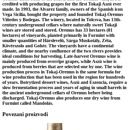
credited with producing grapes for the first Tokaji Aszú ever
made. In 1993, the Alvarez family, owners of the Spanish icon
Vega Sicilia, bought the property and founded Tokaj-Oremus
Viñedos y Bodegas. The winery, located in Tolcsva, has 13th-
century underground cellars where naturally sweet Tokaji
wines are stored and stored. Oremus has 33 hectares (81
hectares) of vineyards, planted primarily in Furmint with
smaller quantities of Hárslevelü, Sárga Muskotály, Zéta,
Kövérszolo and Gohér. The vineyards have a continental
climate, and the nearby confluence of the two rivers provides
ideal conditions for harvesting. Late-harvest Oremus wine is
mainly produced from overripe grapes, while Aszú wine is
produced from berries that are selected one by one. The wine
production process in Tokaj-Oremus is the same formula for
wine production that has been used in the region for hundreds
of years. Botrytized dessert wines, Aszú and Eszencia, require a
slow fermentation process and years of aging in small barrels in
the ancient underground cellars of Oremus before being
discharged. Tokaj-Oremus also produces one dry wine from
Furmint called Mandolás.
Povezani proizvodi