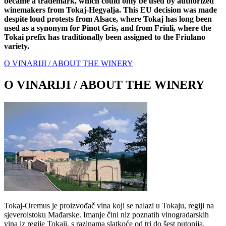
became a trademark, which could only be used by authorized
winemakers from Tokaj-Hegyalja. This EU decision was made
despite loud protests from Alsace, where Tokaj has long been
used as a synonym for Pinot Gris, and from Friuli, where the
Tokai prefix has traditionally been assigned to the Friulano
variety.
O VINARIJI / ABOUT THE WINERY
O VINARIJI / ABOUT THE WINERY
Tokaj-Oremus je proizvođač vina koji se nalazi u Tokaju, regiji na
sjeveroistoku Mađarske. Imanje čini niz poznatih vinogradarskih
vina iz regije Tokaji, s razinama slatkoće od tri do šest putonija.