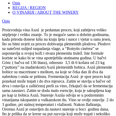
Opis
REGIJA / REGION
O VINARIJI / ABOUT THE WINERY
Opis
Proizvodnja vina Aszú je pedantan proces, koji zahtijeva veliko
strpljenje i veliko znanje. To je moguće samo u dobrim godinama,
kada priroda donese kišu na kraju ljeta i sunce i vjetar u ranu jesen,
što su bitni uvjeti za proces dobivanja plemenitih plodova. Plodovi
su natečeni uslijed raspadanja vlage, a “Botrytis cinérea” se
uspostavlja u svojoj koži i stvara plemenitu trulež. Iste formule
koriste se kako bi se vina upotrijebila stotinama godina. U bačvi
Gönc ( bačva od 136 litara), odnosno 3,5 ili 6 košara od 23 kg
(“puttony” na mađarskom) Aszú plemenitih bobica. Aszú plemenite
bobice su macerirane s moštom, na koje se čeka dan ili dva da
nabreknu i onda se pritisnu. Fermentacija Aszú je spor proces koji
ponekad može trajati i do dva mjeseca. Zatim se stavlja u bačve od
drva i ostavlja u zaštićenoj preši za vino, čekajući da se fermentacija
sama zaustavi. Zatim se doda malo esencije, koja je sakupljena kap
po kap iz bobica Aszú. Starenje Aszúa odvija se u podzemnim
vinarijama iskopanim u vulkanskom tlu. Vino se ovdje ostavlja 2 do
3 godine, pri stalnoj temperaturi i vlažnosti. Nakon flaširanja,
Oremus Aszú je ostavljen da nastavi starenje u boci godinu dana,
što je prilika da se krene na put razvoja koji može trajati i nekoliko