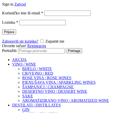
Sign in
Zatvori
Korisničko ime ili email
*
Lozinka
*
Prijava
Zaboravili ste lozinku?
Zapamti me
Otvorite račun!
Registracija
Pretražiti:
Pretraga
AKCIJA
VINO / WINE
BIJELO / WHITE
CR(VE)NO / RED
ROSE VINA / ROSE WINES
PJENUŠAVA VINA / SPARKLING WINES
ŠAMPANJCI / CHAMPAGNE
DESERTNO VINO / DESSERT WINE
SAKE
AROMATIZIRANO VINO / AROMATIZED WINE
DESTILATI / DISTILLATES
GIN