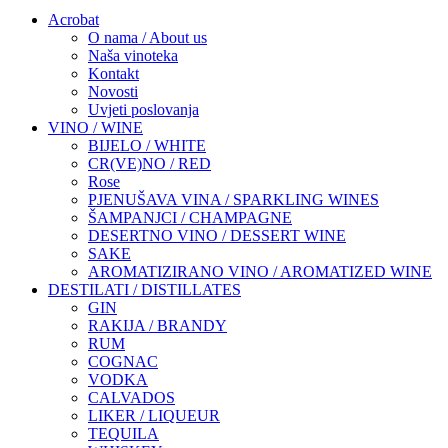
Acrobat
O nama / About us
Naša vinoteka
Kontakt
Novosti
Uvjeti poslovanja
VINO / WINE
BIJELO / WHITE
CR(VE)NO / RED
Rose
PJENUŠAVA VINA / SPARKLING WINES
ŠAMPANJCI / CHAMPAGNE
DESERTNO VINO / DESSERT WINE
SAKE
AROMATIZIRANO VINO / AROMATIZED WINE
DESTILATI / DISTILLATES
GIN
RAKIJA / BRANDY
RUM
COGNAC
VODKA
CALVADOS
LIKER / LIQUEUR
TEQUILA