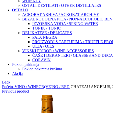
WHISKEY
OSTALI DESTILATI / OTHER DISTILLATES
OSTALO
ACROBAT ARHIVA / ACROBAT ARCHIVE
BEZALKOHOLNA PIĆA / NON-ALCOHOLIC BE
IZVORSKA VODA / SPRING WATER
TONIK / TONIC
DELIKATESE / DELICATES
PATA NEGRA
PROIZVODI S TARTUFIMA / TRUFFLE PR
ULJA / OILS
VINSKI PRIBOR / WINE ACCESSORIES
ČAŠE I DEKANTERI / GLASSES AND DEC
CORAVIN
Poklon pakiranja
Poklon pakiranja brošura
Akcija
Back
Početna
VINO / WINE
CR(VE)NO / RED
CHATEAU ANGELUS, 
Previous product