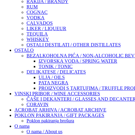
RAKIJA / BRANDY
RUM
COGNAC
VODKA
CALVADOS
LIKER / LIQUEUR
TEQUILA
WHISKEY
OSTALI DESTILATI / OTHER DISTILLATES
OSTALO
BEZALKOHOLNA PIĆA / NON-ALCOHOLIC BE
IZVORSKA VODA / SPRING WATER
TONIK / TONIC
DELIKATESE / DELICATES
ULJA / OILS
PATA NEGRA
PROIZVODI S TARTUFIMA / TRUFFLE PR
VINSKI PRIBOR / WINE ACCESSORIES
ČAŠE I DEKANTERI / GLASSES AND DECANTE
CORAVIN
ACROBAT ARHIVA / ACROBAT ARCHIVE
POKLON PAKIRANJA / GIFT PACKAGES
Poklon pakiranja brošura
O nama
O nama / About us