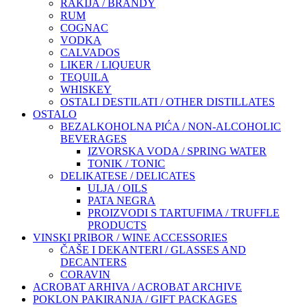
RAKIJA / BRANDY
RUM
COGNAC
VODKA
CALVADOS
LIKER / LIQUEUR
TEQUILA
WHISKEY
OSTALI DESTILATI / OTHER DISTILLATES
OSTALO
BEZALKOHOLNA PIĆA / NON-ALCOHOLIC
BEVERAGES
IZVORSKA VODA / SPRING WATER
TONIK / TONIC
DELIKATESE / DELICATES
ULJA / OILS
PATA NEGRA
PROIZVODI S TARTUFIMA / TRUFFLE
PRODUCTS
VINSKI PRIBOR / WINE ACCESSORIES
ČAŠE I DEKANTERI / GLASSES AND
DECANTERS
CORAVIN
ACROBAT ARHIVA / ACROBAT ARCHIVE
POKLON PAKIRANJA / GIFT PACKAGES