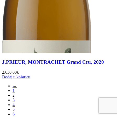
J.PRIEUR, MONTRACHET Grand Cru, 2020
2.630,00
€
Dodaj u košaricu
←
1
2
3
4
5
6