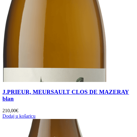
J.PRIEUR, MEURSAULT CLOS DE MAZERAY
blan
210,00
€
Dodaj u košaricu