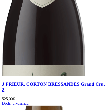
J.PRIEUR, CORTON BRESSANDES Grand Cru,
2
525,00
€
Dodaj u košaricu