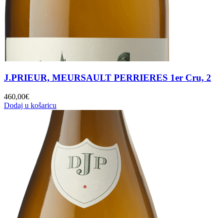
J.PRIEUR, MEURSAULT PERRIERES 1er Cru, 2
460,00
€
Dodaj u košaricu