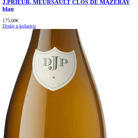
J.PRIEUR, MEURSAULT CLOS DE MAZERAY
blan
175,00
€
Dodaj u košaricu