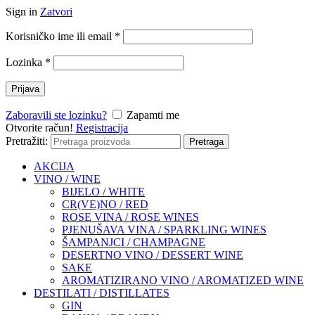
Sign in
Zatvori
Korisničko ime ili email
*
Lozinka
*
Prijava
Zaboravili ste lozinku?
Zapamti me
Otvorite račun!
Registracija
Pretražiti:
Pretraga
AKCIJA
VINO / WINE
BIJELO / WHITE
CR(VE)NO / RED
ROSE VINA / ROSE WINES
PJENUŠAVA VINA / SPARKLING WINES
ŠAMPANJCI / CHAMPAGNE
DESERTNO VINO / DESSERT WINE
SAKE
AROMATIZIRANO VINO / AROMATIZED WINE
DESTILATI / DISTILLATES
GIN