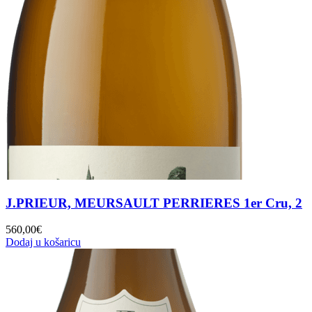
J.PRIEUR, MEURSAULT PERRIERES 1er Cru, 2
560,00
€
Dodaj u košaricu