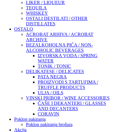
LIKER / LIQUEUR
TEQUILA
WHISKEY
OSTALI DESTILATI / OTHER
DISTILLATES
OSTALO
ACROBAT ARHIVA / ACROBAT
ARCHIVE
BEZALKOHOLNA PIĆA / NON-
ALCOHOLIC BEVERAGES
IZVORSKA VODA / SPRING
WATER
TONIK / TONIC
DELIKATESE / DELICATES
PATA NEGRA
PROIZVODI S TARTUFIMA /
TRUFFLE PRODUCTS
ULJA / OILS
VINSKI PRIBOR / WINE ACCESSORIES
ČAŠE I DEKANTERI / GLASSES
AND DECANTERS
CORAVIN
Poklon pakiranja
Poklon pakiranja brošura
Akcija