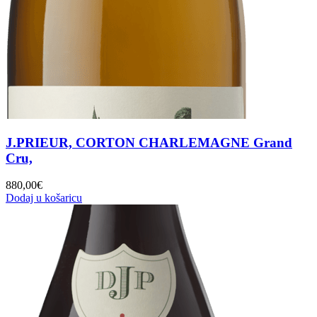
J.PRIEUR, CORTON CHARLEMAGNE Grand
Cru,
880,00
€
Dodaj u košaricu