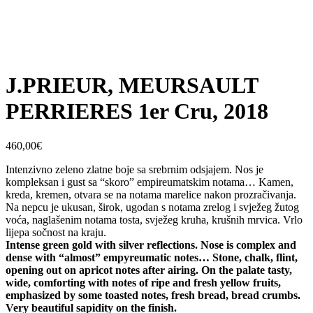
J.PRIEUR, MEURSAULT
PERRIERES 1er Cru, 2018
460,00
€
Intenzivno zeleno zlatne boje sa srebrnim odsjajem. Nos je
kompleksan i gust sa “skoro” empireumatskim notama… Kamen,
kreda, kremen, otvara se na notama marelice nakon prozračivanja.
Na nepcu je ukusan, širok, ugodan s notama zrelog i svježeg žutog
voća, naglašenim notama tosta, svježeg kruha, krušnih mrvica. Vrlo
lijepa sočnost na kraju.
Intense green gold with silver reflections. Nose is complex and
dense with “almost” empyreumatic notes… Stone, chalk, flint,
opening out on apricot notes after airing. On the palate tasty,
wide, comforting with notes of ripe and fresh yellow fruits,
emphasized by some toasted notes, fresh bread, bread crumbs.
Very beautiful sapidity on the finish.