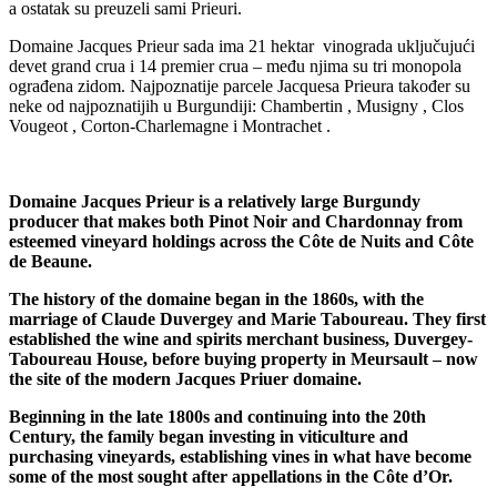
a ostatak su preuzeli sami Prieuri.
Domaine Jacques Prieur sada ima 21 hektar vinograda uključujući
devet grand crua i 14 premier crua – među njima su tri monopola
ograđena zidom. Najpoznatije parcele Jacquesa Prieura također su
neke od najpoznatijih u Burgundiji: Chambertin , Musigny , Clos
Vougeot , Corton-Charlemagne i Montrachet .
Domaine Jacques Prieur is a relatively large Burgundy
producer that makes both Pinot Noir and Chardonnay from
esteemed vineyard holdings across the Côte de Nuits and Côte
de Beaune.
The history of the domaine began in the 1860s, with the
marriage of Claude Duvergey and Marie Taboureau. They first
established the wine and spirits merchant business, Duvergey-
Taboureau House, before buying property in Meursault – now
the site of the modern Jacques Priuer domaine.
Beginning in the late 1800s and continuing into the 20th
Century, the family began investing in viticulture and
purchasing vineyards, establishing vines in what have become
some of the most sought after appellations in the Côte d’Or.