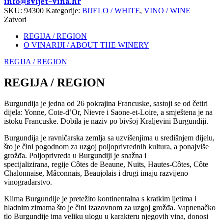
info@svijet-vina.hr
SKU:
94300
Kategorije:
BIJELO / WHITE
,
VINO / WINE
Zatvori
REGIJA / REGION
O VINARIJI / ABOUT THE WINERY
REGIJA / REGION
REGIJA / REGION
Burgundija je jedna od 26 pokrajina Francuske, sastoji se od četiri
dijela: Yonne, Cote-d’Or, Nievre i Saone-et-Loire, a smještena je na
istoku Francuske. Dobila je naziv po bivšoj Kraljevini Burgundiji.
Burgundija je ravničarska zemlja sa uzvišenjima u središnjem dijelu,
što je čini pogodnom za uzgoj poljoprivrednih kultura, a ponajviše
grožđa. Poljoprivreda u Burgundiji je snažna i
specijalizirana, regije Côtes de Beaune, Nuits, Hautes-Côtes, Côte
Chalonnaise, Mâconnais, Beaujolais i drugi imaju razvijeno
vinogradarstvo.
Klima Burgundije je pretežito kontinentalna s kratkim ljetima i
hladnim zimama što je čini izazovnom za uzgoj grožđa. Vapnenačko
tlo Burgundije ima veliku ulogu u karakteru njegovih vina, donosi