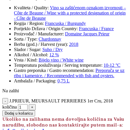
Kvaliteta / Quality
:
Vino sa zaštićenom oznakom izvornosti –
Côte de Beaune / Wine with a protected designation of origin
- Côte de Beaune
Regija / Region
:
Francuska / Burgundy
Porijeklo Država / Origin Country
:
Francuska / France
Proizvođač / Manufacturer
:
Domaine Jacques Prieur
Sorta / Type
:
Chardonnay
Berba (god.) / Harvest (year)
:
2018
Slador / Sugar
:
Suho / Dry
Alkohol / Alcohol
:
12 %
Vrsta / Kind
:
Bijelo vino / White wine
Temperatura posluživanja / Serving temperature
:
10-12 °C
Gastro preporuka / Gastro recommendation
:
Preporuča se uz
ribu i kamenice. / Recommended with fish and oysters.
Ambalaža / Packaging
:
0,75 L
Na zalihi
J.PRIEUR, MEURSAULT PERRIERES 1er Cru, 2018
količina
Dodaj u košaricu
Ukoliko na zalihama nema dovoljna količina za Vašu
narudžbu, slobodno nas kontaktirajte putem mail-a: