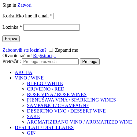
Sign in
Zatvori
Korisničko ime ili email
*
Lozinka
*
Prijava
Zaboravili ste lozinku?
Zapamti me
Otvorite račun!
Registracija
Pretražiti:
Pretraga
AKCIJA
VINO / WINE
BIJELO / WHITE
CR(VE)NO / RED
ROSE VINA / ROSE WINES
PJENUŠAVA VINA / SPARKLING WINES
ŠAMPANJCI / CHAMPAGNE
DESERTNO VINO / DESSERT WINE
SAKE
AROMATIZIRANO VINO / AROMATIZED WINE
DESTILATI / DISTILLATES
GIN