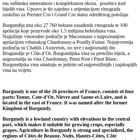
mu suštinsku mineralnost i kompleksnost okusa, posebice kod
bijelih vina. Upravo je tlo zajedno s orijentacijom vinograda
zaslužno za Premier Cru i Grand Cru status određenog položaja.
Burgundija ima oko 27 760 hektara zasađenih vinograda te 100
apelacija koje proizvode oko 1.5 milijuna hektolitara vina.
Najjužnije vinorodno područje je Maconnaise s najpoznatijom
apelacijom vrhunskog Chardonnay-a Pouilly-Fuisse. Najsjevernija
područja su Chablis i Auxerrois, no srce i najpoznatiji dio
Brugundije je Côte-d’Or. Burgundijska vina su pretežito bijela, a
najpoznatija su vina Chardonnay, Pinot Noir i Pinot Blanc.
Burgundijska vina smatraju se jednim od najprestižnijih i najskupljih
vina na svijetu.
Burgundy is one of the 26 provinces of France, consists of four
parts: Yonne, Cote-d’Or, Nievre and Saone-et-Loire, and is
located in the east of France. It was named after the former
Kingdom of Burgundy.
Burgundy is a lowland country with elevations in the central
part, which makes it suitable for growing crops, especially
grapes. Agriculture in Burgundy is strong and specialized, the
regions of Côtes de Beaune, Nuits, Hautes-Côtes, Côte