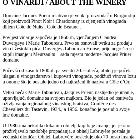
O VINARIJI / ABOUT THE WINERY
Domaine Jacques Prieur relativno je veliki proizvođač u Burgundiji
koji proizvodi Pinot Noir i Chardonnay iz cijenjenih vinograda
diljem Côte de Nuits i Côte de Beaune .
Povijest vinarije započela je 1860-ih, vjenčanjem Claudea
Duvergeya i Marie Taboureau. Prvo su osnovali tvrtku za prodaju
vina i žestokih pića, Duvergey-Taboureau House, prije nego što su
kupili imanje u Meursaultu – sada mjestu moderne Jacques Priuer
domaine.
Počevši od kasnih 1800-ih pa sve do 20. stoljeća, obitelj je počela
ulagati u vinogradarstvo i kupovati vinograde, podižući vinovu lozu
u onome što je postalo jedno od najtraženijih naziva u Côte d’Or.
Veliki nećak Marie Taboureau, Jacques Prieur, naslijedio je imanje,
upravljajući domaine sa svojom majkom. Bio je jedan od osnivača
oživljavanja regionalnog vinarskog bratstva, Conférie des
Chevaliers du Tastevin, 1934., a 1956. konačno je posudio svoje
ime domaine.
U 1980-ima nekoliko lokalnih obitelji kupilo je imanje, jer je ono
proživljavalo razdoblje propadanja, a obitelj Labruyère postala je
većinski dioničar. Obitelj Labruyère posjeduje oko 70 posto imanja,