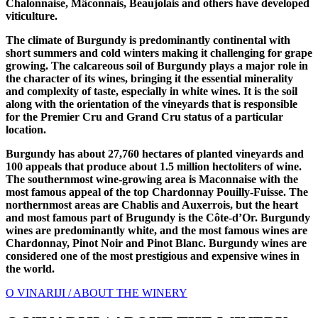
Chalonnaise, Mâconnais, Beaujolais and others have developed
viticulture.
The climate of Burgundy is predominantly continental with
short summers and cold winters making it challenging for grape
growing. The calcareous soil of Burgundy plays a major role in
the character of its wines, bringing it the essential minerality
and complexity of taste, especially in white wines. It is the soil
along with the orientation of the vineyards that is responsible
for the Premier Cru and Grand Cru status of a particular
location.
Burgundy has about 27,760 hectares of planted vineyards and
100 appeals that produce about 1.5 million hectoliters of wine.
The southernmost wine-growing area is Maconnaise with the
most famous appeal of the top Chardonnay Pouilly-Fuisse. The
northernmost areas are Chablis and Auxerrois, but the heart
and most famous part of Brugundy is the Côte-d’Or. Burgundy
wines are predominantly white, and the most famous wines are
Chardonnay, Pinot Noir and Pinot Blanc. Burgundy wines are
considered one of the most prestigious and expensive wines in
the world.
O VINARIJI / ABOUT THE WINERY