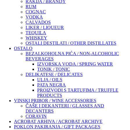
RAKIJA / BRANDY
RUM
COGNAC
VODKA
CALVADOS
LIKER / LIQUEUR
TEQUILA
WHISKEY
OSTALI DESTILATI / OTHER DISTILLATES
OSTALO
BEZALKOHOLNA PIĆA / NON-ALCOHOLIC
BEVERAGES
IZVORSKA VODA / SPRING WATER
TONIK / TONIC
DELIKATESE / DELICATES
ULJA / OILS
PATA NEGRA
PROIZVODI S TARTUFIMA / TRUFFLE
PRODUCTS
VINSKI PRIBOR / WINE ACCESSORIES
ČAŠE I DEKANTERI / GLASSES AND
DECANTERS
CORAVIN
ACROBAT ARHIVA / ACROBAT ARCHIVE
POKLON PAKIRANJA / GIFT PACKAGES