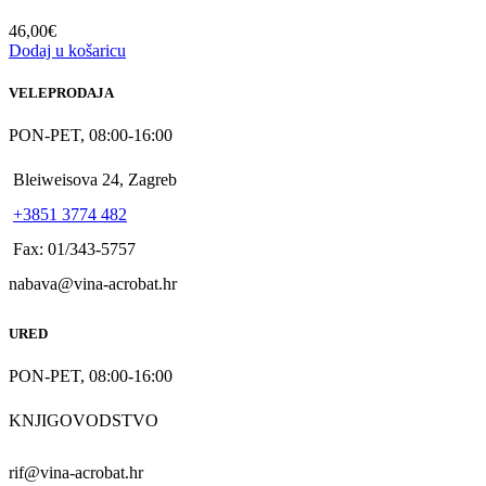
46,00
€
Dodaj u košaricu
VELEPRODAJA
PON-PET, 08:00-16:00
Bleiweisova 24, Zagreb
+3851 3774 482
Fax: 01/343-5757
nabava@vina-acrobat.hr
URED
PON-PET, 08:00-16:00
KNJIGOVODSTVO
rif@vina-acrobat.hr