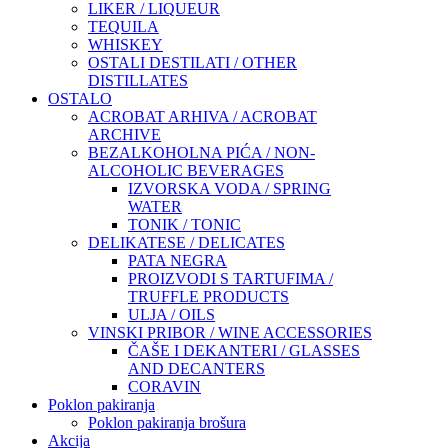
LIKER / LIQUEUR
TEQUILA
WHISKEY
OSTALI DESTILATI / OTHER
DISTILLATES
OSTALO
ACROBAT ARHIVA / ACROBAT
ARCHIVE
BEZALKOHOLNA PIĆA / NON-
ALCOHOLIC BEVERAGES
IZVORSKA VODA / SPRING
WATER
TONIK / TONIC
DELIKATESE / DELICATES
PATA NEGRA
PROIZVODI S TARTUFIMA /
TRUFFLE PRODUCTS
ULJA / OILS
VINSKI PRIBOR / WINE ACCESSORIES
ČAŠE I DEKANTERI / GLASSES
AND DECANTERS
CORAVIN
Poklon pakiranja
Poklon pakiranja brošura
Akcija