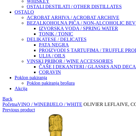
WHISKEY
OSTALI DESTILATI / OTHER DISTILLATES
OSTALO
ACROBAT ARHIVA / ACROBAT ARCHIVE
BEZALKOHOLNA PIĆA / NON-ALCOHOLIC BE
IZVORSKA VODA / SPRING WATER
TONIK / TONIC
DELIKATESE / DELICATES
PATA NEGRA
PROIZVODI S TARTUFIMA / TRUFFLE PR
ULJA / OILS
VINSKI PRIBOR / WINE ACCESSORIES
ČAŠE I DEKANTERI / GLASSES AND DEC
CORAVIN
Poklon pakiranja
Poklon pakiranja brošura
Akcija
Back
Početna
VINO / WINE
BIJELO / WHITE
OLIVIER LEFLAIVE, 
Previous product