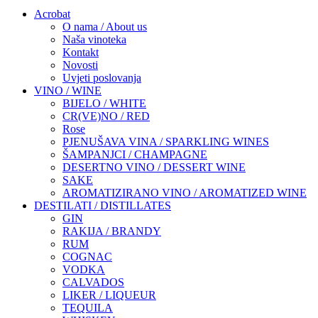
Acrobat
O nama / About us
Naša vinoteka
Kontakt
Novosti
Uvjeti poslovanja
VINO / WINE
BIJELO / WHITE
CR(VE)NO / RED
Rose
PJENUŠAVA VINA / SPARKLING WINES
ŠAMPANJCI / CHAMPAGNE
DESERTNO VINO / DESSERT WINE
SAKE
AROMATIZIRANO VINO / AROMATIZED WINE
DESTILATI / DISTILLATES
GIN
RAKIJA / BRANDY
RUM
COGNAC
VODKA
CALVADOS
LIKER / LIQUEUR
TEQUILA