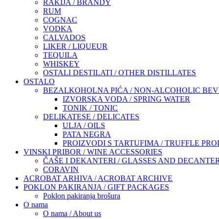
RAKIJA / BRANDY
RUM
COGNAC
VODKA
CALVADOS
LIKER / LIQUEUR
TEQUILA
WHISKEY
OSTALI DESTILATI / OTHER DISTILLATES
OSTALO
BEZALKOHOLNA PIĆA / NON-ALCOHOLIC BE
IZVORSKA VODA / SPRING WATER
TONIK / TONIC
DELIKATESE / DELICATES
ULJA / OILS
PATA NEGRA
PROIZVODI S TARTUFIMA / TRUFFLE PR
VINSKI PRIBOR / WINE ACCESSORIES
ČAŠE I DEKANTERI / GLASSES AND DECANTE
CORAVIN
ACROBAT ARHIVA / ACROBAT ARCHIVE
POKLON PAKIRANJA / GIFT PACKAGES
Poklon pakiranja brošura
O nama
O nama / About us