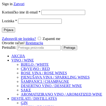
Sign in
Zatvori
Korisničko ime ili email
*
Lozinka
*
Prijava
Zaboravili ste lozinku?
Zapamti me
Otvorite račun!
Registracija
Pretražiti:
Pretraga
AKCIJA
VINO / WINE
BIJELO / WHITE
CR(VE)NO / RED
ROSE VINA / ROSE WINES
PJENUŠAVA VINA / SPARKLING WINES
ŠAMPANJCI / CHAMPAGNE
DESERTNO VINO / DESSERT WINE
SAKE
AROMATIZIRANO VINO / AROMATIZED WINE
DESTILATI / DISTILLATES
GIN