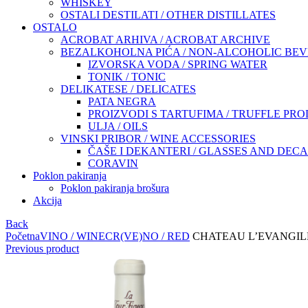
WHISKEY
OSTALI DESTILATI / OTHER DISTILLATES
OSTALO
ACROBAT ARHIVA / ACROBAT ARCHIVE
BEZALKOHOLNA PIĆA / NON-ALCOHOLIC BE
IZVORSKA VODA / SPRING WATER
TONIK / TONIC
DELIKATESE / DELICATES
PATA NEGRA
PROIZVODI S TARTUFIMA / TRUFFLE PR
ULJA / OILS
VINSKI PRIBOR / WINE ACCESSORIES
ČAŠE I DEKANTERI / GLASSES AND DEC
CORAVIN
Poklon pakiranja
Poklon pakiranja brošura
Akcija
Back
Početna
VINO / WINE
CR(VE)NO / RED
CHATEAU L’EVANGILE
Previous product