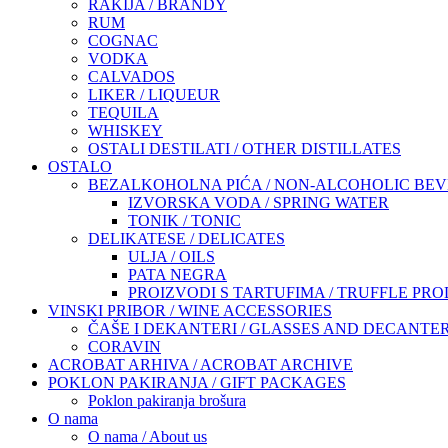
RAKIJA / BRANDY
RUM
COGNAC
VODKA
CALVADOS
LIKER / LIQUEUR
TEQUILA
WHISKEY
OSTALI DESTILATI / OTHER DISTILLATES
OSTALO
BEZALKOHOLNA PIĆA / NON-ALCOHOLIC BE
IZVORSKA VODA / SPRING WATER
TONIK / TONIC
DELIKATESE / DELICATES
ULJA / OILS
PATA NEGRA
PROIZVODI S TARTUFIMA / TRUFFLE PR
VINSKI PRIBOR / WINE ACCESSORIES
ČAŠE I DEKANTERI / GLASSES AND DECANTE
CORAVIN
ACROBAT ARHIVA / ACROBAT ARCHIVE
POKLON PAKIRANJA / GIFT PACKAGES
Poklon pakiranja brošura
O nama
O nama / About us