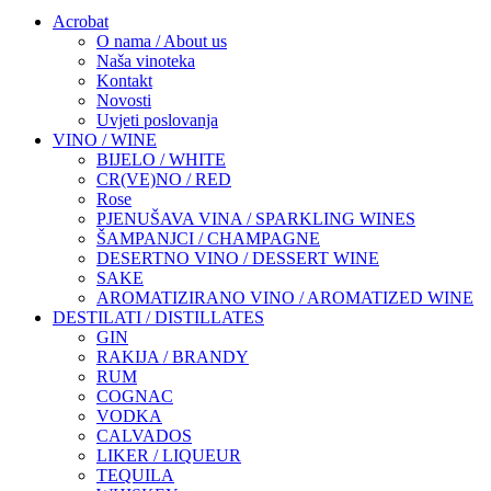
Acrobat
O nama / About us
Naša vinoteka
Kontakt
Novosti
Uvjeti poslovanja
VINO / WINE
BIJELO / WHITE
CR(VE)NO / RED
Rose
PJENUŠAVA VINA / SPARKLING WINES
ŠAMPANJCI / CHAMPAGNE
DESERTNO VINO / DESSERT WINE
SAKE
AROMATIZIRANO VINO / AROMATIZED WINE
DESTILATI / DISTILLATES
GIN
RAKIJA / BRANDY
RUM
COGNAC
VODKA
CALVADOS
LIKER / LIQUEUR
TEQUILA