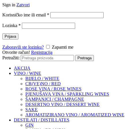
Sign in
Zatvori
Korisničko ime ili email
*
Lozinka
*
Prijava
Zaboravili ste lozinku?
Zapamti me
Otvorite račun!
Registracija
Pretražiti:
Pretraga
AKCIJA
VINO / WINE
BIJELO / WHITE
CR(VE)NO / RED
ROSE VINA / ROSE WINES
PJENUŠAVA VINA / SPARKLING WINES
ŠAMPANJCI / CHAMPAGNE
DESERTNO VINO / DESSERT WINE
SAKE
AROMATIZIRANO VINO / AROMATIZED WINE
DESTILATI / DISTILLATES
GIN