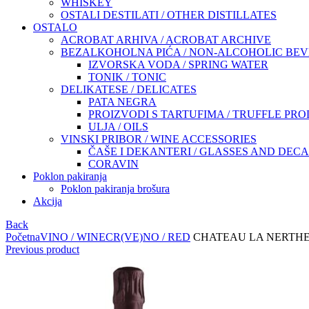
WHISKEY
OSTALI DESTILATI / OTHER DISTILLATES
OSTALO
ACROBAT ARHIVA / ACROBAT ARCHIVE
BEZALKOHOLNA PIĆA / NON-ALCOHOLIC BE
IZVORSKA VODA / SPRING WATER
TONIK / TONIC
DELIKATESE / DELICATES
PATA NEGRA
PROIZVODI S TARTUFIMA / TRUFFLE PR
ULJA / OILS
VINSKI PRIBOR / WINE ACCESSORIES
ČAŠE I DEKANTERI / GLASSES AND DEC
CORAVIN
Poklon pakiranja
Poklon pakiranja brošura
Akcija
Back
Početna
VINO / WINE
CR(VE)NO / RED
CHATEAU LA NERTHE, C
Previous product