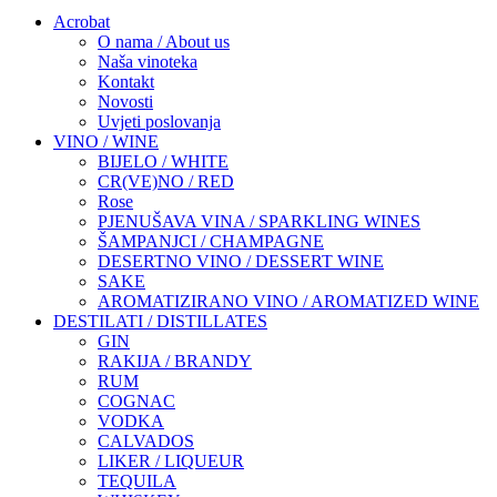
Acrobat
O nama / About us
Naša vinoteka
Kontakt
Novosti
Uvjeti poslovanja
VINO / WINE
BIJELO / WHITE
CR(VE)NO / RED
Rose
PJENUŠAVA VINA / SPARKLING WINES
ŠAMPANJCI / CHAMPAGNE
DESERTNO VINO / DESSERT WINE
SAKE
AROMATIZIRANO VINO / AROMATIZED WINE
DESTILATI / DISTILLATES
GIN
RAKIJA / BRANDY
RUM
COGNAC
VODKA
CALVADOS
LIKER / LIQUEUR
TEQUILA