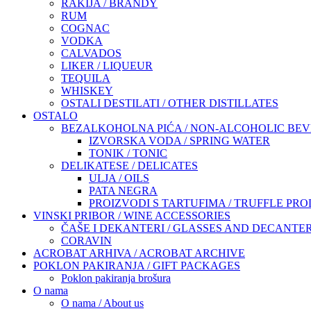
RAKIJA / BRANDY
RUM
COGNAC
VODKA
CALVADOS
LIKER / LIQUEUR
TEQUILA
WHISKEY
OSTALI DESTILATI / OTHER DISTILLATES
OSTALO
BEZALKOHOLNA PIĆA / NON-ALCOHOLIC BE
IZVORSKA VODA / SPRING WATER
TONIK / TONIC
DELIKATESE / DELICATES
ULJA / OILS
PATA NEGRA
PROIZVODI S TARTUFIMA / TRUFFLE PR
VINSKI PRIBOR / WINE ACCESSORIES
ČAŠE I DEKANTERI / GLASSES AND DECANTE
CORAVIN
ACROBAT ARHIVA / ACROBAT ARCHIVE
POKLON PAKIRANJA / GIFT PACKAGES
Poklon pakiranja brošura
O nama
O nama / About us