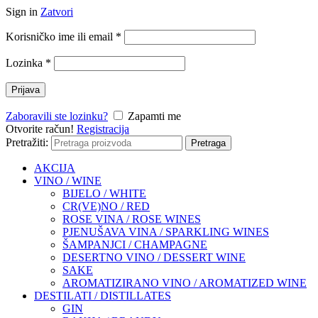
Sign in
Zatvori
Korisničko ime ili email
*
Lozinka
*
Prijava
Zaboravili ste lozinku?
Zapamti me
Otvorite račun!
Registracija
Pretražiti:
Pretraga
AKCIJA
VINO / WINE
BIJELO / WHITE
CR(VE)NO / RED
ROSE VINA / ROSE WINES
PJENUŠAVA VINA / SPARKLING WINES
ŠAMPANJCI / CHAMPAGNE
DESERTNO VINO / DESSERT WINE
SAKE
AROMATIZIRANO VINO / AROMATIZED WINE
DESTILATI / DISTILLATES
GIN