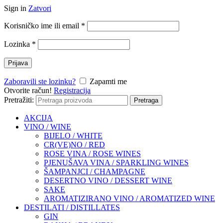
Sign in
Zatvori
Korisničko ime ili email
*
Lozinka
*
Prijava
Zaboravili ste lozinku?
Zapamti me
Otvorite račun!
Registracija
Pretražiti:
Pretraga
AKCIJA
VINO / WINE
BIJELO / WHITE
CR(VE)NO / RED
ROSE VINA / ROSE WINES
PJENUŠAVA VINA / SPARKLING WINES
ŠAMPANJCI / CHAMPAGNE
DESERTNO VINO / DESSERT WINE
SAKE
AROMATIZIRANO VINO / AROMATIZED WINE
DESTILATI / DISTILLATES
GIN