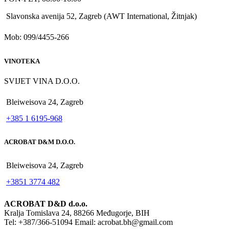
Slavonska avenija 52, Zagreb (AWT International, Žitnjak)
Mob: 099/4455-266
VINOTEKA
SVIJET VINA D.O.O.
Bleiweisova 24, Zagreb
+385 1 6195-968
ACROBAT D&M D.O.O.
Bleiweisova 24, Zagreb
+3851 3774 482
ACROBAT D&D d.o.o.
Kralja Tomislava 24, 88266 Međugorje, BIH
Tel: +387/366-51094 Email: acrobat.bh@gmail.com