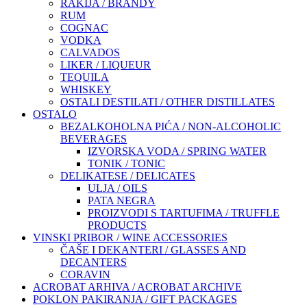
RAKIJA / BRANDY
RUM
COGNAC
VODKA
CALVADOS
LIKER / LIQUEUR
TEQUILA
WHISKEY
OSTALI DESTILATI / OTHER DISTILLATES
OSTALO
BEZALKOHOLNA PIĆA / NON-ALCOHOLIC
BEVERAGES
IZVORSKA VODA / SPRING WATER
TONIK / TONIC
DELIKATESE / DELICATES
ULJA / OILS
PATA NEGRA
PROIZVODI S TARTUFIMA / TRUFFLE
PRODUCTS
VINSKI PRIBOR / WINE ACCESSORIES
ČAŠE I DEKANTERI / GLASSES AND
DECANTERS
CORAVIN
ACROBAT ARHIVA / ACROBAT ARCHIVE
POKLON PAKIRANJA / GIFT PACKAGES