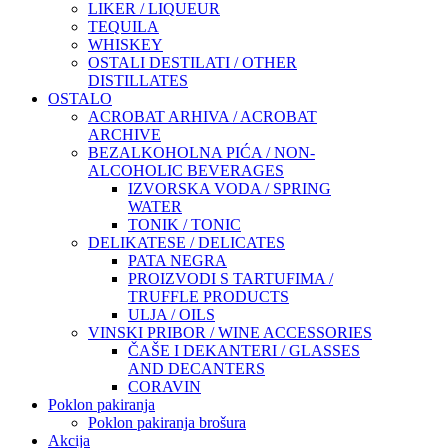
LIKER / LIQUEUR
TEQUILA
WHISKEY
OSTALI DESTILATI / OTHER
DISTILLATES
OSTALO
ACROBAT ARHIVA / ACROBAT
ARCHIVE
BEZALKOHOLNA PIĆA / NON-
ALCOHOLIC BEVERAGES
IZVORSKA VODA / SPRING
WATER
TONIK / TONIC
DELIKATESE / DELICATES
PATA NEGRA
PROIZVODI S TARTUFIMA /
TRUFFLE PRODUCTS
ULJA / OILS
VINSKI PRIBOR / WINE ACCESSORIES
ČAŠE I DEKANTERI / GLASSES
AND DECANTERS
CORAVIN
Poklon pakiranja
Poklon pakiranja brošura
Akcija