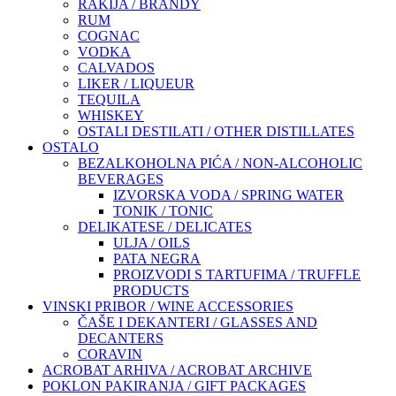
RAKIJA / BRANDY
RUM
COGNAC
VODKA
CALVADOS
LIKER / LIQUEUR
TEQUILA
WHISKEY
OSTALI DESTILATI / OTHER DISTILLATES
OSTALO
BEZALKOHOLNA PIĆA / NON-ALCOHOLIC
BEVERAGES
IZVORSKA VODA / SPRING WATER
TONIK / TONIC
DELIKATESE / DELICATES
ULJA / OILS
PATA NEGRA
PROIZVODI S TARTUFIMA / TRUFFLE
PRODUCTS
VINSKI PRIBOR / WINE ACCESSORIES
ČAŠE I DEKANTERI / GLASSES AND
DECANTERS
CORAVIN
ACROBAT ARHIVA / ACROBAT ARCHIVE
POKLON PAKIRANJA / GIFT PACKAGES