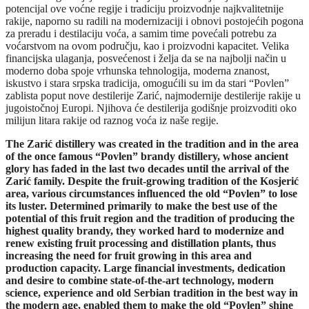
potencijal ove voćne regije i tradiciju proizvodnje najkvalitetnije
rakije, naporno su radili na modernizaciji i obnovi postojećih pogona
za preradu i destilaciju voća, a samim time povećali potrebu za
voćarstvom na ovom području, kao i proizvodni kapacitet. Velika
financijska ulaganja, posvećenost i želja da se na najbolji način u
moderno doba spoje vrhunska tehnologija, moderna znanost,
iskustvo i stara srpska tradicija, omogućili su im da stari “Povlen”
zablista poput nove destilerije Zarić, najmodernije destilerije rakije u
jugoistočnoj Europi. Njihova će destilerija godišnje proizvoditi oko
milijun litara rakije od raznog voća iz naše regije.
The Zarić distillery was created in the tradition and in the area
of ​​the once famous “Povlen” brandy distillery, whose ancient
glory has faded in the last two decades until the arrival of the
Zarić family. Despite the fruit-growing tradition of the Kosjerić
area, various circumstances influenced the old “Povlen” to lose
its luster. Determined primarily to make the best use of the
potential of this fruit region and the tradition of producing the
highest quality brandy, they worked hard to modernize and
renew existing fruit processing and distillation plants, thus
increasing the need for fruit growing in this area and
production capacity. Large financial investments, dedication
and desire to combine state-of-the-art technology, modern
science, experience and old Serbian tradition in the best way in
the modern age, enabled them to make the old “Povlen” shine