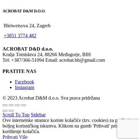
ACROBAT D&M D.O.O.
Bleiweisova 24, Zagreb
+3851 3774 482
ACROBAT D&D d.o.o.
Kralja Tomislava 24, 88266 Međugorje, BIH
Tel: +387/366-51094 Email: acrobat.bh@gmail.com
PRATITE NAS
Facebook
Instagram
© 2023 Acrobat D&M d.o.o. Sva prava pridržana
Scroll To Top
Sidebar
Ove internetske stranice koriste kolačiće (tzv. cookies) za pružanje
boljeg korisničkog iskustva. Klikom na gumb 'Prihvati' pristajete na
korištenje kolačića.
Prihvati
Više