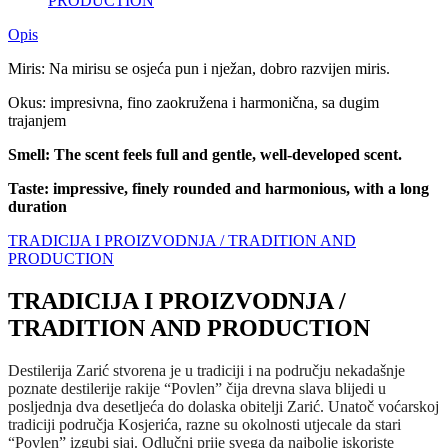
PRODUCTION
Opis
Miris: Na mirisu se osjeća pun i nježan, dobro razvijen miris.
Okus: impresivna, fino zaokružena i harmonična, sa dugim
trajanjem
Smell: The scent feels full and gentle, well-developed scent.
Taste: impressive, finely rounded and harmonious, with a long
duration
TRADICIJA I PROIZVODNJA / TRADITION AND
PRODUCTION
TRADICIJA I PROIZVODNJA /
TRADITION AND PRODUCTION
Destilerija Zarić stvorena je u tradiciji i na području nekadašnje
poznate destilerije rakije “Povlen” čija drevna slava blijedi u
posljednja dva desetljeća do dolaska obitelji Zarić. Unatoč voćarskoj
tradiciji područja Kosjerića, razne su okolnosti utjecale da stari
“Povlen” izgubi sjaj. Odlučni prije svega da najbolje iskoriste