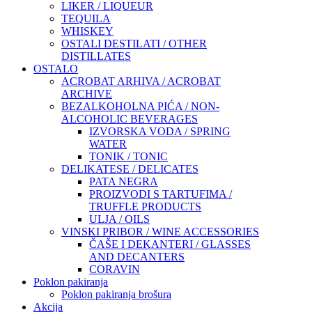
LIKER / LIQUEUR
TEQUILA
WHISKEY
OSTALI DESTILATI / OTHER
DISTILLATES
OSTALO
ACROBAT ARHIVA / ACROBAT
ARCHIVE
BEZALKOHOLNA PIĆA / NON-
ALCOHOLIC BEVERAGES
IZVORSKA VODA / SPRING
WATER
TONIK / TONIC
DELIKATESE / DELICATES
PATA NEGRA
PROIZVODI S TARTUFIMA /
TRUFFLE PRODUCTS
ULJA / OILS
VINSKI PRIBOR / WINE ACCESSORIES
ČAŠE I DEKANTERI / GLASSES
AND DECANTERS
CORAVIN
Poklon pakiranja
Poklon pakiranja brošura
Akcija