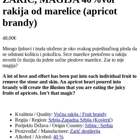
rakija od marelice (apricot
brandy)
48,00
€
Mnogo ljubavi i truda uloženo je oko svakog pojedinačnog ploda da
se odstrani košticu i pokožicu. Srce marelice pretočeno u rakiju
stvoriti će iluziju da jedete sočne plodove marelice. Zar to nije
magija?
A lot of love and effort has been put into each individual fruit to
remove the stone and skin. An apricot heart poured into
brandy will create the illusion that you are eating the juicy
fruits of apricots. Isn’t that magic?
Kvaliteta / Quality
:
Voćna rakija / Fruit brandy
Regija / Region
:
Srbija-Zapadna Srbija (Kosjerić)
Porijeklo Država / Origin Country
:
Srbija / Serbia
Proizvođač / Manufacturer
:
Zarić destilerija
Alkohol / Alcohol
:
40 %