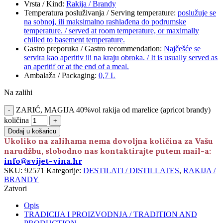
Vrsta / Kind
:
Rakija / Brandy
Temperatura posluživanja / Serving temperature
:
poslužuje se
na sobnoj, ili maksimalno rashlađena do podrumske
temperature. / served at room temperature, or maximally
chilled to basement temperature.
Gastro preporuka / Gastro recommendation
:
Najčešće se
servira kao aperitiv ili na kraju obroka. / It is usually served as
an aperitif or at the end of a meal.
Ambalaža / Packaging
:
0,7 L
Na zalihi
ZARIĆ, MAGIJA 40%vol rakija od marelice (apricot brandy)
količina
Dodaj u košaricu
Ukoliko na zalihama nema dovoljna količina za Vašu
narudžbu, slobodno nas kontaktirajte putem mail-a:
info@svijet-vina.hr
SKU:
92571
Kategorije:
DESTILATI / DISTILLATES
,
RAKIJA /
BRANDY
Zatvori
Opis
TRADICIJA I PROIZVODNJA / TRADITION AND