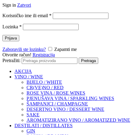
Sign in
Zatvori
Korisničko ime ili email
*
Lozinka
*
Prijava
Zaboravili ste lozinku?
Zapamti me
Otvorite račun!
Registracija
Pretražiti:
Pretraga
AKCIJA
VINO / WINE
BIJELO / WHITE
CR(VE)NO / RED
ROSE VINA / ROSE WINES
PJENUŠAVA VINA / SPARKLING WINES
ŠAMPANJCI / CHAMPAGNE
DESERTNO VINO / DESSERT WINE
SAKE
AROMATIZIRANO VINO / AROMATIZED WINE
DESTILATI / DISTILLATES
GIN