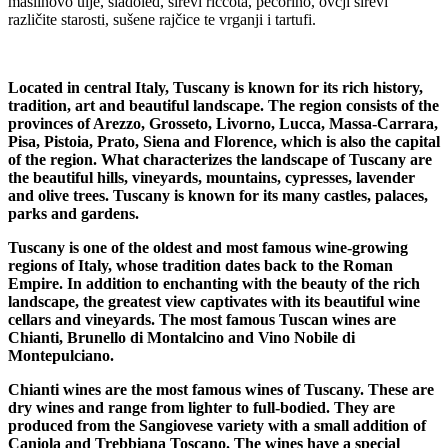
maslinovo ulje, sladoled, sirevi riccota, pecorino, ovčji sirevi
različite starosti, sušene rajčice te vrganji i tartufi.
Located in central Italy, Tuscany is known for its rich history,
tradition, art and beautiful landscape. The region consists of the
provinces of Arezzo, Grosseto, Livorno, Lucca, Massa-Carrara,
Pisa, Pistoia, Prato, Siena and Florence, which is also the capital
of the region. What characterizes the landscape of Tuscany are
the beautiful hills, vineyards, mountains, cypresses, lavender
and olive trees. Tuscany is known for its many castles, palaces,
parks and gardens.
Tuscany is one of the oldest and most famous wine-growing
regions of Italy, whose tradition dates back to the Roman
Empire. In addition to enchanting with the beauty of the rich
landscape, the greatest view captivates with its beautiful wine
cellars and vineyards. The most famous Tuscan wines are
Chianti, Brunello di Montalcino and Vino Nobile di
Montepulciano.
Chianti wines are the most famous wines of Tuscany. These are
dry wines and range from lighter to full-bodied. They are
produced from the Sangiovese variety with a small addition of
Caniola and Trebbiana Toscano. The wines have a special