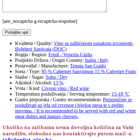
[anr_nocaptcha g-recaptcha-response]
Kvaliteta / Quality
:
Vino sa zaštićenom oznakom izvornosti-
Bolgheri Sassicaia (DOC)
Regija / Region
:
Friuli - Venezia Giulia
Porijeklo Država / Origin Country
:
Italija / Italy
Proizvođač / Manufacturer
:
Tenuta San Guido
Sorta / Type
:
85 % Cabernet Sauvignon 15 % Cabernet Franc
Slador / Sugar
:
Suho / Dry
Alkohol / Alcohol
:
13 %
Vrsta / Kind
:
Crveno vino / Red wine
Temperatura posluživanja / Serving temperature
:
15-18 °C
Gastro preporuka / Gastro recommendation
:
Preporučuje se
posluživati uz jela od crvenog i bijelog mesa te s zrelim
sirevima. / It is recommended to be served with red and white
meat dishes and mature cheeses.
Ukoliko na zalihama nema dovoljna količina za Vašu
narudžbu, slobodno nas kontaktirajte putem mail-a:
info@svijet-vina.hr