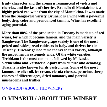
fruity character and the aroma is reminiscent of violets and
cherries, and the taste of cherries. Brunello di Montalcino is a
highly prized red wine from the city of Montalcino. It was made
from the Sangiovese variety. Brunello is a wine with a powerful
body, deep color and pronounced tannins. Wine has excellent
aging potential.
More than 80% of the production in Tuscany is made up of red
wines, for which it became famous, and the main variety is
Sangiovese. The Sangiovese grape variety is one of the most
prized and widespread cultivars in Italy, and thrives best in
Tuscany. Tuscany gained fame thanks to this variety, although
the assortment is extremely wide. Of the white varieties,
Trebbiano is the most common, followed by Malvasia,
Vermentino and Vernaccia. Apart from culture and oenology,
Tuscany is also known for its gastronomy. Some of the most
famous are olive oil, ice cream, riccota cheeses, pecorino, sheep
cheeses of different ages, dried tomatoes, and porcini
mushrooms and truffles.
O VINARIJI / ABOUT THE WINERY
O VINARIJI / ABOUT THE WINERY