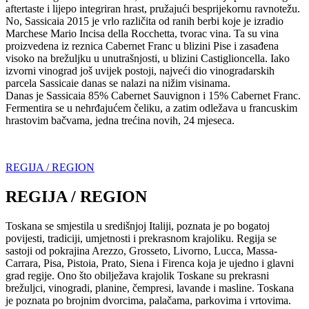
aftertaste i lijepo integriran hrast, pružajući besprijekornu ravnotežu.
No, Sassicaia 2015 je vrlo različita od ranih berbi koje je izradio
Marchese Mario Incisa della Rocchetta, tvorac vina. Ta su vina
proizvedena iz reznica Cabernet Franc u blizini Pise i zasađena
visoko na brežuljku u unutrašnjosti, u blizini Castiglioncella. Iako
izvorni vinograd još uvijek postoji, najveći dio vinogradarskih
parcela Sassicaie danas se nalazi na nižim visinama.
Danas je Sassicaia 85% Cabernet Sauvignon i 15% Cabernet Franc.
Fermentira se u nehrđajućem čeliku, a zatim odležava u francuskim
hrastovim bačvama, jedna trećina novih, 24 mjeseca.
REGIJA / REGION
REGIJA / REGION
Toskana se smjestila u središnjoj Italiji, poznata je po bogatoj
povijesti, tradiciji, umjetnosti i prekrasnom krajoliku. Regija se
sastoji od pokrajina Arezzo, Grosseto, Livorno, Lucca, Massa-
Carrara, Pisa, Pistoia, Prato, Siena i Firenca koja je ujedno i glavni
grad regije. Ono što obilježava krajolik Toskane su prekrasni
brežuljci, vinogradi, planine, čempresi, lavande i masline. Toskana
je poznata po brojnim dvorcima, palačama, parkovima i vrtovima.