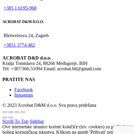
+385 1 6195-968
ACROBAT D&M D.O.O.
Bleiweisova 24, Zagreb
+3851 3774 482
ACROBAT D&D d.o.o.
Kralja Tomislava 24, 88266 Međugorje, BIH
Tel: +387/366-51094 Email: acrobat.bh@gmail.com
PRATITE NAS
Facebook
Instagram
© 2023 Acrobat D&M d.o.o. Sva prava pridržana
Scroll To Top
Sidebar
Ove internetske stranice koriste kolačiće (tzv. cookies) za pružanje
boljeg korisničkog iskustva. Klikom na gumb 'Prihvati' pristajete na