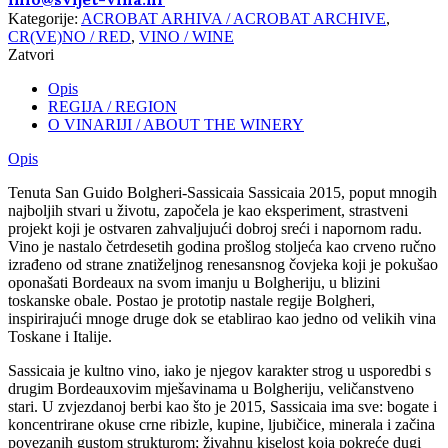
Kategorije:
ACROBAT ARHIVA / ACROBAT ARCHIVE
,
CR(VE)NO / RED
,
VINO / WINE
Zatvori
Opis
REGIJA / REGION
O VINARIJI / ABOUT THE WINERY
Opis
Tenuta San Guido Bolgheri-Sassicaia Sassicaia 2015, poput mnogih
najboljih stvari u životu, započela je kao eksperiment, strastveni
projekt koji je ostvaren zahvaljujući dobroj sreći i napornom radu.
Vino je nastalo četrdesetih godina prošlog stoljeća kao crveno ručno
izrađeno od strane znatiželjnog renesansnog čovjeka koji je pokušao
oponašati Bordeaux na svom imanju u Bolgheriju, u blizini
toskanske obale. Postao je prototip nastale regije Bolgheri,
inspirirajući mnoge druge dok se etablirao kao jedno od velikih vina
Toskane i Italije.
Sassicaia je kultno vino, iako je njegov karakter strog u usporedbi s
drugim Bordeauxovim mješavinama u Bolgheriju, veličanstveno
stari. U zvjezdanoj berbi kao što je 2015, Sassicaia ima sve: bogate i
koncentrirane okuse crne ribizle, kupine, ljubičice, minerala i začina
povezanih gustom strukturom; živahnu kiselost koja pokreće dugi