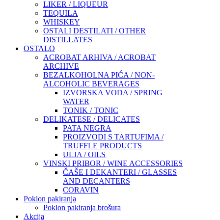
LIKER / LIQUEUR
TEQUILA
WHISKEY
OSTALI DESTILATI / OTHER
DISTILLATES
OSTALO
ACROBAT ARHIVA / ACROBAT
ARCHIVE
BEZALKOHOLNA PIĆA / NON-
ALCOHOLIC BEVERAGES
IZVORSKA VODA / SPRING
WATER
TONIK / TONIC
DELIKATESE / DELICATES
PATA NEGRA
PROIZVODI S TARTUFIMA /
TRUFFLE PRODUCTS
ULJA / OILS
VINSKI PRIBOR / WINE ACCESSORIES
ČAŠE I DEKANTERI / GLASSES
AND DECANTERS
CORAVIN
Poklon pakiranja
Poklon pakiranja brošura
Akcija