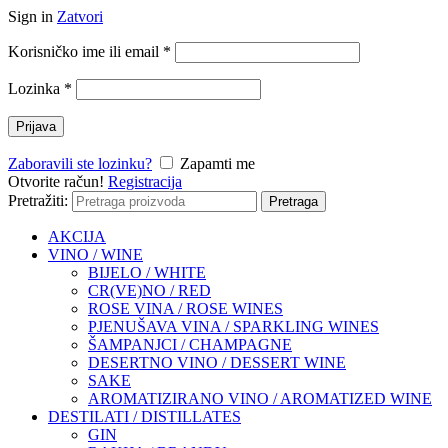
Sign in
Zatvori
Korisničko ime ili email
*
Lozinka
*
Prijava
Zaboravili ste lozinku?
Zapamti me
Otvorite račun!
Registracija
Pretražiti:
Pretraga
AKCIJA
VINO / WINE
BIJELO / WHITE
CR(VE)NO / RED
ROSE VINA / ROSE WINES
PJENUŠAVA VINA / SPARKLING WINES
ŠAMPANJCI / CHAMPAGNE
DESERTNO VINO / DESSERT WINE
SAKE
AROMATIZIRANO VINO / AROMATIZED WINE
DESTILATI / DISTILLATES
GIN