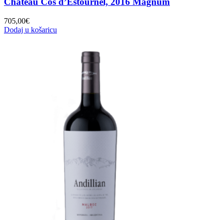
Château Cos d’Estournel, 2016 Magnum
705,00
€
Dodaj u košaricu