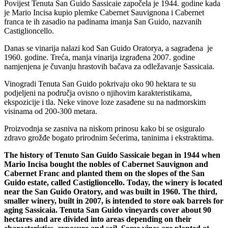
Povijest Tenuta San Guido Sassicaie započela je 1944. godine kada
je Mario Incisa kupio plemke Cabernet Sauvignona i Cabernet
franca te ih zasadio na padinama imanja San Guido, nazvanih
Castiglioncello.
Danas se vinarija nalazi kod San Guido Oratorya, a sagrađena je
1960. godine. Treća, manja vinarija izgrađena 2007. godine
namjenjena je čuvanju hrastovih bačava za odležavanje Sassicaia.
Vinogradi Tenuta San Guido pokrivaju oko 90 hektara te su
podjeljeni na područja ovisno o njihovim karakteristikama,
ekspozicije i tla. Neke vinove loze zasađene su na nadmorskim
visinama od 200-300 metara.
Proizvodnja se zasniva na niskom prinosu kako bi se osiguralo
zdravo grožđe bogato prirodnim šećerima, taninima i ekstraktima.
The history of Tenuto San Guido Sassicaie began in 1944 when
Mario Incisa bought the nobles of Cabernet Sauvignon and
Cabernet Franc and planted them on the slopes of the San
Guido estate, called Castiglioncello. Today, the winery is located
near the San Guido Oratory, and was built in 1960. The third,
smaller winery, built in 2007, is intended to store oak barrels for
aging Sassicaia. Tenuta San Guido vineyards cover about 90
hectares and are divided into areas depending on their