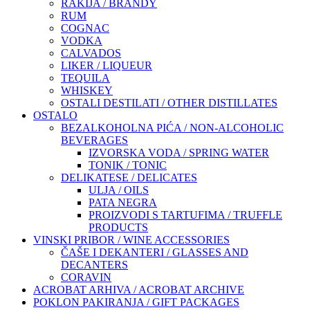
RAKIJA / BRANDY
RUM
COGNAC
VODKA
CALVADOS
LIKER / LIQUEUR
TEQUILA
WHISKEY
OSTALI DESTILATI / OTHER DISTILLATES
OSTALO
BEZALKOHOLNA PIĆA / NON-ALCOHOLIC
BEVERAGES
IZVORSKA VODA / SPRING WATER
TONIK / TONIC
DELIKATESE / DELICATES
ULJA / OILS
PATA NEGRA
PROIZVODI S TARTUFIMA / TRUFFLE
PRODUCTS
VINSKI PRIBOR / WINE ACCESSORIES
ČAŠE I DEKANTERI / GLASSES AND
DECANTERS
CORAVIN
ACROBAT ARHIVA / ACROBAT ARCHIVE
POKLON PAKIRANJA / GIFT PACKAGES