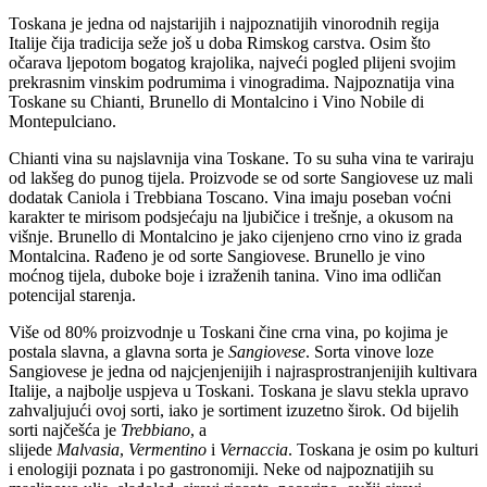
Toskana je jedna od najstarijih i najpoznatijih vinorodnih regija
Italije čija tradicija seže još u doba Rimskog carstva. Osim što
očarava ljepotom bogatog krajolika, najveći pogled plijeni svojim
prekrasnim vinskim podrumima i vinogradima. Najpoznatija vina
Toskane su Chianti, Brunello di Montalcino i Vino Nobile di
Montepulciano.
Chianti vina su najslavnija vina Toskane. To su suha vina te variraju
od lakšeg do punog tijela. Proizvode se od sorte Sangiovese uz mali
dodatak Caniola i Trebbiana Toscano. Vina imaju poseban voćni
karakter te mirisom podsjećaju na ljubičice i trešnje, a okusom na
višnje. Brunello di Montalcino je jako cijenjeno crno vino iz grada
Montalcina. Rađeno je od sorte Sangiovese. Brunello je vino
moćnog tijela, duboke boje i izraženih tanina. Vino ima odličan
potencijal starenja.
Više od 80% proizvodnje u Toskani čine crna vina, po kojima je
postala slavna, a glavna sorta je
Sangiovese
. Sorta vinove loze
Sangiovese je jedna od najcjenjenijih i najrasprostranjenijih kultivara
Italije, a najbolje uspjeva u Toskani. Toskana je slavu stekla upravo
zahvaljujući ovoj sorti, iako je sortiment izuzetno širok. Od bijelih
sorti najčešća je
Trebbiano
, a
slijede
Malvasia
,
Vermentino
i
Vernaccia
. Toskana je osim po kulturi
i enologiji poznata i po gastronomiji. Neke od najpoznatijih su