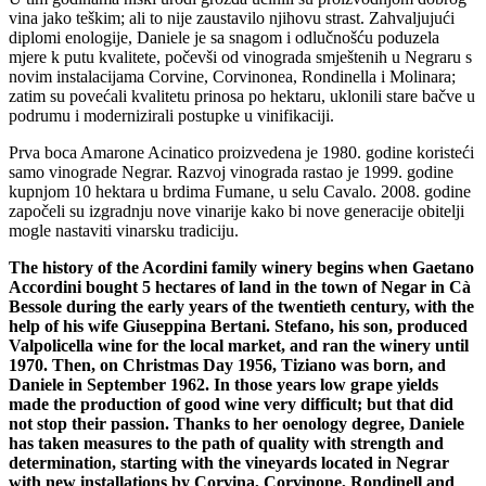
vina jako teškim; ali to nije zaustavilo njihovu strast. Zahvaljujući
diplomi enologije, Daniele je sa snagom i odlučnošću poduzela
mjere k putu kvalitete, počevši od vinograda smještenih u Negraru s
novim instalacijama Corvine, Corvinonea, Rondinella i Molinara;
zatim su povećali kvalitetu prinosa po hektaru, uklonili stare bačve u
podrumu i modernizirali postupke u vinifikaciji.
Prva boca Amarone Acinatico proizvedena je 1980. godine koristeći
samo vinograde Negrar. Razvoj vinograda rastao je 1999. godine
kupnjom 10 hektara u brdima Fumane, u selu Cavalo. 2008. godine
započeli su izgradnju nove vinarije kako bi nove generacije obitelji
mogle nastaviti vinarsku tradiciju.
The history of the Acordini family winery begins when Gaetano
Accordini bought 5 hectares of land in the town of Negar in Cà
Bessole during the early years of the twentieth century, with the
help of his wife Giuseppina Bertani. Stefano, his son, produced
Valpolicella wine for the local market, and ran the winery until
1970. Then, on Christmas Day 1956, Tiziano was born, and
Daniele in September 1962. In those years low grape yields
made the production of good wine very difficult; but that did
not stop their passion. Thanks to her oenology degree, Daniele
has taken measures to the path of quality with strength and
determination, starting with the vineyards located in Negrar
with new installations by Corvina, Corvinone, Rondinell and