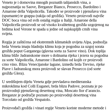
Veneto je i domovina mnogih poznatih talijanskih vina, a
najpoznatija su Saove, Breganze Bianco, Prosecco, Bardolino i
Amarone della Valpolicella. Također se proizvode i pjenušava vina
(spumante) te grappa (rakija od grožđa). Veneto proizvodi najviše
DOC boca vina od svih ostalig regija u Italiji. Amarone della
Valpolicella proizvodi se od visoko kvalitetnog grožđa uzgojenog na
brdima kod Verone te spada u jedne od najskupljih crnih vina
svijeta.
Regija je zaštićena od ekstremnih klimatskih uvijeta Alpa, podnožja
brda Veneta imaju hladniju klimu koja je pogodna za uzgoj sorata
grožđa poput Garganega (glavna sorta za Saove vino). Dok toplija
klima bliže Jadranskome more s dolinama rijeka i jezera su pogodna
za sorte Valpolicella, Amarone i Bardolino od kojih ce proizvodi
crno vino. Blizu Venecijanske lagune, između brda Treviso, rijeke
Piave i Jadranskog mora proizvodi se slavan Prosecco (od sorte
grožđa Glera).
U središnjem dijelu Veneta gdje prevladava mediteranska
mikroklima kod Colli Euganei, brda blizu Padove, poznata je po
proizvodnji pjenušavog desertnog vina, Moscato fior d’arancio.
Breganze je područje poznato po proizvodnji desertnog vina
Torcolato od grožđa Vespaiolo.
Proizvođači grožđa i vinari regije Veneto koriste moderne metode i