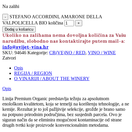
Na zalihi
STEFANO ACCORDINI, AMARONE DELLA
VALPOLICELLA BIO količina
Dodaj u košaricu
Ukoliko na zalihama nema dovoljna količina za Vašu
narudžbu, slobodno nas kontaktirajte putem mail-a:
info@svijet-vina.hr
SKU:
94646
Kategorije:
CR(VE)NO / RED
,
VINO / WINE
Zatvori
Opis
REGIJA / REGION
O VINARIJI / ABOUT THE WINERY
Opis
Linija Premium Organic predstavlja težnju za apsolutnom
enološkom kvalitetom, koja se temelji na korištenju tehnologije, a ne
kemije. Rezultat je to još pažljivije selekcije, grožđe je brano samo
na potpuno prirodnim područjima, bez susjednih parcela. Ovo je
siguran način da se eliminira mogućnost kontaminacije od strane
drugih tvrtki koje proizvode konvencionalnim metodama.