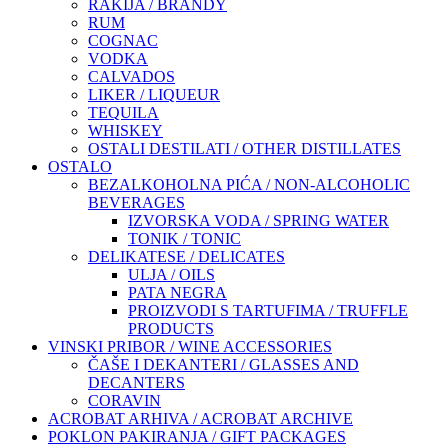
RAKIJA / BRANDY
RUM
COGNAC
VODKA
CALVADOS
LIKER / LIQUEUR
TEQUILA
WHISKEY
OSTALI DESTILATI / OTHER DISTILLATES
OSTALO
BEZALKOHOLNA PIĆA / NON-ALCOHOLIC
BEVERAGES
IZVORSKA VODA / SPRING WATER
TONIK / TONIC
DELIKATESE / DELICATES
ULJA / OILS
PATA NEGRA
PROIZVODI S TARTUFIMA / TRUFFLE
PRODUCTS
VINSKI PRIBOR / WINE ACCESSORIES
ČAŠE I DEKANTERI / GLASSES AND
DECANTERS
CORAVIN
ACROBAT ARHIVA / ACROBAT ARCHIVE
POKLON PAKIRANJA / GIFT PACKAGES