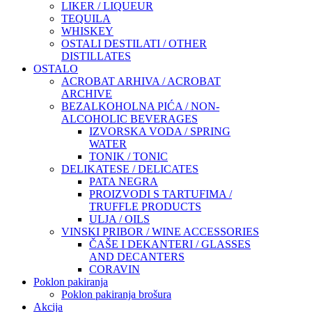
LIKER / LIQUEUR
TEQUILA
WHISKEY
OSTALI DESTILATI / OTHER
DISTILLATES
OSTALO
ACROBAT ARHIVA / ACROBAT
ARCHIVE
BEZALKOHOLNA PIĆA / NON-
ALCOHOLIC BEVERAGES
IZVORSKA VODA / SPRING
WATER
TONIK / TONIC
DELIKATESE / DELICATES
PATA NEGRA
PROIZVODI S TARTUFIMA /
TRUFFLE PRODUCTS
ULJA / OILS
VINSKI PRIBOR / WINE ACCESSORIES
ČAŠE I DEKANTERI / GLASSES
AND DECANTERS
CORAVIN
Poklon pakiranja
Poklon pakiranja brošura
Akcija