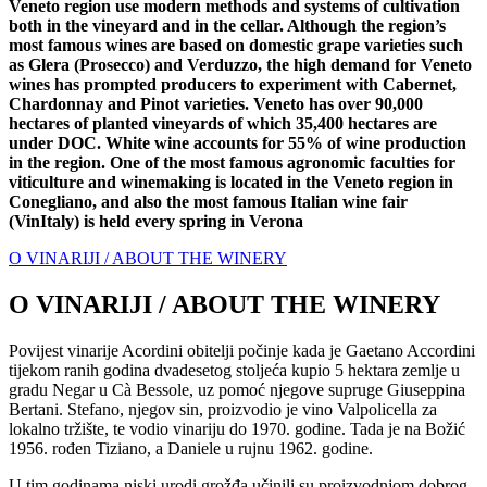
Veneto region use modern methods and systems of cultivation
both in the vineyard and in the cellar. Although the region’s
most famous wines are based on domestic grape varieties such
as Glera (Prosecco) and Verduzzo, the high demand for Veneto
wines has prompted producers to experiment with Cabernet,
Chardonnay and Pinot varieties. Veneto has over 90,000
hectares of planted vineyards of which 35,400 hectares are
under DOC. White wine accounts for 55% of wine production
in the region. One of the most famous agronomic faculties for
viticulture and winemaking is located in the Veneto region in
Conegliano, and also the most famous Italian wine fair
(VinItaly) is held every spring in Verona
O VINARIJI / ABOUT THE WINERY
O VINARIJI / ABOUT THE WINERY
Povijest vinarije Acordini obitelji počinje kada je Gaetano Accordini
tijekom ranih godina dvadesetog stoljeća kupio 5 hektara zemlje u
gradu Negar u Cà Bessole, uz pomoć njegove supruge Giuseppina
Bertani. Stefano, njegov sin, proizvodio je vino Valpolicella za
lokalno tržište, te vodio vinariju do 1970. godine. Tada je na Božić
1956. rođen Tiziano, a Daniele u rujnu 1962. godine.
U tim godinama niski urodi grožđa učinili su proizvodnjom dobrog