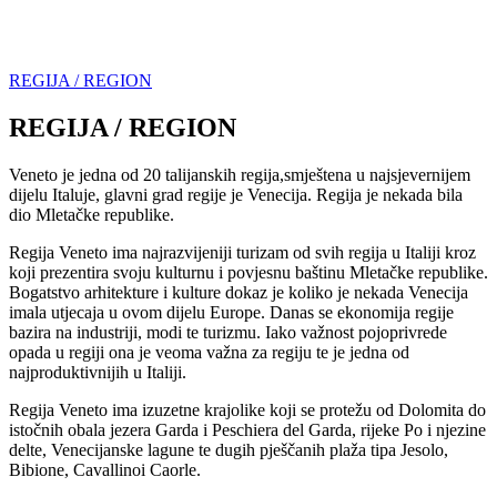
REGIJA / REGION
REGIJA / REGION
Veneto je jedna od 20 talijanskih regija,smještena u najsjevernijem
dijelu Italuje, glavni grad regije je Venecija. Regija je nekada bila
dio Mletačke republike.
Regija Veneto ima najrazvijeniji turizam od svih regija u Italiji kroz
koji prezentira svoju kulturnu i povjesnu baštinu Mletačke republike.
Bogatstvo arhitekture i kulture dokaz je koliko je nekada Venecija
imala utjecaja u ovom dijelu Europe. Danas se ekonomija regije
bazira na industriji, modi te turizmu. Iako važnost pojoprivrede
opada u regiji ona je veoma važna za regiju te je jedna od
najproduktivnijih u Italiji.
Regija Veneto ima izuzetne krajolike koji se protežu od Dolomita do
istočnih obala jezera Garda i Peschiera del Garda, rijeke Po i njezine
delte, Venecijanske lagune te dugih pješčanih plaža tipa Jesolo,
Bibione, Cavallinoi Caorle.