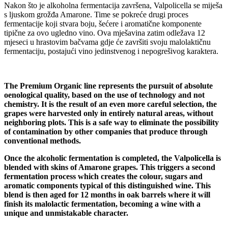
Nakon što je alkoholna fermentacija završena, Valpolicella se miješa
s ljuskom grožđa Amarone. Time se pokreće drugi proces
fermentacije koji stvara boju, šećere i aromatične komponente
tipične za ovo ugledno vino. Ova mješavina zatim odležava 12
mjeseci u hrastovim bačvama gdje će završiti svoju malolaktičnu
fermentaciju, postajući vino jedinstvenog i nepogrešivog karaktera.
The Premium Organic line represents the pursuit of absolute
oenological quality, based on the use of technology and not
chemistry. It is the result of an even more careful selection, the
grapes were harvested only in entirely natural areas, without
neighboring plots. This is a safe way to eliminate the possibility
of contamination by other companies that produce through
conventional methods.
Once the alcoholic fermentation is completed, the Valpolicella is
blended with skins of Amarone grapes. This triggers a second
fermentation process which creates the colour, sugars and
aromatic components typical of this distinguished wine. This
blend is then aged for 12 months in oak barrels where it will
finish its malolactic fermentation, becoming a wine with a
unique and unmistakable character.