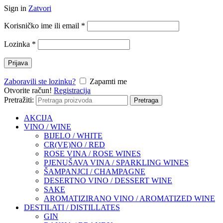
Sign in
Zatvori
Korisničko ime ili email
*
Lozinka
*
Prijava
Zaboravili ste lozinku?
Zapamti me
Otvorite račun!
Registracija
Pretražiti:
Pretraga
AKCIJA
VINO / WINE
BIJELO / WHITE
CR(VE)NO / RED
ROSE VINA / ROSE WINES
PJENUŠAVA VINA / SPARKLING WINES
ŠAMPANJCI / CHAMPAGNE
DESERTNO VINO / DESSERT WINE
SAKE
AROMATIZIRANO VINO / AROMATIZED WINE
DESTILATI / DISTILLATES
GIN