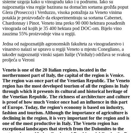
sisteme uzgoja kako u vinogradu tako i u podrumu. Iako su
najpoznatija vina regije bazirana na domaćim sortama grožđa poput
Glera (Prosecco) i Verduzzo, visoka potražnja za Veneto vinima
potakla je proizvođače da eksperimentiraju sa sortama Cabernet,
Chardonnay i Pinot. Veneto ima preko 90 000 hektrara posađenih
vinograda od kojih je 35 400 hektara pod DOC-om. Bijelo vino
zauzima 55% proizvodnje vina u regiji.
Jedna od najpoznatijih agronomskih fakulteta za vinogradarstvo i
vinarstvo nalazi se upravo u regiji Veneto u mjestu Conegliano, a
također najpoznatiji vinski sajam Italije (VinItaly) održava se svakog
proljeća u Veroni
Veneto is one of the 20 Italian regions, located in the
northernmost part of Italy, the capital of the region is Venice.
The region was once part of the Venetian Republic. The Veneto
region has the most developed tourism of all the regions in Italy
through which it presents its cultural and historical heritage of
the Venetian Republic. The richness of architecture and culture
is proof of how much Venice once had an influence in this part
of Europe. Today, the region’s economy is based on industry,
fashion and tourism. Although the importance of agriculture is
declining in the region, it is very important for the region and is
one of the most productive in Italy. The Veneto region has
exceptional landscapes that stretch from the Dolomites to the