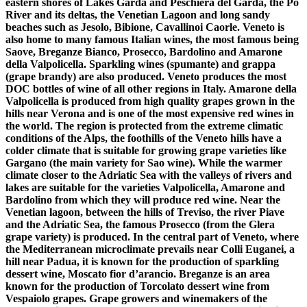
eastern shores of Lakes Garda and Peschiera del Garda, the Po
River and its deltas, the Venetian Lagoon and long sandy
beaches such as Jesolo, Bibione, Cavallinoi Caorle. Veneto is
also home to many famous Italian wines, the most famous being
Saove, Breganze Bianco, Prosecco, Bardolino and Amarone
della Valpolicella. Sparkling wines (spumante) and grappa
(grape brandy) are also produced. Veneto produces the most
DOC bottles of wine of all other regions in Italy. Amarone della
Valpolicella is produced from high quality grapes grown in the
hills near Verona and is one of the most expensive red wines in
the world. The region is protected from the extreme climatic
conditions of the Alps, the foothills of the Veneto hills have a
colder climate that is suitable for growing grape varieties like
Gargano (the main variety for Sao wine). While the warmer
climate closer to the Adriatic Sea with the valleys of rivers and
lakes are suitable for the varieties Valpolicella, Amarone and
Bardolino from which they will produce red wine. Near the
Venetian lagoon, between the hills of Treviso, the river Piave
and the Adriatic Sea, the famous Prosecco (from the Glera
grape variety) is produced. In the central part of Veneto, where
the Mediterranean microclimate prevails near Colli Euganei, a
hill near Padua, it is known for the production of sparkling
dessert wine, Moscato fior d’arancio. Breganze is an area
known for the production of Torcolato dessert wine from
Vespaiolo grapes. Grape growers and winemakers of the