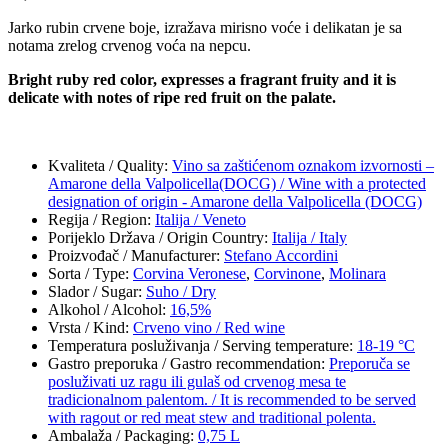
Jarko rubin crvene boje, izražava mirisno voće i delikatan je sa
notama zrelog crvenog voća na nepcu.
Bright ruby ​​red color, expresses a fragrant fruity and it is
delicate with notes of ripe red fruit on the palate.
Kvaliteta / Quality
:
Vino sa zaštićenom oznakom izvornosti –
Amarone della Valpolicella(DOCG) / Wine with a protected
designation of origin - Amarone della Valpolicella (DOCG)
Regija / Region
:
Italija / Veneto
Porijeklo Država / Origin Country
:
Italija / Italy
Proizvođač / Manufacturer
:
Stefano Accordini
Sorta / Type
:
Corvina Veronese
,
Corvinone
,
Molinara
Slador / Sugar
:
Suho / Dry
Alkohol / Alcohol
:
16,5%
Vrsta / Kind
:
Crveno vino / Red wine
Temperatura posluživanja / Serving temperature
:
18-19 °C
Gastro preporuka / Gastro recommendation
:
Preporuča se
posluživati uz ragu ili gulaš od crvenog mesa te
tradicionalnom palentom. / It is recommended to be served
with ragout or red meat stew and traditional polenta.
Ambalaža / Packaging
:
0,75 L