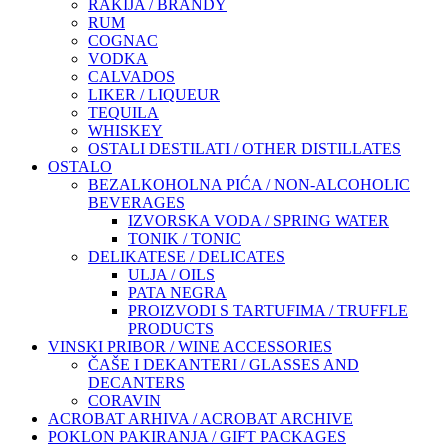
RAKIJA / BRANDY
RUM
COGNAC
VODKA
CALVADOS
LIKER / LIQUEUR
TEQUILA
WHISKEY
OSTALI DESTILATI / OTHER DISTILLATES
OSTALO
BEZALKOHOLNA PIĆA / NON-ALCOHOLIC
BEVERAGES
IZVORSKA VODA / SPRING WATER
TONIK / TONIC
DELIKATESE / DELICATES
ULJA / OILS
PATA NEGRA
PROIZVODI S TARTUFIMA / TRUFFLE
PRODUCTS
VINSKI PRIBOR / WINE ACCESSORIES
ČAŠE I DEKANTERI / GLASSES AND
DECANTERS
CORAVIN
ACROBAT ARHIVA / ACROBAT ARCHIVE
POKLON PAKIRANJA / GIFT PACKAGES