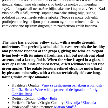
grožđa, dajući vinu elegantno živo tijelo uz njegovu mineralnu
svježinu, bogate, ali ne snažne biljne akcente i trajan završetak. Kad
vino odleži u čaši, razvija suptilne naznake suhog bilja, suhog
poljskog cvijeća i zrele zelene jabuke. Nepce se može pohvaliti
profinjenom elegancijom podcrtanom ugodnom mineralnošću, s
karakteristično nježnim dugotrajnim završetkom zrelih badema.
The wine has a golden-yellow color with a gentle greenish
undertone.
The perfectly scheduled harvest records the healthy
and phenolic ripeness of the grapes, giving the wine an elegant
living body with its mineral freshness, rich but not strong plant
accents and a lasting finish. When the wine is aged in a glass, it
develops subtle hints of dried herbs, dried wildflowers and ripe
green apples. The palate boasts a refined elegance underlined
by pleasant minerality, with a characteristically delicate long-
lasting finish of ripe almonds.
Kvaliteta / Quality
:
Vino sa zaštićenom oznakom izvornosti -
Goriška Brda / Wine with a protected designation of origin -
Goriška Brda
Regija / Region
:
Collio - Italia
Porijeklo Država / Origin Country
:
Slovenija / Slovenia
Proizvođač / Manufacturer
:
Marjan Simčić