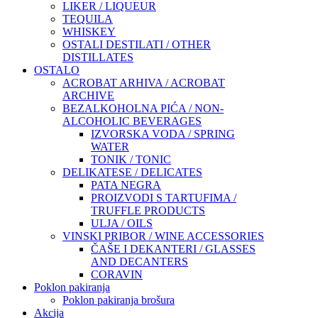
LIKER / LIQUEUR
TEQUILA
WHISKEY
OSTALI DESTILATI / OTHER
DISTILLATES
OSTALO
ACROBAT ARHIVA / ACROBAT
ARCHIVE
BEZALKOHOLNA PIĆA / NON-
ALCOHOLIC BEVERAGES
IZVORSKA VODA / SPRING
WATER
TONIK / TONIC
DELIKATESE / DELICATES
PATA NEGRA
PROIZVODI S TARTUFIMA /
TRUFFLE PRODUCTS
ULJA / OILS
VINSKI PRIBOR / WINE ACCESSORIES
ČAŠE I DEKANTERI / GLASSES
AND DECANTERS
CORAVIN
Poklon pakiranja
Poklon pakiranja brošura
Akcija