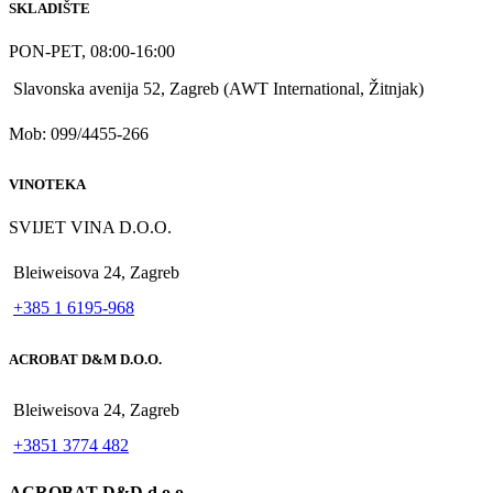
SKLADIŠTE
PON-PET, 08:00-16:00
Slavonska avenija 52, Zagreb (AWT International, Žitnjak)
Mob: 099/4455-266
VINOTEKA
SVIJET VINA D.O.O.
Bleiweisova 24, Zagreb
+385 1 6195-968
ACROBAT D&M D.O.O.
Bleiweisova 24, Zagreb
+3851 3774 482
ACROBAT D&D d.o.o.