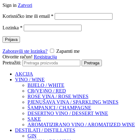
Sign in
Zatvori
Korisničko ime ili email
*
Lozinka
*
Prijava
Zaboravili ste lozinku?
Zapamti me
Otvorite račun!
Registracija
Pretražiti:
Pretraga
AKCIJA
VINO / WINE
BIJELO / WHITE
CR(VE)NO / RED
ROSE VINA / ROSE WINES
PJENUŠAVA VINA / SPARKLING WINES
ŠAMPANJCI / CHAMPAGNE
DESERTNO VINO / DESSERT WINE
SAKE
AROMATIZIRANO VINO / AROMATIZED WINE
DESTILATI / DISTILLATES
GIN