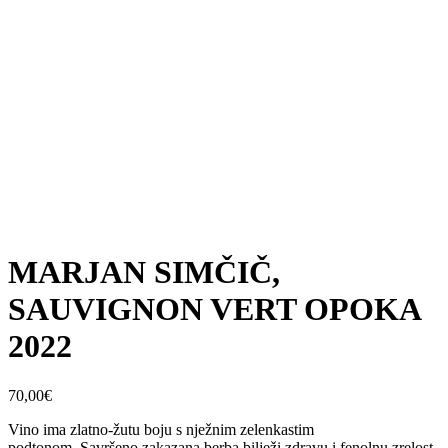
MARJAN SIMČIČ,
SAUVIGNON VERT OPOKA
2022
70,00
€
Vino ima zlatno-žutu boju s nježnim zelenkastim
podtonom. Savršeno zakazana berba bilježi zdravu i fenolnu zrelost