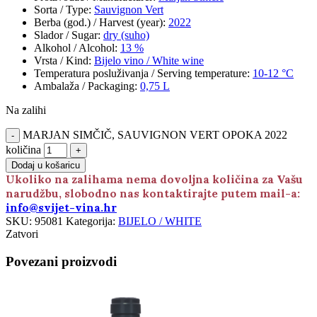
Sorta / Type
:
Sauvignon Vert
Berba (god.) / Harvest (year)
:
2022
Slador / Sugar
:
dry (suho)
Alkohol / Alcohol
:
13 %
Vrsta / Kind
:
Bijelo vino / White wine
Temperatura posluživanja / Serving temperature
:
10-12 °C
Ambalaža / Packaging
:
0,75 L
Na zalihi
MARJAN SIMČIČ, SAUVIGNON VERT OPOKA 2022
količina
Dodaj u košaricu
Ukoliko na zalihama nema dovoljna količina za Vašu
narudžbu, slobodno nas kontaktirajte putem mail-a:
info@svijet-vina.hr
SKU:
95081
Kategorija:
BIJELO / WHITE
Zatvori
Povezani proizvodi