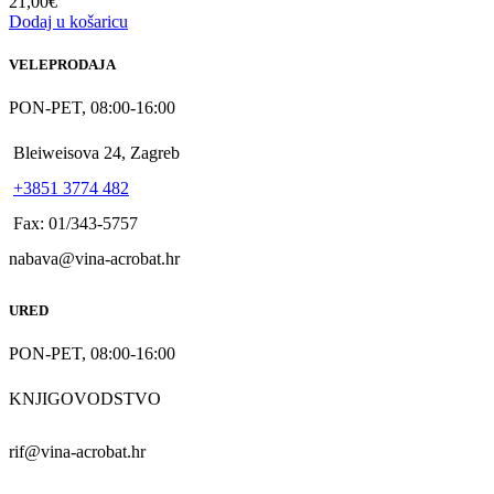
21,00
€
Dodaj u košaricu
VELEPRODAJA
PON-PET, 08:00-16:00
Bleiweisova 24, Zagreb
+3851 3774 482
Fax: 01/343-5757
nabava@vina-acrobat.hr
URED
PON-PET, 08:00-16:00
KNJIGOVODSTVO
rif@vina-acrobat.hr