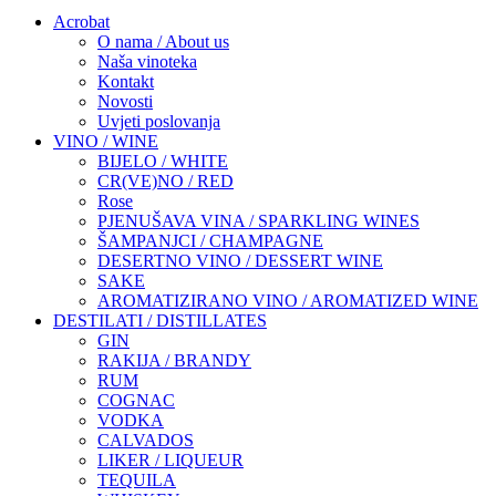
Acrobat
O nama / About us
Naša vinoteka
Kontakt
Novosti
Uvjeti poslovanja
VINO / WINE
BIJELO / WHITE
CR(VE)NO / RED
Rose
PJENUŠAVA VINA / SPARKLING WINES
ŠAMPANJCI / CHAMPAGNE
DESERTNO VINO / DESSERT WINE
SAKE
AROMATIZIRANO VINO / AROMATIZED WINE
DESTILATI / DISTILLATES
GIN
RAKIJA / BRANDY
RUM
COGNAC
VODKA
CALVADOS
LIKER / LIQUEUR
TEQUILA