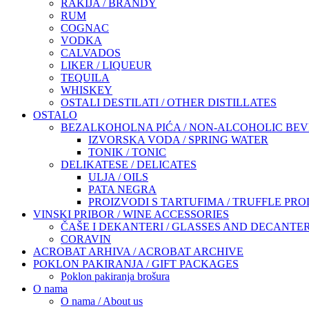
RAKIJA / BRANDY
RUM
COGNAC
VODKA
CALVADOS
LIKER / LIQUEUR
TEQUILA
WHISKEY
OSTALI DESTILATI / OTHER DISTILLATES
OSTALO
BEZALKOHOLNA PIĆA / NON-ALCOHOLIC BE
IZVORSKA VODA / SPRING WATER
TONIK / TONIC
DELIKATESE / DELICATES
ULJA / OILS
PATA NEGRA
PROIZVODI S TARTUFIMA / TRUFFLE PR
VINSKI PRIBOR / WINE ACCESSORIES
ČAŠE I DEKANTERI / GLASSES AND DECANTE
CORAVIN
ACROBAT ARHIVA / ACROBAT ARCHIVE
POKLON PAKIRANJA / GIFT PACKAGES
Poklon pakiranja brošura
O nama
O nama / About us