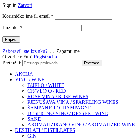
Sign in
Zatvori
Korisničko ime ili email
*
Lozinka
*
Prijava
Zaboravili ste lozinku?
Zapamti me
Otvorite račun!
Registracija
Pretražiti:
Pretraga
AKCIJA
VINO / WINE
BIJELO / WHITE
CR(VE)NO / RED
ROSE VINA / ROSE WINES
PJENUŠAVA VINA / SPARKLING WINES
ŠAMPANJCI / CHAMPAGNE
DESERTNO VINO / DESSERT WINE
SAKE
AROMATIZIRANO VINO / AROMATIZED WINE
DESTILATI / DISTILLATES
GIN