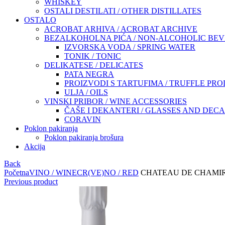
WHISKEY
OSTALI DESTILATI / OTHER DISTILLATES
OSTALO
ACROBAT ARHIVA / ACROBAT ARCHIVE
BEZALKOHOLNA PIĆA / NON-ALCOHOLIC BE
IZVORSKA VODA / SPRING WATER
TONIK / TONIC
DELIKATESE / DELICATES
PATA NEGRA
PROIZVODI S TARTUFIMA / TRUFFLE PR
ULJA / OILS
VINSKI PRIBOR / WINE ACCESSORIES
ČAŠE I DEKANTERI / GLASSES AND DEC
CORAVIN
Poklon pakiranja
Poklon pakiranja brošura
Akcija
Back
Početna
VINO / WINE
CR(VE)NO / RED
CHATEAU DE CHAMIRE
Previous product