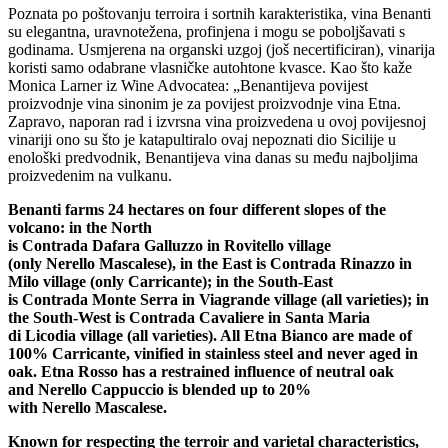
Poznata po poštovanju terroira i sortnih karakteristika, vina Benanti
su elegantna, uravnotežena, profinjena i mogu se poboljšavati s
godinama. Usmjerena na organski uzgoj (još necertificiran), vinarija
koristi samo odabrane vlasničke autohtone kvasce. Kao što kaže
Monica Larner iz Wine Advocatea: „Benantijeva povijest
proizvodnje vina sinonim je za povijest proizvodnje vina Etna.
Zapravo, naporan rad i izvrsna vina proizvedena u ovoj povijesnoj
vinariji ono su što je katapultiralo ovaj nepoznati dio Sicilije u
enološki predvodnik, Benantijeva vina danas su među najboljima
proizvedenim na vulkanu.
Benanti farms 24 hectares on four different slopes of the
volcano: in the North
is Contrada Dafara Galluzzo in Rovitello village
(only Nerello Mascalese), in the East is Contrada Rinazzo in
Milo village (only Carricante); in the South-East
is Contrada Monte Serra in Viagrande village (all varieties); in
the South-West is Contrada Cavaliere in Santa Maria
di Licodia village (all varieties). All Etna Bianco are made of
100% Carricante, vinified in stainless steel and never aged in
oak. Etna Rosso has a restrained influence of neutral oak
and Nerello Cappuccio is blended up to 20%
with Nerello Mascalese.
Known for respecting the terroir and varietal characteristics,