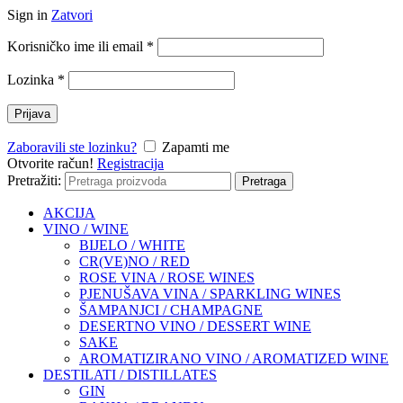
Sign in
Zatvori
Korisničko ime ili email
*
Lozinka
*
Prijava
Zaboravili ste lozinku?
Zapamti me
Otvorite račun!
Registracija
Pretražiti:
Pretraga
AKCIJA
VINO / WINE
BIJELO / WHITE
CR(VE)NO / RED
ROSE VINA / ROSE WINES
PJENUŠAVA VINA / SPARKLING WINES
ŠAMPANJCI / CHAMPAGNE
DESERTNO VINO / DESSERT WINE
SAKE
AROMATIZIRANO VINO / AROMATIZED WINE
DESTILATI / DISTILLATES
GIN