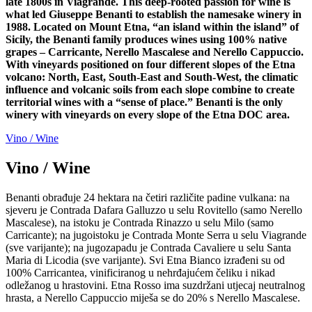
late 1800s in Viagrande. This deep-rooted passion for wine is
what led Giuseppe Benanti to establish the namesake winery in
1988. Located on Mount Etna, “an island within the island” of
Sicily, the Benanti family produces wines using 100% native
grapes – Carricante, Nerello Mascalese and Nerello Cappuccio.
With vineyards positioned on four different slopes of the Etna
volcano: North, East, South-East and South-West, the climatic
influence and volcanic soils from each slope combine to create
territorial wines with a “sense of place.” Benanti is the only
winery with vineyards on every slope of the Etna DOC area.
Vino / Wine
Vino / Wine
Benanti obrađuje 24 hektara na četiri različite padine vulkana: na
sjeveru je Contrada Dafara Galluzzo u selu Rovitello (samo Nerello
Mascalese), na istoku je Contrada Rinazzo u selu Milo (samo
Carricante); na jugoistoku je Contrada Monte Serra u selu Viagrande
(sve varijante); na jugozapadu je Contrada Cavaliere u selu Santa
Maria di Licodia (sve varijante). Svi Etna Bianco izrađeni su od
100% Carricantea, vinificiranog u nehrđajućem čeliku i nikad
odležanog u hrastovini. Etna Rosso ima suzdržani utjecaj neutralnog
hrasta, a Nerello Cappuccio miješa se do 20% s Nerello Mascalese.