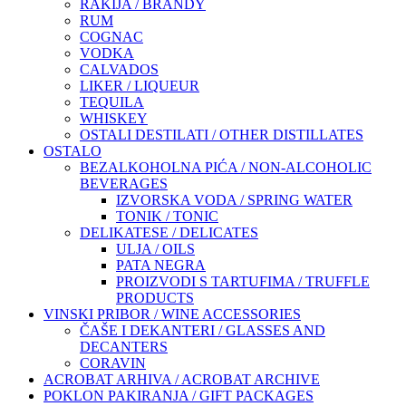
RAKIJA / BRANDY
RUM
COGNAC
VODKA
CALVADOS
LIKER / LIQUEUR
TEQUILA
WHISKEY
OSTALI DESTILATI / OTHER DISTILLATES
OSTALO
BEZALKOHOLNA PIĆA / NON-ALCOHOLIC
BEVERAGES
IZVORSKA VODA / SPRING WATER
TONIK / TONIC
DELIKATESE / DELICATES
ULJA / OILS
PATA NEGRA
PROIZVODI S TARTUFIMA / TRUFFLE
PRODUCTS
VINSKI PRIBOR / WINE ACCESSORIES
ČAŠE I DEKANTERI / GLASSES AND
DECANTERS
CORAVIN
ACROBAT ARHIVA / ACROBAT ARCHIVE
POKLON PAKIRANJA / GIFT PACKAGES