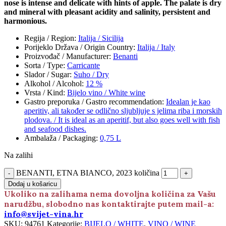
nose is intense and delicate with hints of apple. The palate is dry
and mineral with pleasant acidity and salinity, persistent and
harmonious.
Regija / Region
:
Italija / Sicilija
Porijeklo Država / Origin Country
:
Italija / Italy
Proizvođač / Manufacturer
:
Benanti
Sorta / Type
:
Carricante
Slador / Sugar
:
Suho / Dry
Alkohol / Alcohol
:
12 %
Vrsta / Kind
:
Bijelo vino / White wine
Gastro preporuka / Gastro recommendation
:
Idealan je kao
aperitiv, ali također se odlično sljubljuje s jelima riba i morskih
plodova. / It is ideal as an aperitif, but also goes well with fish
and seafood dishes.
Ambalaža / Packaging
:
0,75 L
Na zalihi
BENANTI, ETNA BIANCO, 2023 količina
Dodaj u košaricu
Ukoliko na zalihama nema dovoljna količina za Vašu
narudžbu, slobodno nas kontaktirajte putem mail-a:
info@svijet-vina.hr
SKU:
94761
Kategorije:
BIJELO / WHITE
,
VINO / WINE