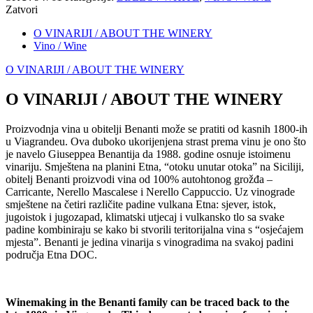
Zatvori
O VINARIJI / ABOUT THE WINERY
Vino / Wine
O VINARIJI / ABOUT THE WINERY
O VINARIJI / ABOUT THE WINERY
Proizvodnja vina u obitelji Benanti može se pratiti od kasnih 1800-ih
u Viagrandeu. Ova duboko ukorijenjena strast prema vinu je ono što
je navelo Giuseppea Benantija da 1988. godine osnuje istoimenu
vinariju. Smještena na planini Etna, “otoku unutar otoka” na Siciliji,
obitelj Benanti proizvodi vina od 100% autohtonog grožđa –
Carricante, Nerello Mascalese i Nerello Cappuccio. Uz vinograde
smještene na četiri različite padine vulkana Etna: sjever, istok,
jugoistok i jugozapad, klimatski utjecaj i vulkansko tlo sa svake
padine kombiniraju se kako bi stvorili teritorijalna vina s “osjećajem
mjesta”. Benanti je jedina vinarija s vinogradima na svakoj padini
područja Etna DOC.
Winemaking in the Benanti family can be traced back to the