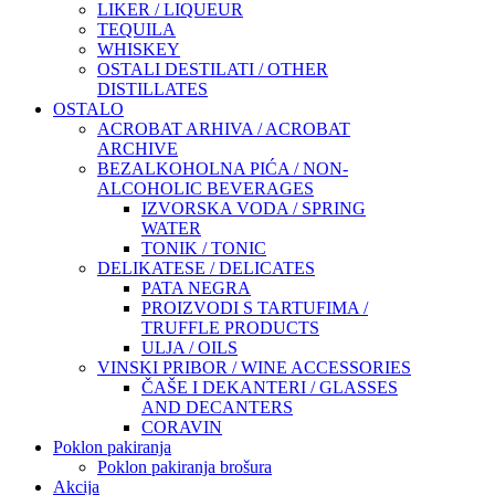
LIKER / LIQUEUR
TEQUILA
WHISKEY
OSTALI DESTILATI / OTHER
DISTILLATES
OSTALO
ACROBAT ARHIVA / ACROBAT
ARCHIVE
BEZALKOHOLNA PIĆA / NON-
ALCOHOLIC BEVERAGES
IZVORSKA VODA / SPRING
WATER
TONIK / TONIC
DELIKATESE / DELICATES
PATA NEGRA
PROIZVODI S TARTUFIMA /
TRUFFLE PRODUCTS
ULJA / OILS
VINSKI PRIBOR / WINE ACCESSORIES
ČAŠE I DEKANTERI / GLASSES
AND DECANTERS
CORAVIN
Poklon pakiranja
Poklon pakiranja brošura
Akcija