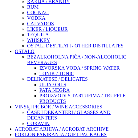
RAKIJA / BRANDY
RUM
COGNAC
VODKA
CALVADOS
LIKER / LIQUEUR
TEQUILA
WHISKEY
OSTALI DESTILATI / OTHER DISTILLATES
OSTALO
BEZALKOHOLNA PIĆA / NON-ALCOHOLIC
BEVERAGES
IZVORSKA VODA / SPRING WATER
TONIK / TONIC
DELIKATESE / DELICATES
ULJA / OILS
PATA NEGRA
PROIZVODI S TARTUFIMA / TRUFFLE
PRODUCTS
VINSKI PRIBOR / WINE ACCESSORIES
ČAŠE I DEKANTERI / GLASSES AND
DECANTERS
CORAVIN
ACROBAT ARHIVA / ACROBAT ARCHIVE
POKLON PAKIRANJA / GIFT PACKAGES