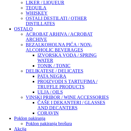
LIKER / LIQUEUR
TEQUILA
WHISKEY
OSTALI DESTILATI / OTHER
DISTILLATES
OSTALO
ACROBAT ARHIVA / ACROBAT
ARCHIVE
BEZALKOHOLNA PIĆA / NON-
ALCOHOLIC BEVERAGES
IZVORSKA VODA / SPRING
WATER
TONIK / TONIC
DELIKATESE / DELICATES
PATA NEGRA
PROIZVODI S TARTUFIMA /
TRUFFLE PRODUCTS
ULJA / OILS
VINSKI PRIBOR / WINE ACCESSORIES
ČAŠE I DEKANTERI / GLASSES
AND DECANTERS
CORAVIN
Poklon pakiranja
Poklon pakiranja brošura
Akcija