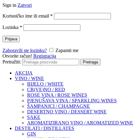
Sign in
Zatvori
Korisničko ime ili email
*
Lozinka
*
Prijava
Zaboravili ste lozinku?
Zapamti me
Otvorite račun!
Registracija
Pretražiti:
Pretraga
AKCIJA
VINO / WINE
BIJELO / WHITE
CR(VE)NO / RED
ROSE VINA / ROSE WINES
PJENUŠAVA VINA / SPARKLING WINES
ŠAMPANJCI / CHAMPAGNE
DESERTNO VINO / DESSERT WINE
SAKE
AROMATIZIRANO VINO / AROMATIZED WINE
DESTILATI / DISTILLATES
GIN