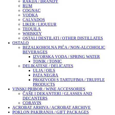
RAKIJA / BRANDY
RUM
COGNAC
VODKA
CALVADOS
LIKER / LIQUEUR
TEQUILA
WHISKEY
OSTALI DESTILATI / OTHER DISTILLATES
OSTALO
BEZALKOHOLNA PIĆA / NON-ALCOHOLIC
BEVERAGES
IZVORSKA VODA / SPRING WATER
TONIK / TONIC
DELIKATESE / DELICATES
ULJA / OILS
PATA NEGRA
PROIZVODI S TARTUFIMA / TRUFFLE
PRODUCTS
VINSKI PRIBOR / WINE ACCESSORIES
ČAŠE I DEKANTERI / GLASSES AND
DECANTERS
CORAVIN
ACROBAT ARHIVA / ACROBAT ARCHIVE
POKLON PAKIRANJA / GIFT PACKAGES