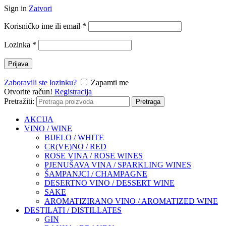
Sign in
Zatvori
Korisničko ime ili email
*
Lozinka
*
Prijava
Zaboravili ste lozinku?
Zapamti me
Otvorite račun!
Registracija
Pretražiti:
Pretraga
AKCIJA
VINO / WINE
BIJELO / WHITE
CR(VE)NO / RED
ROSE VINA / ROSE WINES
PJENUŠAVA VINA / SPARKLING WINES
ŠAMPANJCI / CHAMPAGNE
DESERTNO VINO / DESSERT WINE
SAKE
AROMATIZIRANO VINO / AROMATIZED WINE
DESTILATI / DISTILLATES
GIN