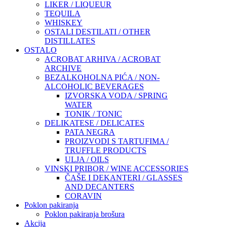
LIKER / LIQUEUR
TEQUILA
WHISKEY
OSTALI DESTILATI / OTHER
DISTILLATES
OSTALO
ACROBAT ARHIVA / ACROBAT
ARCHIVE
BEZALKOHOLNA PIĆA / NON-
ALCOHOLIC BEVERAGES
IZVORSKA VODA / SPRING
WATER
TONIK / TONIC
DELIKATESE / DELICATES
PATA NEGRA
PROIZVODI S TARTUFIMA /
TRUFFLE PRODUCTS
ULJA / OILS
VINSKI PRIBOR / WINE ACCESSORIES
ČAŠE I DEKANTERI / GLASSES
AND DECANTERS
CORAVIN
Poklon pakiranja
Poklon pakiranja brošura
Akcija