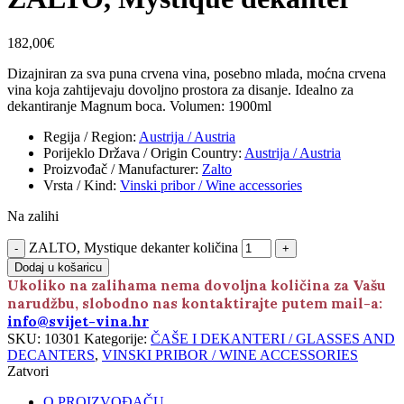
182,00
€
Dizajniran za sva puna crvena vina, posebno mlada, moćna crvena
vina koja zahtijevaju dovoljno prostora za disanje. Idealno za
dekantiranje Magnum boca. Volumen: 1900ml
Regija / Region
:
Austrija / Austria
Porijeklo Država / Origin Country
:
Austrija / Austria
Proizvođač / Manufacturer
:
Zalto
Vrsta / Kind
:
Vinski pribor / Wine accessories
Na zalihi
ZALTO, Mystique dekanter količina
Dodaj u košaricu
Ukoliko na zalihama nema dovoljna količina za Vašu
narudžbu, slobodno nas kontaktirajte putem mail-a:
info@svijet-vina.hr
SKU:
10301
Kategorije:
ČAŠE I DEKANTERI / GLASSES AND
DECANTERS
,
VINSKI PRIBOR / WINE ACCESSORIES
Zatvori
O PROIZVOĐAČU