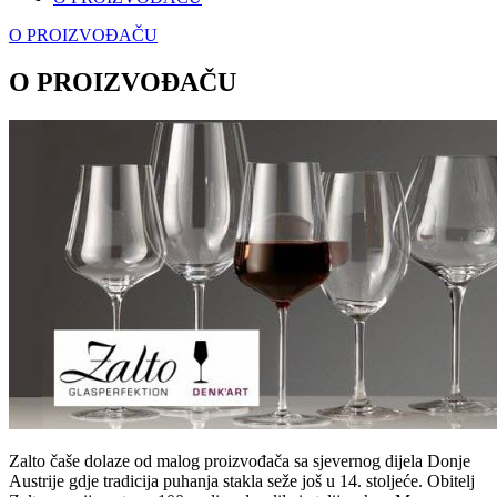
O PROIZVOĐAČU
O PROIZVOĐAČU
Zalto čaše dolaze od malog proizvođača sa sjevernog dijela Donje
Austrije gdje tradicija puhanja stakla seže još u 14. stoljeće. Obitelj