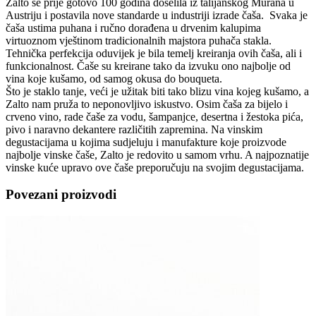
Zalto se prije gotovo 100 godina doselila iz talijanskog Murana u
Austriju i postavila nove standarde u industriji izrade čaša. Svaka je
čaša ustima puhana i ručno dorađena u drvenim kalupima
virtuoznom vještinom tradicionalnih majstora puhača stakla.
Tehnička perfekcija oduvijek je bila temelj kreiranja ovih čaša, ali i
funkcionalnost. Čaše su kreirane tako da izvuku ono najbolje od
vina koje kušamo, od samog okusa do bouqueta.
Što je staklo tanje, veći je užitak biti tako blizu vina kojeg kušamo, a
Zalto nam pruža to neponovljivo iskustvo. Osim čaša za bijelo i
crveno vino, rade čaše za vodu, šampanjce, desertna i žestoka pića,
pivo i naravno dekantere različitih zapremina. Na vinskim
degustacijama u kojima sudjeluju i manufakture koje proizvode
najbolje vinske čaše, Zalto je redovito u samom vrhu. A najpoznatije
vinske kuće upravo ove čaše preporučuju na svojim degustacijama.
Povezani proizvodi