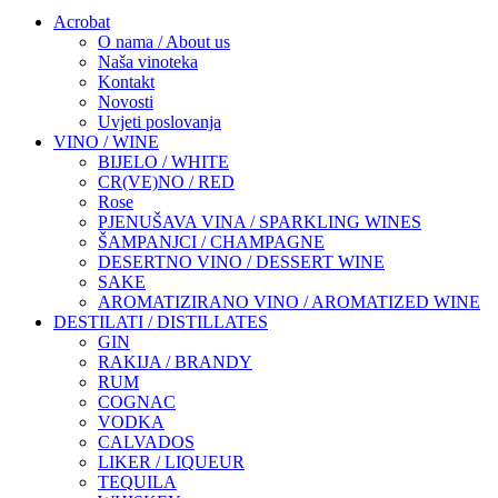
Acrobat
O nama / About us
Naša vinoteka
Kontakt
Novosti
Uvjeti poslovanja
VINO / WINE
BIJELO / WHITE
CR(VE)NO / RED
Rose
PJENUŠAVA VINA / SPARKLING WINES
ŠAMPANJCI / CHAMPAGNE
DESERTNO VINO / DESSERT WINE
SAKE
AROMATIZIRANO VINO / AROMATIZED WINE
DESTILATI / DISTILLATES
GIN
RAKIJA / BRANDY
RUM
COGNAC
VODKA
CALVADOS
LIKER / LIQUEUR
TEQUILA