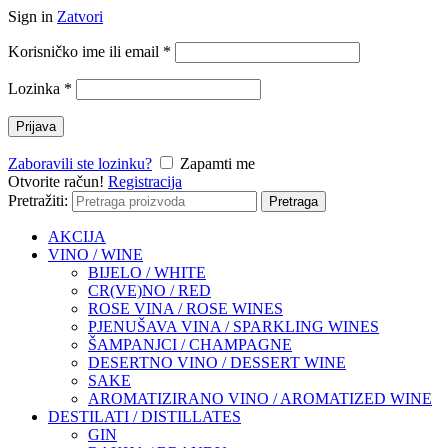
Sign in
Zatvori
Korisničko ime ili email
*
Lozinka
*
Prijava
Zaboravili ste lozinku?
Zapamti me
Otvorite račun!
Registracija
Pretražiti:
Pretraga
AKCIJA
VINO / WINE
BIJELO / WHITE
CR(VE)NO / RED
ROSE VINA / ROSE WINES
PJENUŠAVA VINA / SPARKLING WINES
ŠAMPANJCI / CHAMPAGNE
DESERTNO VINO / DESSERT WINE
SAKE
AROMATIZIRANO VINO / AROMATIZED WINE
DESTILATI / DISTILLATES
GIN