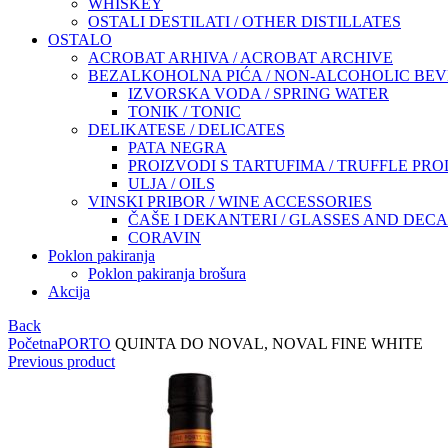
WHISKEY
OSTALI DESTILATI / OTHER DISTILLATES
OSTALO
ACROBAT ARHIVA / ACROBAT ARCHIVE
BEZALKOHOLNA PIĆA / NON-ALCOHOLIC BE
IZVORSKA VODA / SPRING WATER
TONIK / TONIC
DELIKATESE / DELICATES
PATA NEGRA
PROIZVODI S TARTUFIMA / TRUFFLE PR
ULJA / OILS
VINSKI PRIBOR / WINE ACCESSORIES
ČAŠE I DEKANTERI / GLASSES AND DEC
CORAVIN
Poklon pakiranja
Poklon pakiranja brošura
Akcija
Back
Početna
PORTO
QUINTA DO NOVAL, NOVAL FINE WHITE
Previous product