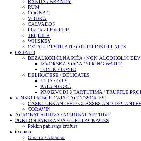
RAKIJA / BRANDY
RUM
COGNAC
VODKA
CALVADOS
LIKER / LIQUEUR
TEQUILA
WHISKEY
OSTALI DESTILATI / OTHER DISTILLATES
OSTALO
BEZALKOHOLNA PIĆA / NON-ALCOHOLIC BE
IZVORSKA VODA / SPRING WATER
TONIK / TONIC
DELIKATESE / DELICATES
ULJA / OILS
PATA NEGRA
PROIZVODI S TARTUFIMA / TRUFFLE PR
VINSKI PRIBOR / WINE ACCESSORIES
ČAŠE I DEKANTERI / GLASSES AND DECANTE
CORAVIN
ACROBAT ARHIVA / ACROBAT ARCHIVE
POKLON PAKIRANJA / GIFT PACKAGES
Poklon pakiranja brošura
O nama
O nama / About us