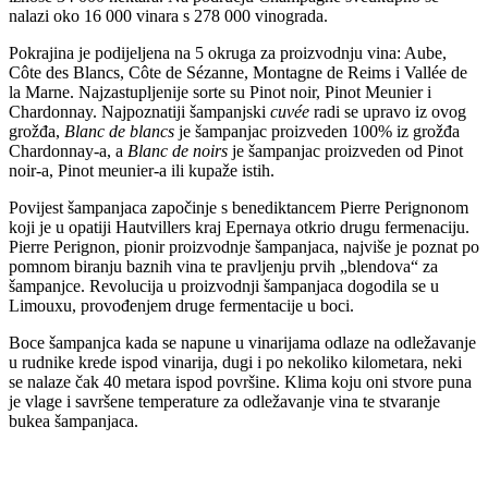
nalazi oko 16 000 vinara s 278 000 vinograda.
Pokrajina je podijeljena na 5 okruga za proizvodnju vina: Aube,
Côte des Blancs, Côte de Sézanne, Montagne de Reims i Vallée de
la Marne. Najzastupljenije sorte su Pinot noir, Pinot Meunier i
Chardonnay. Najpoznatiji šampanjski
cuvée
radi se upravo iz ovog
grožđa,
Blanc de blancs
je šampanjac proizveden 100% iz grožđa
Chardonnay-a, a
Blanc de noirs
je šampanjac proizveden od Pinot
noir-a, Pinot meunier-a ili kupaže istih.
Povijest šampanjaca započinje s benediktancem Pierre Perignonom
koji je u opatiji Hautvillers kraj Epernaya otkrio drugu fermenaciju.
Pierre Perignon, pionir proizvodnje šampanjaca, najviše je poznat po
pomnom biranju baznih vina te pravljenju prvih „blendova“ za
šampanjce. Revolucija u proizvodnji šampanjaca dogodila se u
Limouxu, provođenjem druge fermentacije u boci.
Boce šampanjca kada se napune u vinarijama odlaze na odležavanje
u rudnike krede ispod vinarija, dugi i po nekoliko kilometara, neki
se nalaze čak 40 metara ispod površine. Klima koju oni stvore puna
je vlage i savršene temperature za odležavanje vina te stvaranje
bukea šampanjaca.