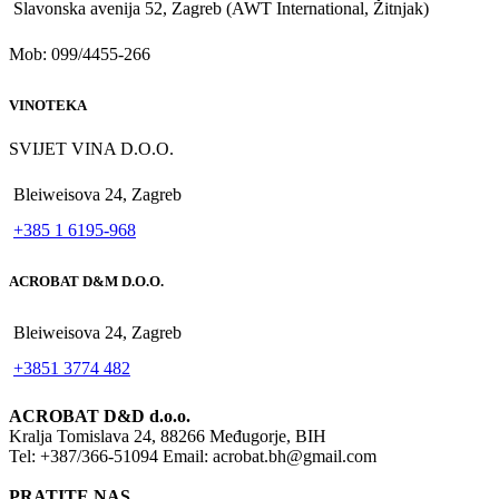
Slavonska avenija 52, Zagreb (AWT International, Žitnjak)
Mob: 099/4455-266
VINOTEKA
SVIJET VINA D.O.O.
Bleiweisova 24, Zagreb
+385 1 6195-968
ACROBAT D&M D.O.O.
Bleiweisova 24, Zagreb
+3851 3774 482
ACROBAT D&D d.o.o.
Kralja Tomislava 24, 88266 Međugorje, BIH
Tel: +387/366-51094 Email: acrobat.bh@gmail.com
PRATITE NAS