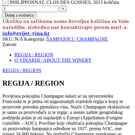
PHILIPPONNAT, CLOS DES GOISSES, 2013 količina
Dodaj u košaricu
Ukoliko na zalihama nema dovoljna količina za Vašu
narudžbu, slobodno nas kontaktirajte putem mail-a:
info@svijet-vina.hr
SKU:
N/A
Kategorija:
ŠAMPANJCI / CHAMPAGNE
Zatvori
REGIJA / REGION
O VINARIJI / ABOUT THE WINERY
REGIJA / REGION
REGIJA / REGION
Povijesna pokrajina Champagne nalazi se na sjeveroistoku
Francuske te je jedna od najpoznatijih svjetskih regija u kojoj se
proizvode prirodna pjenušava vina. Naziv Champagne ekskluzivan
je samo za proizvođače iz te regije, a sustav zaštite geografskog
podrijetla jedan je od najstarijih u Europi (Appellation d′origine
contrôlée – AOC). Površine koje obuhvaća pokrajina Champagne
za proizvodnju šampanjca određene su 1927. prema AOC, one
iznose 34 000 hektara. Na području Champagne sveukupno se