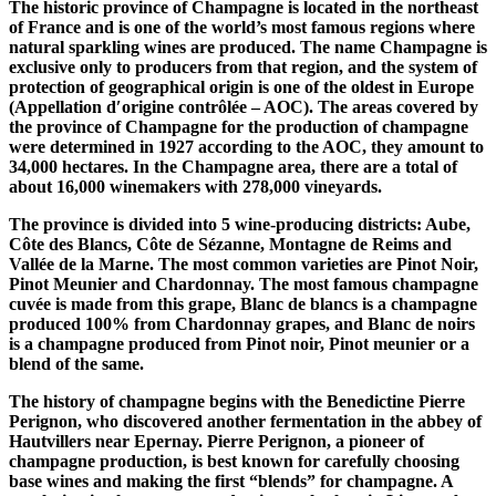
The historic province of Champagne is located in the northeast
of France and is one of the world’s most famous regions where
natural sparkling wines are produced. The name Champagne is
exclusive only to producers from that region, and the system of
protection of geographical origin is one of the oldest in Europe
(Appellation d′origine contrôlée – AOC). The areas covered by
the province of Champagne for the production of champagne
were determined in 1927 according to the AOC, they amount to
34,000 hectares. In the Champagne area, there are a total of
about 16,000 winemakers with 278,000 vineyards.
The province is divided into 5 wine-producing districts: Aube,
Côte des Blancs, Côte de Sézanne, Montagne de Reims and
Vallée de la Marne. The most common varieties are Pinot Noir,
Pinot Meunier and Chardonnay. The most famous champagne
cuvée is made from this grape, Blanc de blancs is a champagne
produced 100% from Chardonnay grapes, and Blanc de noirs
is a champagne produced from Pinot noir, Pinot meunier or a
blend of the same.
The history of champagne begins with the Benedictine Pierre
Perignon, who discovered another fermentation in the abbey of
Hautvillers near Epernay. Pierre Perignon, a pioneer of
champagne production, is best known for carefully choosing
base wines and making the first “blends” for champagne. A