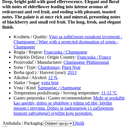
Deep, bright gold with good effervescence. Elegant and floral
with notes of elderflower leading into intense aromas of
redcurrant and red fruit, and ending with pleasant, toasted
notes.
The palate is at once rich and mineral, presenting notes
of blackberry and small red fruit. The long, fresh, and elegant
finish.
Kvaliteta / Quality
:
Vino sa zaštićenom oznakom izvornosti -
Champagne / Wine with a protected designation of origin -
Champagne
Regija / Region
:
Francuska / Champagne
Porijeklo Država / Origin Country
:
Francuska / France
Proizvođač / Manufacturer
:
Champagne Philipponnat
Sorta / Type
:
Chardonnay
,
Pinot Noir
Berba (god.) / Harvest (year)
:
2013
Alkohol / Alcohol
:
12 %
Slador / Sugar
:
extra brut
Vrsta / Kind
:
Šampanjac / champagne
Temperatura posluživanja / Serving temperature
:
11-12 °C
Gastro preporuka / Gastro recommendation
:
Može se poslužiti
kao aperitiv, dobro se sljubljuje s jelima od ribe, bijelim
mesom i sirevima. Dobro se nadopunjuje i s začinjenom
hranom zahvaljujući svježini koju posjeduje.
Ambalaža / Packaging
Obriši