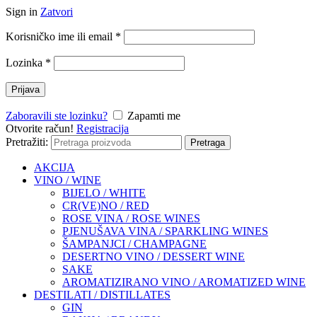
Sign in
Zatvori
Korisničko ime ili email
*
Lozinka
*
Prijava
Zaboravili ste lozinku?
Zapamti me
Otvorite račun!
Registracija
Pretražiti:
Pretraga
AKCIJA
VINO / WINE
BIJELO / WHITE
CR(VE)NO / RED
ROSE VINA / ROSE WINES
PJENUŠAVA VINA / SPARKLING WINES
ŠAMPANJCI / CHAMPAGNE
DESERTNO VINO / DESSERT WINE
SAKE
AROMATIZIRANO VINO / AROMATIZED WINE
DESTILATI / DISTILLATES
GIN