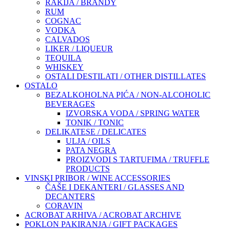
RAKIJA / BRANDY
RUM
COGNAC
VODKA
CALVADOS
LIKER / LIQUEUR
TEQUILA
WHISKEY
OSTALI DESTILATI / OTHER DISTILLATES
OSTALO
BEZALKOHOLNA PIĆA / NON-ALCOHOLIC
BEVERAGES
IZVORSKA VODA / SPRING WATER
TONIK / TONIC
DELIKATESE / DELICATES
ULJA / OILS
PATA NEGRA
PROIZVODI S TARTUFIMA / TRUFFLE
PRODUCTS
VINSKI PRIBOR / WINE ACCESSORIES
ČAŠE I DEKANTERI / GLASSES AND
DECANTERS
CORAVIN
ACROBAT ARHIVA / ACROBAT ARCHIVE
POKLON PAKIRANJA / GIFT PACKAGES