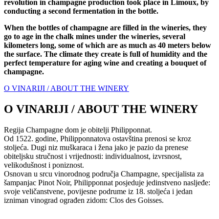
revolution in champagne production took place in Limoux, by
conducting a second fermentation in the bottle.
When the bottles of champagne are filled in the wineries, they
go to age in the chalk mines under the wineries, several
kilometers long, some of which are as much as 40 meters below
the surface. The climate they create is full of humidity and the
perfect temperature for aging wine and creating a bouquet of
champagne.
O VINARIJI / ABOUT THE WINERY
O VINARIJI / ABOUT THE WINERY
Regija Champagne dom je obitelji Philipponnat.
Od 1522. godine, Philipponnatova ostavština prenosi se kroz
stoljeća. Dugi niz muškaraca i žena jako je pazio da prenese
obiteljsku stručnost i vrijednosti: individualnost, izvrsnost,
velikodušnost i poniznost.
Osnovan u srcu vinorodnog područja Champagne, specijalista za
šampanjac Pinot Noir, Philipponnat posjeduje jedinstveno nasljeđe:
svoje veličanstvene, povijesne podrume iz 18. stoljeća i jedan
izniman vinograd ograđen zidom: Clos des Goisses.