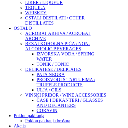
LIKER / LIQUEUR
TEQUILA
WHISKEY
OSTALI DESTILATI / OTHER
DISTILLATES
OSTALO
ACROBAT ARHIVA / ACROBAT
ARCHIVE
BEZALKOHOLNA PIĆA / NON-
ALCOHOLIC BEVERAGES
IZVORSKA VODA / SPRING
WATER
TONIK / TONIC
DELIKATESE / DELICATES
PATA NEGRA
PROIZVODI S TARTUFIMA /
TRUFFLE PRODUCTS
ULJA / OILS
VINSKI PRIBOR / WINE ACCESSORIES
ČAŠE I DEKANTERI / GLASSES
AND DECANTERS
CORAVIN
Poklon pakiranja
Poklon pakiranja brošura
Akcija