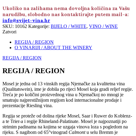
Ukoliko na zalihama nema dovoljna količina za Vašu
narudžbu, slobodno nas kontaktirajte putem mail-a:
info@svijet-vina.hr
SKU:
10162
Kategorije:
BIJELO / WHITE
,
VINO / WINE
Zatvori
REGIJA / REGION
O VINARIJI / ABOUT THE WINERY
REGIJA / REGION
REGIJA / REGION
Mosel je jedna od 13 vinskih regija Njemačke za kvalitetna vina
(Qualitatswein), ime je dobila po rijeci Mosel koja gradi reljef regije.
Treća je po količini proizvednog vina u Njemačkoj no mnogi je
smatraju najprestižnijom regijom kod internacionalne prodaje i
prezentacije Riesling vina.
Regija se proteže od dolina rijeke Mosel, Saar i Ruwer do Koblenz-
a te Trier-a i regije Rhineland-Palatinate. Mosel je najpoznatiji po
strimim padinama na kojima se uzgaja vinova loza s pogledom na
rijeku. S nagibom od 65°vinograd
Calmont
u selu Bremm je