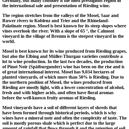
Germany, but many consider it the most prestigious region in
the international sale and presentation of Riesling wine.
The region stretches from the valleys of the Mosel, Saar and
Ruwer rivers to Koblenz and Trier and the Rhineland-
Palatinate region. Mosel is best known for its steep slopes where
vines overlook the river. With a slope of 65 °, the Calmont
vineyard in the village of Bremm is the steepest vineyard in the
world.
Mosel is best known for its wine produced from Riesling grapes,
but also the Elbing and Müller-Thurgau varieties contribute a
lot to wine production. In the last two decades, the production
of Pinot Noir (Spätburgunder) wine has been on the rise and is
of great international interest. Mosel has 9,034 hectares of
planted vineyards, of which more than 50% is Riesling. Due to
the northern position of Mosel, the wines produced from
Riesling are mostly light, with a lower concentration of alcohol,
fresh and with higher acids, and often have floral aromas
before the well-known fruity aromas of Riesling.
Most vineyards have a soil of different layers of shreds that
have been formed through historical periods, which is why
wines have a mineral note and often the complexity of taste. The
soil is mostly porous shale which is perfect due to the large
amount of rainfall that flows through it and the retention of soil