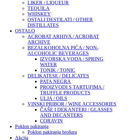
LIKER / LIQUEUR
TEQUILA
WHISKEY
OSTALI DESTILATI / OTHER
DISTILLATES
OSTALO
ACROBAT ARHIVA / ACROBAT
ARCHIVE
BEZALKOHOLNA PIĆA / NON-
ALCOHOLIC BEVERAGES
IZVORSKA VODA / SPRING
WATER
TONIK / TONIC
DELIKATESE / DELICATES
PATA NEGRA
PROIZVODI S TARTUFIMA /
TRUFFLE PRODUCTS
ULJA / OILS
VINSKI PRIBOR / WINE ACCESSORIES
ČAŠE I DEKANTERI / GLASSES
AND DECANTERS
CORAVIN
Poklon pakiranja
Poklon pakiranja brošura
Akcija