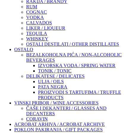
RAKIJA / BRANDY
RUM
COGNAC
VODKA
CALVADOS
LIKER / LIQUEUR
TEQUILA
WHISKEY
OSTALI DESTILATI / OTHER DISTILLATES
OSTALO
BEZALKOHOLNA PIĆA / NON-ALCOHOLIC
BEVERAGES
IZVORSKA VODA / SPRING WATER
TONIK / TONIC
DELIKATESE / DELICATES
ULJA / OILS
PATA NEGRA
PROIZVODI S TARTUFIMA / TRUFFLE
PRODUCTS
VINSKI PRIBOR / WINE ACCESSORIES
ČAŠE I DEKANTERI / GLASSES AND
DECANTERS
CORAVIN
ACROBAT ARHIVA / ACROBAT ARCHIVE
POKLON PAKIRANJA / GIFT PACKAGES