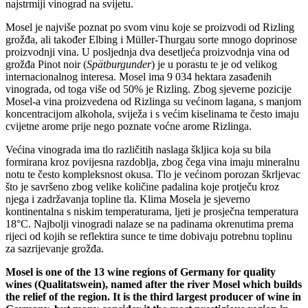
najstrmiji vinograd na svijetu.
Mosel je najviše poznat po svom vinu koje se proizvodi od Rizling
grožđa, ali također Elbing i Müller-Thurgau sorte mnogo doprinose
proizvodnji vina. U posljednja dva desetljeća proizvodnja vina od
grožđa Pinot noir (
Spätburgunder
) je u porastu te je od velikog
internacionalnog interesa. Mosel ima 9 034 hektara zasađenih
vinograda, od toga više od 50% je Rizling. Zbog sjeverne pozicije
Mosel-a vina proizvedena od Rizlinga su većinom lagana, s manjom
koncentracijom alkohola, sviježa i s većim kiselinama te često imaju
cvijetne arome prije nego poznate voćne arome Rizlinga.
Većina vinograda ima tlo različitih naslaga škljica koja su bila
formirana kroz povijesna razdoblja, zbog čega vina imaju mineralnu
notu te često kompleksnost okusa. Tlo je većinom porozan škrljevac
što je savršeno zbog velike količine padalina koje protječu kroz
njega i zadržavanja topline tla. Klima Mosela je sjeverno
kontinentalna s niskim temperaturama, ljeti je prosječna temperatura
18°C. Najbolji vinogradi nalaze se na padinama okrenutima prema
rijeci od kojih se reflektira sunce te time dobivaju potrebnu toplinu
za sazrijevanje grožđa.
Mosel is one of the 13 wine regions of Germany for quality
wines (Qualitatswein), named after the river Mosel which builds
the relief of the region. It is the third largest producer of wine in