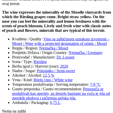
ovaj terroir.
The wine expresses the minerality of the Moselle vineyards from
which the Riesling grapes come. Bright straw yellow. On the
nose you can feel the minerality and lemon freshness with the
scents of peach blossom. Lively and fresh wine with classic notes
of peach and flowers, minerals that are typical of this terroir.
Kvaliteta / Quality
:
Vino sa zaštićenom oznakom izvornosti –
Mosel / Wine with a protected designation of origin - Mosel
Regija / Region
:
Njemačka / Mosel
Porijeklo Država / Origin Country
:
Njemačka / Germany
Proizvođač / Manufacturer
:
Dr. Loosen
Sorta / Type
:
Riesling
Berba (god.) / Harvest (year)
:
2020
Slador / Sugar
:
Poluslatko / Semi-sweet
Alkohol / Alcohol
:
12,5 %
Vrsta / Kind
:
Bijelo vino / White wine
Temperatura posluživanja / Serving temperature
:
7-9 °C
Gastro preporuka / Gastro recommendation
:
Preporuča se
posluživati kao aperitiv, uz deserte bazirane na voću te jela od
morskih plodova i začinjena azijska jela.
Ambalaža / Packaging
:
0,75 L
Nema na zalihi