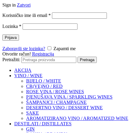
Sign in
Zatvori
Korisničko ime ili email
*
Lozinka
*
Prijava
Zaboravili ste lozinku?
Zapamti me
Otvorite račun!
Registracija
Pretražiti:
Pretraga
AKCIJA
VINO / WINE
BIJELO / WHITE
CR(VE)NO / RED
ROSE VINA / ROSE WINES
PJENUŠAVA VINA / SPARKLING WINES
ŠAMPANJCI / CHAMPAGNE
DESERTNO VINO / DESSERT WINE
SAKE
AROMATIZIRANO VINO / AROMATIZED WINE
DESTILATI / DISTILLATES
GIN