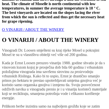
heat. The climate of Moselle is north continental with low
temperatures, in summer the average temperature is 18 ° C.
The best vineyards are located on the slopes facing the river
from which the sun is reflected and thus get the necessary heat
for grape ripening.
O VINARIJI / ABOUT THE WINERY
O VINARIJI / ABOUT THE WINERY
Vinogradi Dr. Loosen smješteni su kraj rijeke Mosel u pokrajini
Mosel te su u vlasništvu obitelji već više od 200 godina.
Kada je Ernst Loosen preuzeo vinariju 1988. godine shvatio je da s
vinovom lozom kojoj je prosječna dob bila 60 godina i vrhunskim
položajima vinograda ima savršenu sirovinu za proizvodnju
vrhunskih Rislinga. Kako bi to uspio, Ernst je drastično smanjio
prinos po hektaru te prestao upotrebljavati umjetna gnojiva već je
koristio samo organska gnojiva i izmjenu tla. Svoju posvećenost
održivih navika u vinogradu prenio je i u vinariju koristeći materijale
koji se recikliraju, smanjena potrošnja vode i efikasno korištenje
energije.
Prilikom berbe inzistira samo na najboljem grožđu koje se zatim