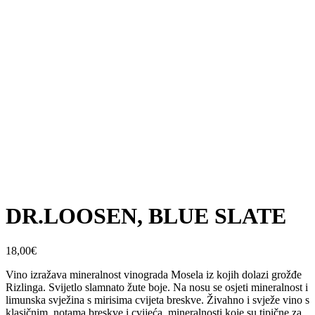
DR.LOOSEN, BLUE SLATE
18,00
€
Vino izražava mineralnost vinograda Mosela iz kojih dolazi grožđe
Rizlinga. Svijetlo slamnato žute boje. Na nosu se osjeti mineralnost i
limunska svježina s mirisima cvijeta breskve. Živahno i svježe vino s
klasičnim notama breskve i cvijeća, mineralnosti koje su tipične za