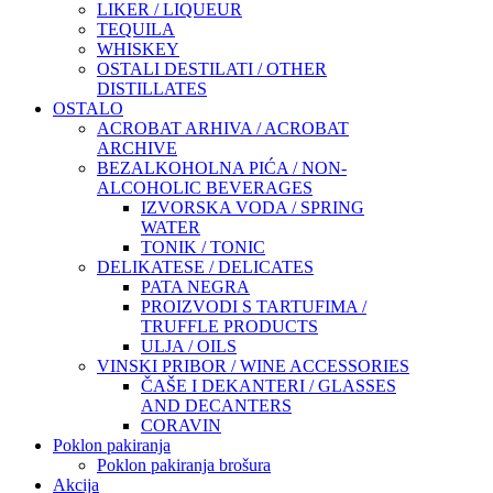
LIKER / LIQUEUR
TEQUILA
WHISKEY
OSTALI DESTILATI / OTHER
DISTILLATES
OSTALO
ACROBAT ARHIVA / ACROBAT
ARCHIVE
BEZALKOHOLNA PIĆA / NON-
ALCOHOLIC BEVERAGES
IZVORSKA VODA / SPRING
WATER
TONIK / TONIC
DELIKATESE / DELICATES
PATA NEGRA
PROIZVODI S TARTUFIMA /
TRUFFLE PRODUCTS
ULJA / OILS
VINSKI PRIBOR / WINE ACCESSORIES
ČAŠE I DEKANTERI / GLASSES
AND DECANTERS
CORAVIN
Poklon pakiranja
Poklon pakiranja brošura
Akcija