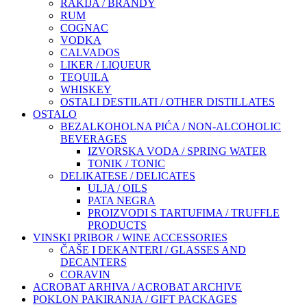
RAKIJA / BRANDY
RUM
COGNAC
VODKA
CALVADOS
LIKER / LIQUEUR
TEQUILA
WHISKEY
OSTALI DESTILATI / OTHER DISTILLATES
OSTALO
BEZALKOHOLNA PIĆA / NON-ALCOHOLIC
BEVERAGES
IZVORSKA VODA / SPRING WATER
TONIK / TONIC
DELIKATESE / DELICATES
ULJA / OILS
PATA NEGRA
PROIZVODI S TARTUFIMA / TRUFFLE
PRODUCTS
VINSKI PRIBOR / WINE ACCESSORIES
ČAŠE I DEKANTERI / GLASSES AND
DECANTERS
CORAVIN
ACROBAT ARHIVA / ACROBAT ARCHIVE
POKLON PAKIRANJA / GIFT PACKAGES