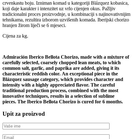
crvenkastu boju. Izniman komad u kategoriji Blázquez kobasica,
koji daje karakter i intenzitet uz vrlo cijenjen okus. Pažljiv
tradicionalni proces proizvodnje, u kombinaciji s najinovativnijim
tehnikama, rezultira izborom uzvišenih komada. Iberijski chorizo ​​
hranjen žirom liječi se 6 mjeseci.
Cijena za kg.
Admiración Iberico Bellota Chorizo, made with a mixture of
carefully selected, coarsely chopped lean meats, to which
common salt, garlic, and paprika are added, giving it its
characteristic reddish color. An exceptional piece in the
Blázquez sausage category, which provides character and
intensity with a highly appreciated flavor. The careful
traditional production process, combined with the most
innovative techniques, results in a selection of sublime
pieces. The Iberico Bellota Chorizo ​​is cured for 6 months.
Upit za proizvod