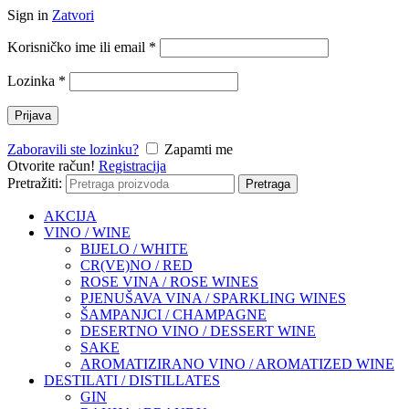
Sign in
Zatvori
Korisničko ime ili email
*
Lozinka
*
Prijava
Zaboravili ste lozinku?
Zapamti me
Otvorite račun!
Registracija
Pretražiti:
Pretraga
AKCIJA
VINO / WINE
BIJELO / WHITE
CR(VE)NO / RED
ROSE VINA / ROSE WINES
PJENUŠAVA VINA / SPARKLING WINES
ŠAMPANJCI / CHAMPAGNE
DESERTNO VINO / DESSERT WINE
SAKE
AROMATIZIRANO VINO / AROMATIZED WINE
DESTILATI / DISTILLATES
GIN