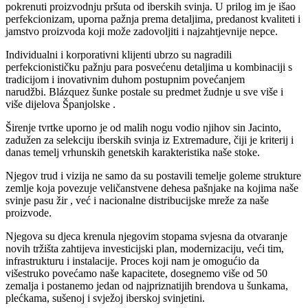
pokrenuti proizvodnju pršuta od iberskih svinja. U prilog im je išao
perfekcionizam, uporna pažnja prema detaljima, predanost kvaliteti i
jamstvo proizvoda koji može zadovoljiti i najzahtjevnije nepce.
Individualni i korporativni klijenti ubrzo su nagradili
perfekcionističku pažnju para posvećenu detaljima u kombinaciji s
tradicijom i inovativnim duhom postupnim povećanjem
narudžbi. Blázquez šunke postale su predmet žudnje u sve više i
više dijelova Španjolske .
Širenje tvrtke uporno je od malih nogu vodio njihov sin Jacinto,
zadužen za selekciju iberskih svinja iz Extremadure, čiji je kriterij i
danas temelj vrhunskih genetskih karakteristika naše stoke.
Njegov trud i vizija ne samo da su postavili temelje goleme strukture
zemlje koja povezuje veličanstvene dehesa pašnjake na kojima naše
svinje pasu žir , već i nacionalne distribucijske mreže za naše
proizvode.
Njegova su djeca krenula njegovim stopama svjesna da otvaranje
novih tržišta zahtijeva investicijski plan, modernizaciju, veći tim,
infrastrukturu i instalacije. Proces koji nam je omogućio da
višestruko povećamo naše kapacitete, dosegnemo više od 50
zemalja i postanemo jedan od najpriznatijih brendova u šunkama,
plećkama, sušenoj i svježoj iberskoj svinjetini.