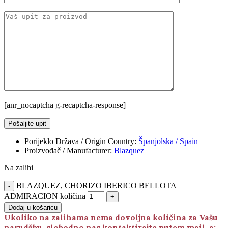
[anr_nocaptcha g-recaptcha-response]
Porijeklo Država / Origin Country
:
Španjolska / Spain
Proizvođač / Manufacturer
:
Blazquez
Na zalihi
BLAZQUEZ, CHORIZO IBERICO BELLOTA
ADMIRACION količina
Dodaj u košaricu
Ukoliko na zalihama nema dovoljna količina za Vašu
narudžbu, slobodno nas kontaktirajte putem mail-a: