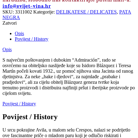
info@svijet-vina.hr
SKU:
3311002
Kategorije:
DELIKATESE / DELICATES
,
PATA
NEGRA
Zatvori
Opis
Povijest / History
Opis
S najvećim poštovanjem i dubokim “Admiración”, rado se
osvrćemo na obiteljsko naslijeđe koje su Isidoro Blázquez i Teresa
Martín počeli kovati 1932., uz pomoć njihova sina Jacinta od ranog
djetinjstva. Za neke „bake i djedovi“, za najmlađe „prabake i
pradjedovi“, ali za cijelu obitelj Blázquez geneza tvrtke koja
trenutno proizvodi i distribuira najfiniji pršut i iberijske proizvode po
cijelom svijetu.
Povijest / History
Povijest / History
U srcu pokrajine Avila, u malom selu Crespos, nalazi se podrijetlo
ove fascinantne priče o mladom paru koji je odlučio riskirati i