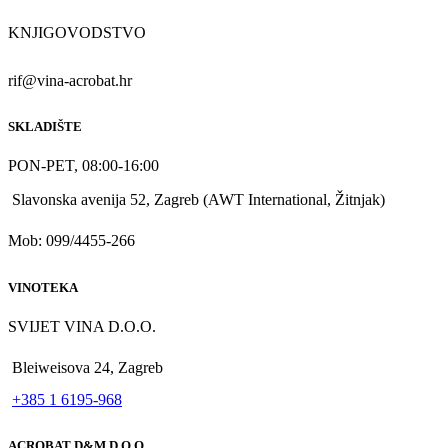
KNJIGOVODSTVO
rif@vina-acrobat.hr
SKLADIŠTE
PON-PET, 08:00-16:00
Slavonska avenija 52, Zagreb (AWT International, Žitnjak)
Mob: 099/4455-266
VINOTEKA
SVIJET VINA D.O.O.
Bleiweisova 24, Zagreb
+385 1 6195-968
ACROBAT D&M D.O.O.