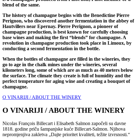
blend of the same.
The history of champagne begins with the Benedictine Pierre
Perignon, who discovered another fermentation in the abbey of
Hautvillers near Epernay. Pierre Perignon, a pioneer of
champagne production, is best known for carefully choosing
base wines and making the first “blends” for champagne. A
revolution in champagne production took place in Limoux, by
conducting a second fermentation in the bottle.
When the bottles of champagne are filled in the wineries, they
go to age in the chalk mines under the wineries, several
kilometers long, some of which are as much as 40 meters below
the surface. The climate they create is full of humidity and the
perfect temperature for aging wine and creating a bouquet of
champagne.
O VINARIJI / ABOUT THE WINERY
O VINARIJI / ABOUT THE WINERY
Nicolas François Billecart i Elisabeth Salmon započeli su davne
1818. godine priču šampanjske kuće Billecart-Salmon. Njihova
nepromjenjiva zakletva „Dajte prioritet kvaliteti, težite izvrsnosti.“