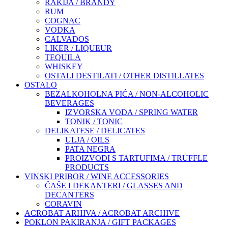
RAKIJA / BRANDY
RUM
COGNAC
VODKA
CALVADOS
LIKER / LIQUEUR
TEQUILA
WHISKEY
OSTALI DESTILATI / OTHER DISTILLATES
OSTALO
BEZALKOHOLNA PIĆA / NON-ALCOHOLIC
BEVERAGES
IZVORSKA VODA / SPRING WATER
TONIK / TONIC
DELIKATESE / DELICATES
ULJA / OILS
PATA NEGRA
PROIZVODI S TARTUFIMA / TRUFFLE
PRODUCTS
VINSKI PRIBOR / WINE ACCESSORIES
ČAŠE I DEKANTERI / GLASSES AND
DECANTERS
CORAVIN
ACROBAT ARHIVA / ACROBAT ARCHIVE
POKLON PAKIRANJA / GIFT PACKAGES