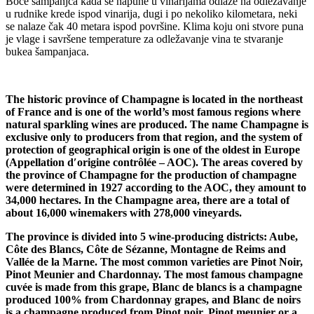
Boce šampanjca kada se napune u vinarijama odlaze na odležavanje
u rudnike krede ispod vinarija, dugi i po nekoliko kilometara, neki
se nalaze čak 40 metara ispod površine. Klima koju oni stvore puna
je vlage i savršene temperature za odležavanje vina te stvaranje
bukea šampanjaca.
The historic province of Champagne is located in the northeast
of France and is one of the world’s most famous regions where
natural sparkling wines are produced. The name Champagne is
exclusive only to producers from that region, and the system of
protection of geographical origin is one of the oldest in Europe
(Appellation d′origine contrôlée – AOC). The areas covered by
the province of Champagne for the production of champagne
were determined in 1927 according to the AOC, they amount to
34,000 hectares. In the Champagne area, there are a total of
about 16,000 winemakers with 278,000 vineyards.
The province is divided into 5 wine-producing districts: Aube,
Côte des Blancs, Côte de Sézanne, Montagne de Reims and
Vallée de la Marne. The most common varieties are Pinot Noir,
Pinot Meunier and Chardonnay. The most famous champagne
cuvée is made from this grape, Blanc de blancs is a champagne
produced 100% from Chardonnay grapes, and Blanc de noirs
is a champagne produced from Pinot noir, Pinot meunier or a