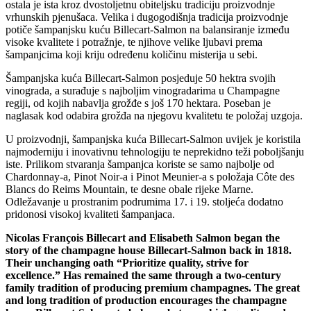
ostala je ista kroz dvostoljetnu obiteljsku tradiciju proizvodnje
vrhunskih pjenušaca. Velika i dugogodišnja tradicija proizvodnje
potiče šampanjsku kuću Billecart-Salmon na balansiranje između
visoke kvalitete i potražnje, te njihove velike ljubavi prema
šampanjcima koji kriju određenu količinu misterija u sebi.
Šampanjska kuća Billecart-Salmon posjeduje 50 hektra svojih
vinograda, a surađuje s najboljim vinogradarima u Champagne
regiji, od kojih nabavlja grožđe s još 170 hektara. Poseban je
naglasak kod odabira grožđa na njegovu kvalitetu te položaj uzgoja.
U proizvodnji, šampanjska kuća Billecart-Salmon uvijek je koristila
najmoderniju i inovativnu tehnologiju te neprekidno teži poboljšanju
iste. Prilikom stvaranja šampanjca koriste se samo najbolje od
Chardonnay-a, Pinot Noir-a i Pinot Meunier-a s položaja Côte des
Blancs do Reims Mountain, te desne obale rijeke Marne.
Odležavanje u prostranim podrumima 17. i 19. stoljeća dodatno
pridonosi visokoj kvaliteti šampanjaca.
Nicolas François Billecart and Elisabeth Salmon began the
story of the champagne house Billecart-Salmon back in 1818.
Their unchanging oath “Prioritize quality, strive for
excellence.” Has remained the same through a two-century
family tradition of producing premium champagnes.
The great
and long tradition of production encourages the champagne