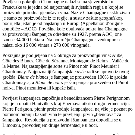
Povijesna pokrajina Champagne nalazi se na sjeveroistoku
Francuske te je jedna od najpoznatijih svjetskih regija u kojoj se
proizvode prirodna pjenušava vina. Naziv Champagne ekskluzivan
je samo za proizvođače iz te regije, a sustav zaštite geografskog
podrijetla jedan je od najstarijih u Europi (Appellation d′origine
contrôlée – AOC). Površine koje obuhvaća pokrajina Champagne
za proizvodnju šampanjca određene su 1927. prema AOC, one
iznose 34 000 hektara. Na području Champagne sveukupno se
nalazi oko 16 000 vinara s 278 000 vinograda.
Pokrajina je podijeljena na 5 okruga za proizvodnju vina: Aube,
Côte des Blancs, Côte de Sézanne, Montagne de Reims i Vallée de
la Marne. Najzastupljenije sorte su Pinot noir, Pinot Meunier i
Chardonnay. Najpoznatiji šampanjski
cuvée
radi se upravo iz ovog
grožđa,
Blanc de blancs
je šampanjac proizveden 100% iz grožđa
Chardonnay-a, a
Blanc de noirs
je šampanjac proizveden od Pinot
noir-a, Pinot meunier-a ili kupaže istih.
Povijest šampanjaca započinje s benediktancem Pierre Perignonom
koji je u opatiji Hautvillers kraj Epernaya otkrio drugu fermenaciju.
Pierre Perignon, pionir proizvodnje šampanjaca, najviše je poznat po
pomnom biranju baznih vina te pravljenju prvih „blendova“ za
šampanjce. Revolucija u proizvodnji šampanjaca dogodila se u
Limouxu, provođenjem druge fermentacije u boci.