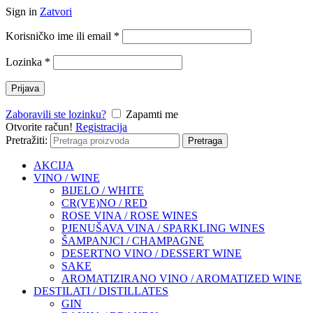
Sign in
Zatvori
Korisničko ime ili email
*
Lozinka
*
Prijava
Zaboravili ste lozinku?
Zapamti me
Otvorite račun!
Registracija
Pretražiti:
Pretraga
AKCIJA
VINO / WINE
BIJELO / WHITE
CR(VE)NO / RED
ROSE VINA / ROSE WINES
PJENUŠAVA VINA / SPARKLING WINES
ŠAMPANJCI / CHAMPAGNE
DESERTNO VINO / DESSERT WINE
SAKE
AROMATIZIRANO VINO / AROMATIZED WINE
DESTILATI / DISTILLATES
GIN