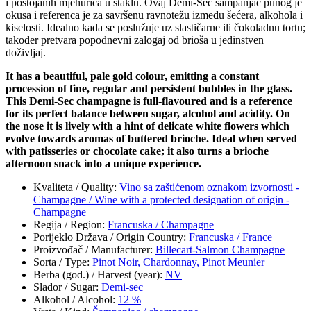
i postojanih mjehurića u staklu. Ovaj Demi-Sec šampanjac punog je
okusa i referenca je za savršenu ravnotežu između šećera, alkohola i
kiselosti. Idealno kada se poslužuje uz slastičarne ili čokoladnu tortu;
također pretvara popodnevni zalogaj od brioša u jedinstven
doživljaj.
It has a beautiful, pale gold colour, emitting a constant
procession of fine, regular and persistent bubbles in the glass.
This Demi-Sec champagne is full-flavoured and is a reference
for its perfect balance between sugar, alcohol and acidity. On
the nose it is lively with a hint of delicate white flowers which
evolve towards aromas of buttered brioche. Ideal when served
with patisseries or chocolate cake; it also turns a brioche
afternoon snack into a unique experience.
Kvaliteta / Quality
:
Vino sa zaštićenom oznakom izvornosti -
Champagne / Wine with a protected designation of origin -
Champagne
Regija / Region
:
Francuska / Champagne
Porijeklo Država / Origin Country
:
Francuska / France
Proizvođač / Manufacturer
:
Billecart-Salmon Champagne
Sorta / Type
:
Pinot Noir, Chardonnay, Pinot Meunier
Berba (god.) / Harvest (year)
:
NV
Slador / Sugar
:
Demi-sec
Alkohol / Alcohol
:
12 %