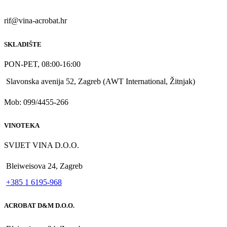
rif@vina-acrobat.hr
SKLADIŠTE
PON-PET, 08:00-16:00
Slavonska avenija 52, Zagreb (AWT International, Žitnjak)
Mob: 099/4455-266
VINOTEKA
SVIJET VINA D.O.O.
Bleiweisova 24, Zagreb
+385 1 6195-968
ACROBAT D&M D.O.O.