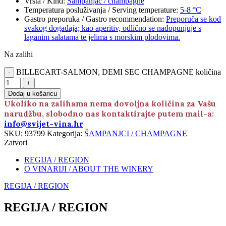
Vrsta / Kind
:
Šampanjac / champagne
Temperatura posluživanja / Serving temperature
:
5-8 °C
Gastro preporuka / Gastro recommendation
:
Preporuča se kod
svakog događaja; kao aperitiv, odlično se nadopunjuje s
laganim salatama te jelima s morskim plodovima.
Na zalihi
BILLECART-SALMON, DEMI SEC CHAMPAGNE količina
Dodaj u košaricu
Ukoliko na zalihama nema dovoljna količina za Vašu
narudžbu, slobodno nas kontaktirajte putem mail-a:
info@svijet-vina.hr
SKU:
93799
Kategorija:
ŠAMPANJCI / CHAMPAGNE
Zatvori
REGIJA / REGION
O VINARIJI / ABOUT THE WINERY
REGIJA / REGION
REGIJA / REGION