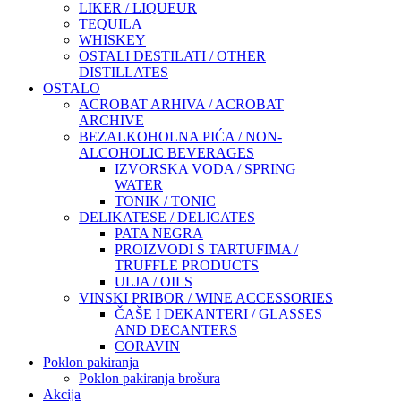
LIKER / LIQUEUR
TEQUILA
WHISKEY
OSTALI DESTILATI / OTHER
DISTILLATES
OSTALO
ACROBAT ARHIVA / ACROBAT
ARCHIVE
BEZALKOHOLNA PIĆA / NON-
ALCOHOLIC BEVERAGES
IZVORSKA VODA / SPRING
WATER
TONIK / TONIC
DELIKATESE / DELICATES
PATA NEGRA
PROIZVODI S TARTUFIMA /
TRUFFLE PRODUCTS
ULJA / OILS
VINSKI PRIBOR / WINE ACCESSORIES
ČAŠE I DEKANTERI / GLASSES
AND DECANTERS
CORAVIN
Poklon pakiranja
Poklon pakiranja brošura
Akcija