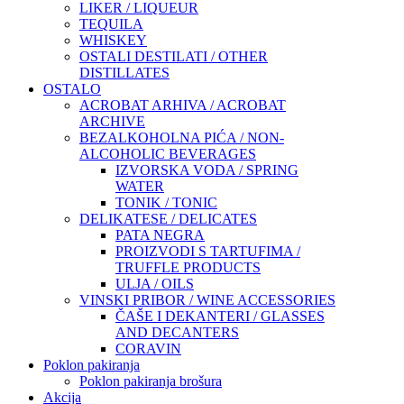
LIKER / LIQUEUR
TEQUILA
WHISKEY
OSTALI DESTILATI / OTHER
DISTILLATES
OSTALO
ACROBAT ARHIVA / ACROBAT
ARCHIVE
BEZALKOHOLNA PIĆA / NON-
ALCOHOLIC BEVERAGES
IZVORSKA VODA / SPRING
WATER
TONIK / TONIC
DELIKATESE / DELICATES
PATA NEGRA
PROIZVODI S TARTUFIMA /
TRUFFLE PRODUCTS
ULJA / OILS
VINSKI PRIBOR / WINE ACCESSORIES
ČAŠE I DEKANTERI / GLASSES
AND DECANTERS
CORAVIN
Poklon pakiranja
Poklon pakiranja brošura
Akcija