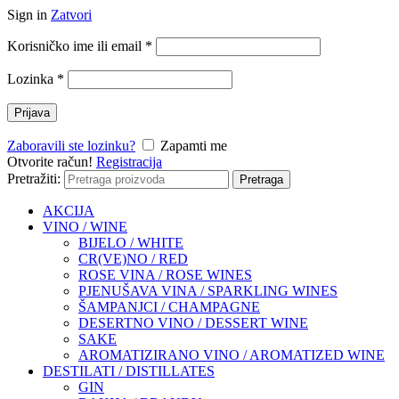
Sign in
Zatvori
Korisničko ime ili email
*
Lozinka
*
Prijava
Zaboravili ste lozinku?
Zapamti me
Otvorite račun!
Registracija
Pretražiti:
Pretraga
AKCIJA
VINO / WINE
BIJELO / WHITE
CR(VE)NO / RED
ROSE VINA / ROSE WINES
PJENUŠAVA VINA / SPARKLING WINES
ŠAMPANJCI / CHAMPAGNE
DESERTNO VINO / DESSERT WINE
SAKE
AROMATIZIRANO VINO / AROMATIZED WINE
DESTILATI / DISTILLATES
GIN