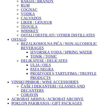
RAKIJA / BRANDY
RUM
COGNAC
VODKA
CALVADOS
LIKER / LIQUEUR
TEQUILA
WHISKEY
OSTALI DESTILATI / OTHER DISTILLATES
OSTALO
BEZALKOHOLNA PIĆA / NON-ALCOHOLIC
BEVERAGES
IZVORSKA VODA / SPRING WATER
TONIK / TONIC
DELIKATESE / DELICATES
ULJA / OILS
PATA NEGRA
PROIZVODI S TARTUFIMA / TRUFFLE
PRODUCTS
VINSKI PRIBOR / WINE ACCESSORIES
ČAŠE I DEKANTERI / GLASSES AND
DECANTERS
CORAVIN
ACROBAT ARHIVA / ACROBAT ARCHIVE
POKLON PAKIRANJA / GIFT PACKAGES