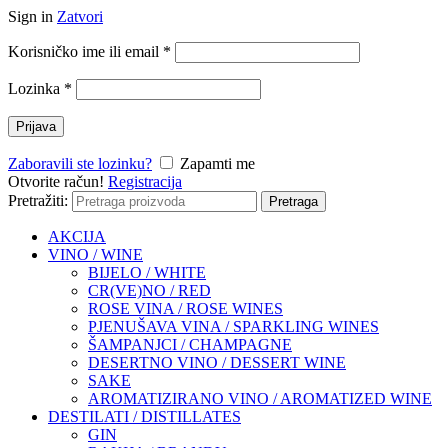
Sign in
Zatvori
Korisničko ime ili email
*
Lozinka
*
Prijava
Zaboravili ste lozinku?
Zapamti me
Otvorite račun!
Registracija
Pretražiti:
Pretraga
AKCIJA
VINO / WINE
BIJELO / WHITE
CR(VE)NO / RED
ROSE VINA / ROSE WINES
PJENUŠAVA VINA / SPARKLING WINES
ŠAMPANJCI / CHAMPAGNE
DESERTNO VINO / DESSERT WINE
SAKE
AROMATIZIRANO VINO / AROMATIZED WINE
DESTILATI / DISTILLATES
GIN