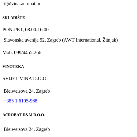
rif@vina-acrobat.hr
SKLADIŠTE
PON-PET, 08:00-16:00
Slavonska avenija 52, Zagreb (AWT International, Žitnjak)
Mob: 099/4455-266
VINOTEKA
SVIJET VINA D.O.O.
Bleiweisova 24, Zagreb
+385 1 6195-968
ACROBAT D&M D.O.O.
Bleiweisova 24, Zagreb