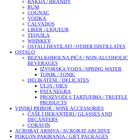
RAKIJA / BRANDY
RUM
COGNAC
VODKA
CALVADOS
LIKER / LIQUEUR
TEQUILA
WHISKEY
OSTALI DESTILATI / OTHER DISTILLATES
OSTALO
BEZALKOHOLNA PIĆA / NON-ALCOHOLIC
BEVERAGES
IZVORSKA VODA / SPRING WATER
TONIK / TONIC
DELIKATESE / DELICATES
ULJA / OILS
PATA NEGRA
PROIZVODI S TARTUFIMA / TRUFFLE
PRODUCTS
VINSKI PRIBOR / WINE ACCESSORIES
ČAŠE I DEKANTERI / GLASSES AND
DECANTERS
CORAVIN
ACROBAT ARHIVA / ACROBAT ARCHIVE
POKLON PAKIRANJA / GIFT PACKAGES