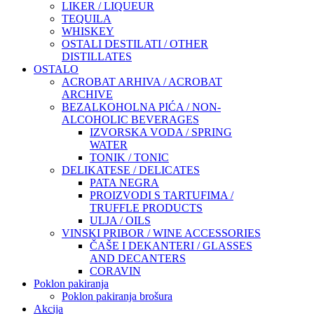
LIKER / LIQUEUR
TEQUILA
WHISKEY
OSTALI DESTILATI / OTHER
DISTILLATES
OSTALO
ACROBAT ARHIVA / ACROBAT
ARCHIVE
BEZALKOHOLNA PIĆA / NON-
ALCOHOLIC BEVERAGES
IZVORSKA VODA / SPRING
WATER
TONIK / TONIC
DELIKATESE / DELICATES
PATA NEGRA
PROIZVODI S TARTUFIMA /
TRUFFLE PRODUCTS
ULJA / OILS
VINSKI PRIBOR / WINE ACCESSORIES
ČAŠE I DEKANTERI / GLASSES
AND DECANTERS
CORAVIN
Poklon pakiranja
Poklon pakiranja brošura
Akcija