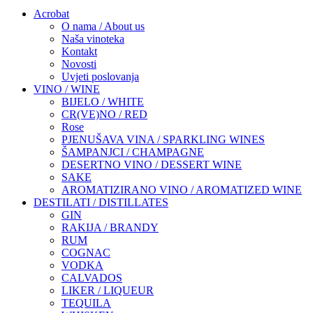
Acrobat
O nama / About us
Naša vinoteka
Kontakt
Novosti
Uvjeti poslovanja
VINO / WINE
BIJELO / WHITE
CR(VE)NO / RED
Rose
PJENUŠAVA VINA / SPARKLING WINES
ŠAMPANJCI / CHAMPAGNE
DESERTNO VINO / DESSERT WINE
SAKE
AROMATIZIRANO VINO / AROMATIZED WINE
DESTILATI / DISTILLATES
GIN
RAKIJA / BRANDY
RUM
COGNAC
VODKA
CALVADOS
LIKER / LIQUEUR
TEQUILA