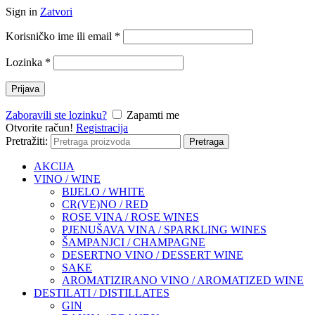
Sign in
Zatvori
Korisničko ime ili email
*
Lozinka
*
Prijava
Zaboravili ste lozinku?
Zapamti me
Otvorite račun!
Registracija
Pretražiti:
Pretraga
AKCIJA
VINO / WINE
BIJELO / WHITE
CR(VE)NO / RED
ROSE VINA / ROSE WINES
PJENUŠAVA VINA / SPARKLING WINES
ŠAMPANJCI / CHAMPAGNE
DESERTNO VINO / DESSERT WINE
SAKE
AROMATIZIRANO VINO / AROMATIZED WINE
DESTILATI / DISTILLATES
GIN