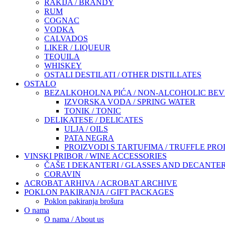
RAKIJA / BRANDY
RUM
COGNAC
VODKA
CALVADOS
LIKER / LIQUEUR
TEQUILA
WHISKEY
OSTALI DESTILATI / OTHER DISTILLATES
OSTALO
BEZALKOHOLNA PIĆA / NON-ALCOHOLIC BE
IZVORSKA VODA / SPRING WATER
TONIK / TONIC
DELIKATESE / DELICATES
ULJA / OILS
PATA NEGRA
PROIZVODI S TARTUFIMA / TRUFFLE PR
VINSKI PRIBOR / WINE ACCESSORIES
ČAŠE I DEKANTERI / GLASSES AND DECANTE
CORAVIN
ACROBAT ARHIVA / ACROBAT ARCHIVE
POKLON PAKIRANJA / GIFT PACKAGES
Poklon pakiranja brošura
O nama
O nama / About us