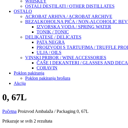
WHISKEY
OSTALI DESTILATI / OTHER DISTILLATES
OSTALO
ACROBAT ARHIVA / ACROBAT ARCHIVE
BEZALKOHOLNA PIĆA / NON-ALCOHOLIC BE
IZVORSKA VODA / SPRING WATER
TONIK / TONIC
DELIKATESE / DELICATES
PATA NEGRA
PROIZVODI S TARTUFIMA / TRUFFLE PR
ULJA / OILS
VINSKI PRIBOR / WINE ACCESSORIES
ČAŠE I DEKANTERI / GLASSES AND DEC
CORAVIN
Poklon pakiranja
Poklon pakiranja brošura
Akcija
0, 67L
Početna
Proizvod Ambalaža / Packaging
0, 67L
Prikazuje se svih 2 rezultata